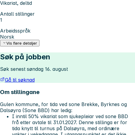
Vikariat, deltid
Antall stillinger
1
Arbeidsspråk
Norsk
Vis flere detaljer
Søk på jobben
Søk senest søndag 16. august
Gå til søknad
Om stillingane
Gulen kommune, for tida ved sone Brekke, Byrknes og
Dalsøyra (Sone BBD) har ledig:
I inntil 50% vikariat som sjukepleiar ved sone BBD
frå etter avtale til 31.01.2027. Denne stillinga er for
tida knytt til turnus på Dalsøyra, med ordinære
vakter i vekedagane. I utgangspunktet er det ikkje