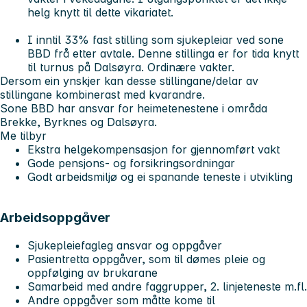
helg knytt til dette vikariatet.
I inntil 33% fast stilling som sjukepleiar ved sone
BBD frå etter avtale. Denne stillinga er for tida knytt
til turnus på Dalsøyra. Ordinære vakter.
Dersom ein ynskjer kan desse stillingane/delar av
stillingane kombinerast med kvarandre.
Sone BBD har ansvar for heimetenestene i områda
Brekke, Byrknes og Dalsøyra.
Me tilbyr
Ekstra helgekompensasjon for gjennomført vakt
Gode pensjons- og forsikringsordningar
Godt arbeidsmiljø og ei spanande teneste i utvikling
Arbeidsoppgåver
Sjukepleiefagleg ansvar og oppgåver
Pasientretta oppgåver, som til dømes pleie og
oppfølging av brukarane
Samarbeid med andre faggrupper, 2. linjeteneste m.fl.
Andre oppgåver som måtte kome til