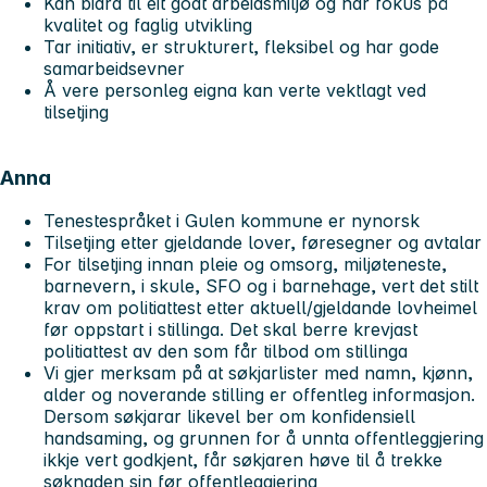
Kan bidra til eit godt arbeidsmiljø og har fokus på
kvalitet og faglig utvikling
Tar initiativ, er strukturert, fleksibel og har gode
samarbeidsevner
Å vere personleg eigna kan verte vektlagt ved
tilsetjing
Anna
Tenestespråket i Gulen kommune er nynorsk
Tilsetjing etter gjeldande lover, føresegner og avtalar
For tilsetjing innan pleie og omsorg, miljøteneste,
barnevern, i skule, SFO og i barnehage, vert det stilt
krav om politiattest etter aktuell/gjeldande lovheimel
før oppstart i stillinga. Det skal berre krevjast
politiattest av den som får tilbod om stillinga
Vi gjer merksam på at søkjarlister med namn, kjønn,
alder og noverande stilling er offentleg informasjon.
Dersom søkjarar likevel ber om konfidensiell
handsaming, og grunnen for å unnta offentleggjering
ikkje vert godkjent, får søkjaren høve til å trekke
søknaden sin før offentleggjering