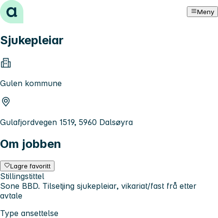
Hopp til innhold
Meny
Sjukepleiar
Gulen kommune
Gulafjordvegen 1519, 5960 Dalsøyra
Om jobben
Lagre favoritt
Stillingstittel
Sone BBD. Tilsetjing sjukepleiar, vikariat/fast frå etter
avtale
Type ansettelse