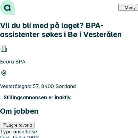
Hopp til innhold
Meny
Vil du bli med på laget? BPA-
assistenter søkes i Bø i Vesterålen
Ecura BPA
Vesterålsgata 57, 8400 Sortland
Stillingsannonsen er inaktiv.
Om jobben
Lagre favoritt
Type ansettelse
Fast, heltid 100%