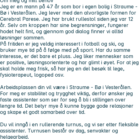
Om meg og mitt behov
Jeg er en mann på 47 år som bor i egen bolig i Straume -
Bø i Vesterålen. Jeg lever med den alvorligste formen for
Cerebral Parese. Jeg har brukt rullestol siden jeg var 12
år. Selv om kroppen har sine begrensninger, fungerer
hodet helt fint, og gjennom god dialog finner vi alltid
løsninger sammen.
På fritiden er jeg veldig interessert i fotball og ski, og
bruker mye tid på å følge med på sport. Har du samme
interesse, er det bare et pluss. Jeg liker mennesker som
er positive, løsningsorienterte og har glimt i øyet. For at jeg
skal holde meg frisk, så har jeg en del besøk til lege,
fysioterapeut, logoped osv.
Arbeidsplassen din vil være i Straume - Bø i Vesterålen.
For meg er stabilitet og trygghet viktig, derfor ønsker jeg
faste assistenter som ser for seg å bli i stillingen over
lengre tid. Det betyr mye å kunne bygge gode relasjoner
og skape et godt samarbeid over tid.
Du vil inngå i en rullerende turnus, og vi ser etter fleksible
assistenter. Turnusen består av dag, senvakter og
helgearbeid.