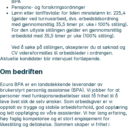
BPA
Pensjons- og forsikringsordninger
Lønn etter tariffavtale: for tiden minstelønn kr. 225,4
(gjelder ved turnusarbeid, dvs. arbeidstidsordning
med gjennomsnittlig 35,5 timer pr. uke i 100% stilling).
For den utlyste stillingen gjelder en gjennomsnittlig
arbeidstid med 35,5 timer pr uke (100% stilling).
Ved å søke på stillingen, aksepterer du at søknad og
CV videreformidles til arbeidsleder i ordningen.
Aktuelle kandidater blir intervjuet fortløpende.
Om bedriften
Ecura BPA er en landsdekkende leverandør av
brukerstyrt personlig assistanse (BPA). Vi jobber for at
personer med funksjonsnedsettelser skal få frihet til å
leve livet slik de selv ønsker. Som arbeidsgiver er vi
opptatt av trygge og stabile arbeidsforhold, god opplæring
og tett oppfølging av våre assistenter. Vi har lang erfaring,
høy faglig kompetanse og et stort engasjement for
likestilling og deltakelse. Sammen skaper vi frihet i