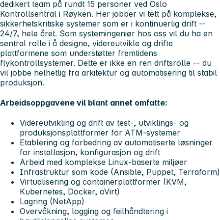
dedikert team på rundt 15 personer ved Oslo
Kontrollsentral i Røyken. Her jobber vi tett på komplekse,
sikkerhetskritiske systemer som er i kontinuerlig drift --
24/7, hele året. Som systemingeniør hos oss vil du ha en
sentral rolle i å designe, videreutvikle og drifte
plattformene som understøtter fremtidens
flykontrollsystemer. Dette er ikke en ren driftsrolle -- du
vil jobbe helhetlig fra arkitektur og automatisering til stabil
produksjon.
Arbeidsoppgavene vil blant annet omfatte:
Videreutvikling og drift av test-, utviklings- og
produksjonsplattformer for ATM-systemer
Etablering og forbedring av automatiserte løsninger
for installasjon, konfigurasjon og drift
Arbeid med komplekse Linux-baserte miljøer
Infrastruktur som kode (Ansible, Puppet, Terraform)
Virtualisering og containerplattformer (KVM,
Kubernetes, Docker, oVirt)
Lagring (NetApp)
Overvåkning, logging og feilhåndtering i