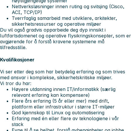
høytilgjengelige systemer
Nettverksløsninger innen ruting og svitsjing (Cisco,
ACI, TCP/IP)
Tverrfaglig samarbeid med utviklere, arkitekter,
sikkerhetsressurser og operative miljøer
Du vil også gradvis opparbeide deg dyp innsikt i
luftfartsdomenet og operative flysikringskonsepter, som er
avgjørende for å forstå kravene systemene må
tilfredsstille.
Kvalifikasjoner
Vi ser etter deg som har
betydelig erfaring
og som trives
med ansvar i komplekse, sikkerhetskritiske miljøer.
Vi tror du har:
Høyere utdanning innen IT/informatikk (særlig
relevant erfaring kan kompensere)
Flere års erfaring (5 år eller mer) med drift,
plattform eller infrastruktur i større IT-miljøer
God kjennskap til Linux og automatisering
Erfaring med én eller flere av teknologiene i vår
stack
Evne til å se helhet, forstå avhengigheter og jobbe