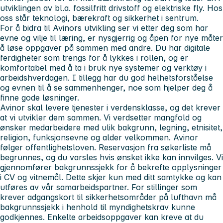
utviklingen av bl.a. fossilfritt drivstoff og elektriske fly. Hos
oss står teknologi, bærekraft og sikkerhet i sentrum.
For å bidra til Avinors utvikling ser vi etter deg som har
evne og vilje til læring, er nysgjerrig og åpen for nye måter
å løse oppgaver på sammen med andre. Du har digitale
ferdigheter som trengs for å lykkes i rollen, og er
komfortabel med å ta i bruk nye systemer og verktøy i
arbeidshverdagen. I tillegg har du god helhetsforståelse
og evnen til å se sammenhenger, noe som hjelper deg å
finne gode løsninger.
Avinor skal levere tjenester i verdensklasse, og det krever
at vi utvikler dem sammen. Vi verdsetter mangfold og
ønsker medarbeidere med ulik bakgrunn, legning, etnisitet,
religion, funksjonsevne og alder velkommen. Avinor
følger offentlighetsloven. Reservasjon fra søkerliste må
begrunnes, og du varsles hvis ønsket ikke kan innvilges. Vi
gjennomfører bakgrunnssjekk for å bekrefte opplysninger
i CV og vitnemål. Dette skjer kun med ditt samtykke og kan
utføres av vår samarbeidspartner. For stillinger som
krever adgangskort til sikkerhetsområder på lufthavn må
bakgrunnssjekk i henhold til myndighetskrav kunne
godkjennes. Enkelte arbeidsoppgaver kan kreve at du