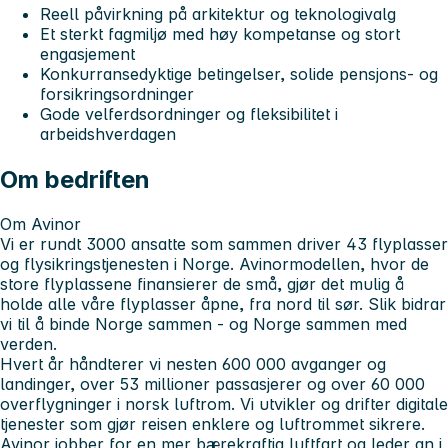
Reell påvirkning på arkitektur og teknologivalg
Et sterkt fagmiljø med høy kompetanse og stort
engasjement
Konkurransedyktige betingelser, solide pensjons- og
forsikringsordninger
Gode velferdsordninger og fleksibilitet i
arbeidshverdagen
Om bedriften
Om Avinor
Vi er rundt 3000 ansatte som sammen driver 43 flyplasser
og flysikringstjenesten i Norge. Avinormodellen, hvor de
store flyplassene finansierer de små, gjør det mulig å
holde alle våre flyplasser åpne, fra nord til sør. Slik bidrar
vi til å binde Norge sammen - og Norge sammen med
verden.
Hvert år håndterer vi nesten 600 000 avganger og
landinger, over 53 millioner passasjerer og over 60 000
overflygninger i norsk luftrom. Vi utvikler og drifter digitale
tjenester som gjør reisen enklere og luftrommet sikrere.
Avinor jobber for en mer bærekraftig luftfart og leder an i