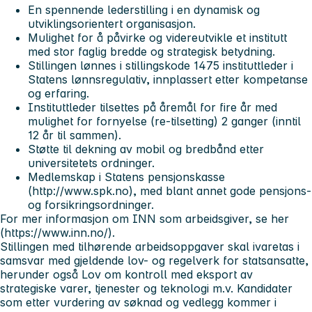
En spennende lederstilling i en dynamisk og
utviklingsorientert organisasjon.
Mulighet for å påvirke og videreutvikle et institutt
med stor faglig bredde og strategisk betydning.
Stillingen lønnes i stillingskode 1475 instituttleder i
Statens lønnsregulativ, innplassert etter kompetanse
og erfaring.
Instituttleder tilsettes på åremål for fire år med
mulighet for fornyelse (re-tilsetting) 2 ganger (inntil
12 år til sammen).
Støtte til dekning av mobil og bredbånd etter
universitetets ordninger.
Medlemskap i Statens pensjonskasse
(http://www.spk.no), med blant annet gode pensjons-
og forsikringsordninger.
For mer informasjon om INN som arbeidsgiver, se her
(https://www.inn.no/).
Stillingen med tilhørende arbeidsoppgaver skal ivaretas i
samsvar med gjeldende lov- og regelverk for statsansatte,
herunder også Lov om kontroll med eksport av
strategiske varer, tjenester og teknologi m.v. Kandidater
som etter vurdering av søknad og vedlegg kommer i