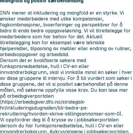
Mangfold og positiv særbehandling
INN mener at inkludering og mangfold er en styrke. Vi
ønsker medarbeidere med ulike kompetanser,
fagkombinasjoner, livserfaringer og perspektiver for å
bidra til enda bedre oppgaveløsning. Vi vil tilrettelegge for
medarbeidere som har behov for det. Aktuell
tilrettelegging kan for eksempel være tekniske
hjelpemidler, tilpasning av møbler eller endring av rutiner,
arbeidsoppgaver og arbeidstid.
Dersom det er kvalifiserte søkere med
funksjonsnedsettelse, hull i CV-en eller
innvandrerbakgrunn, skal vi innkalle minst én søker i hver
av disse gruppene til intervju. For å bli vurdert som søker i
disse gruppene, det vil si positivt særbehandlet på denne
måten, må søkerne oppfylle visse krav. Du kan lese mer
på arbeidsgiverportalen
(https://arbeidsgiver.dfo.no/strategisk-
hr/inkluderingsdugnaden/bli-bedre-pa-
rekruttering/hvordan-skrive-stillingsannonser-som-0).
Vi oppfordrer deg til å krysse av i jobbsøkerportalen
dersom du har funksjonsnedsettelse, hull i CV-en eller
innvandrerbakgrunn. Avkrysningene i jobbsøkerportalen