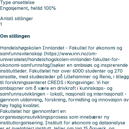
Type ansettelse
Engasjement, heltid 100%
Antall stillinger
1
Om stillingen
Handelshøgskolen Innlandet - Fakultet for økonomi og
samfunnsvitenskap (https://www.inn.no/om-
universitetet/handelshogskolen-innlandet-fakultet-for-
okonomi-samfunnsfag/)søker en ambisiøs og inspirerende
instituttleder. Fakultetet har over 6000 studenter og 270
ansatte, med studiesteder på Lillehammer og Rena, i tillegg
til forskningssenteret CREDS i Kongsvinger. Vi har
ambisjoner om å være en drivkraft i kunnskaps- og
samfunnsutviklingen - lokalt, nasjonalt og internasjonalt -
gjennom utdanning, forskning, formidling og innovasjon av
høy faglig kvalitet.
Fakultetet har gjennomført en
organisasjonsutviklingsprosess som innebærer ny
instituttorganisering. Institutt for økonomi og dataanalyse
er et nyetablert institutt, teller om lag 15 årsverk, og