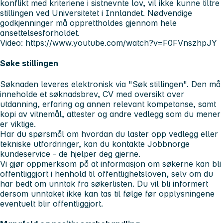
konflikt med kriteriene i sistnevnte lov, vil ikke kunne tiltre
stillingen ved Universitetet i Innlandet. Nødvendige
godkjenninger må opprettholdes gjennom hele
ansettelsesforholdet.
Video: https://www.youtube.com/watch?v=F0FVnszhpJY
Søke stillingen
Søknaden leveres elektronisk via "Søk stillingen". Den må
inneholde et søknadsbrev, CV med oversikt over
utdanning, erfaring og annen relevant kompetanse, samt
kopi av vitnemål, attester og andre vedlegg som du mener
er viktige.
Har du spørsmål om hvordan du laster opp vedlegg eller
tekniske utfordringer, kan du kontakte Jobbnorge
kundeservice - de hjelper deg gjerne.
Vi gjør oppmerksom på at informasjon om søkerne kan bli
offentliggjort i henhold til offentlighetsloven, selv om du
har bedt om unntak fra søkerlisten. Du vil bli informert
dersom unntaket ikke kan tas til følge før opplysningene
eventuelt blir offentliggjort.