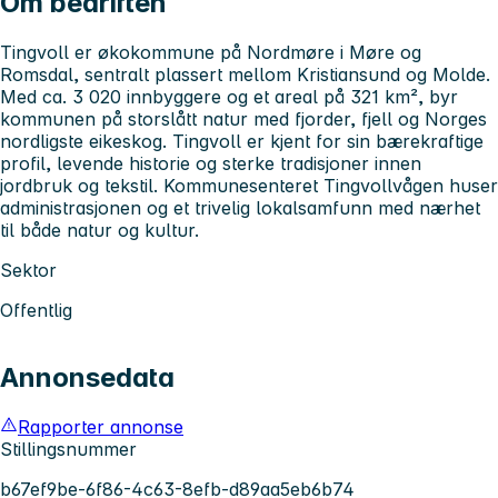
Om bedriften
Tingvoll er økokommune på Nordmøre i Møre og
Romsdal, sentralt plassert mellom Kristiansund og Molde.
Med ca. 3 020 innbyggere og et areal på 321 km², byr
kommunen på storslått natur med fjorder, fjell og Norges
nordligste eikeskog. Tingvoll er kjent for sin bærekraftige
profil, levende historie og sterke tradisjoner innen
jordbruk og tekstil. Kommunesenteret Tingvollvågen huser
administrasjonen og et trivelig lokalsamfunn med nærhet
til både natur og kultur.
Sektor
Offentlig
Annonsedata
Rapporter annonse
Stillingsnummer
b67ef9be-6f86-4c63-8efb-d89aa5eb6b74