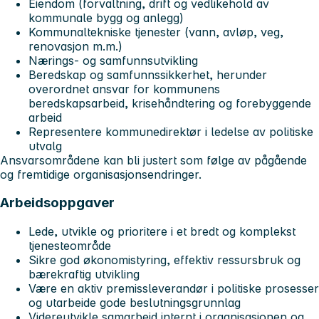
Eiendom (forvaltning, drift og vedlikehold av
kommunale bygg og anlegg)
Kommunaltekniske tjenester (vann, avløp, veg,
renovasjon m.m.)
Nærings- og samfunnsutvikling
Beredskap og samfunnssikkerhet, herunder
overordnet ansvar for kommunens
beredskapsarbeid, krisehåndtering og forebyggende
arbeid
Representere kommunedirektør i ledelse av politiske
utvalg
Ansvarsområdene kan bli justert som følge av pågående
og fremtidige organisasjonsendringer.
Arbeidsoppgaver
Lede, utvikle og prioritere i et bredt og komplekst
tjenesteområde
Sikre god økonomistyring, effektiv ressursbruk og
bærekraftig utvikling
Være en aktiv premissleverandør i politiske prosesser
og utarbeide gode beslutningsgrunnlag
Videreutvikle samarbeid internt i organisasjonen og