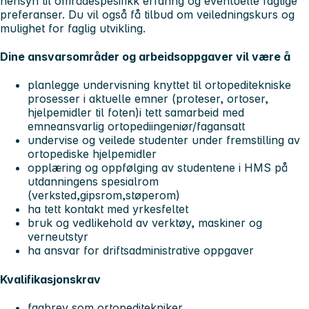
hensyn til områdespesifikk erfaring og eventuelle faglige
preferanser. Du vil også få tilbud om veiledningskurs og
mulighet for faglig utvikling.
Dine ansvarsområder og arbeidsoppgaver vil være å
planlegge undervisning knyttet til ortopeditekniske
prosesser i aktuelle emner (proteser, ortoser,
hjelpemidler til foten)i tett samarbeid med
emneansvarlig ortopediingeniør/fagansatt
undervise og veilede studenter under fremstilling av
ortopediske hjelpemidler
opplæring og oppfølging av studentene i HMS på
utdanningens spesialrom
(verksted,gipsrom,støperom)
ha tett kontakt med yrkesfeltet
bruk og vedlikehold av verktøy, maskiner og
verneutstyr
ha ansvar for driftsadministrative oppgaver
Kvalifikasjonskrav
fagbrev som ortopeditekniker