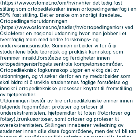
(https://www.oslomet.no/om/hv/nvh)er det ledig fast
stilling som ortopeditekniker innen ortopediingeniørfag i en
50% fast stilling. Det er ønske om snarligt iltredelse..
Ortopediingeniørutdanningen
(https://www.oslomet.no/studier/hv/ortopediingenior) ved
OsloMeter en nasjonal utdanning hvor man jobber i et
tverrfaglig team med andre forsknings- og
undervisningsansatte. Sammen arbeider vi for å gi
studentene både teoretisk og praktisk kunnskap som
fremmer innsikt,forståelse og ferdigheter innen
ortopediingeniørfagets sentrale kompetanseområder.
Ortopediteknisk fagkunnskap utgjør en viktig del av
utdanningen, og vi søker derfor en ny medarbeider som
skal bidra til å utvikle studentenes faglige forståelse og
innsikt i ortopeditekniske prosesser knyttet til fremstilling
av hjelpemidler.
Utdanningen består av fire ortopeditekniske emner innen
følgende fagområder: proteser og ortoser til
underekstremiteten, hjelpemidler til foten (fotortoser og
fottøy),trunkusortoser, samt ortoser og proteser til
overekstremiteten. Stillingen innebærer veiledning av
studenter innen alle disse fagområdene, men det vil bli tatt