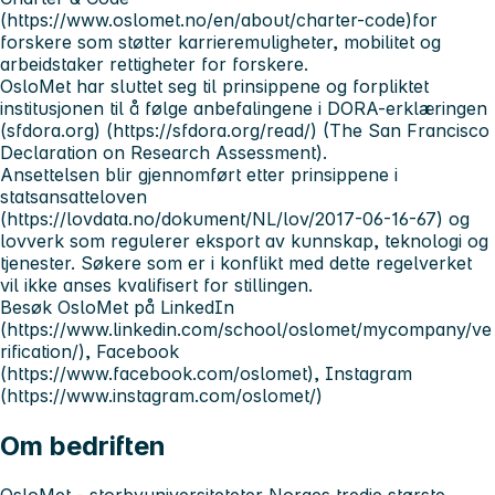
(https://www.oslomet.no/en/about/charter-code)for
forskere som støtter karrieremuligheter, mobilitet og
arbeidstaker rettigheter for forskere.
OsloMet har sluttet seg til prinsippene og forpliktet
institusjonen til å følge anbefalingene i DORA-erklæringen
(sfdora.org) (https://sfdora.org/read/) (The San Francisco
Declaration on Research Assessment).
Ansettelsen blir gjennomført etter prinsippene i
statsansatteloven
(https://lovdata.no/dokument/NL/lov/2017-06-16-67) og
lovverk som regulerer eksport av kunnskap, teknologi og
tjenester. Søkere som er i konflikt med dette regelverket
vil ikke anses kvalifisert for stillingen.
Besøk OsloMet på LinkedIn
(https://www.linkedin.com/school/oslomet/mycompany/ve
rification/), Facebook
(https://www.facebook.com/oslomet), Instagram
(https://www.instagram.com/oslomet/)
Om bedriften