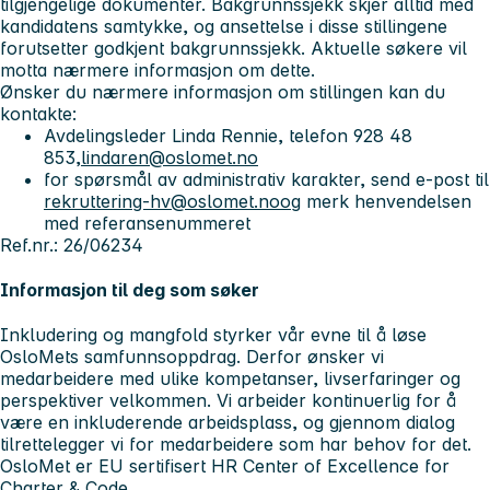
tilgjengelige dokumenter. Bakgrunnssjekk skjer alltid med
kandidatens samtykke, og ansettelse i disse stillingene
forutsetter godkjent bakgrunnssjekk. Aktuelle søkere vil
motta nærmere informasjon om dette.
Ønsker du nærmere informasjon om stillingen kan du
kontakte:
Avdelingsleder Linda Rennie, telefon 928 48
853,
lindaren@oslomet.no
for spørsmål av administrativ karakter, send e-post til
rekruttering-hv@oslomet.noog
merk henvendelsen
med referansenummeret
Ref.nr.: 26/06234
Informasjon til deg som søker
Inkludering og mangfold styrker vår evne til å løse
OsloMets samfunnsoppdrag. Derfor ønsker vi
medarbeidere med ulike kompetanser, livserfaringer og
perspektiver velkommen. Vi arbeider kontinuerlig for å
være en inkluderende arbeidsplass, og gjennom dialog
tilrettelegger vi for medarbeidere som har behov for det.
OsloMet er EU sertifisert HR Center of Excellence for
Charter & Code