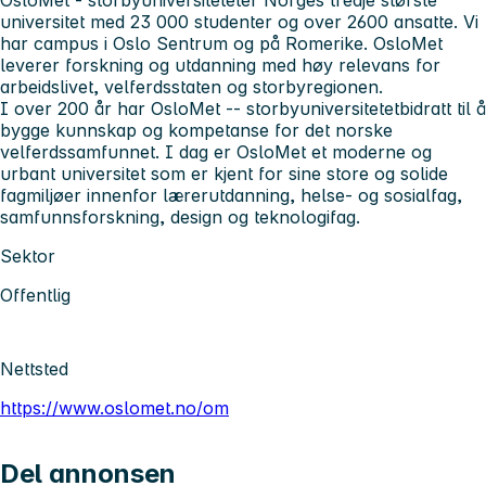
OsloMet - storbyuniversitetet
er Norges tredje største
universitet med 23 000 studenter og over 2600 ansatte. Vi
har campus i Oslo Sentrum og på Romerike. OsloMet
leverer forskning og utdanning med høy relevans for
arbeidslivet, velferdsstaten og storbyregionen.
I over 200 år har OsloMet -- storbyuniversitetet
bidratt til å
bygge kunnskap og kompetanse for det norske
velferdssamfunnet. I dag er OsloMet et moderne og
urbant universitet som er kjent for sine store og solide
fagmiljøer innenfor lærerutdanning, helse- og sosialfag,
samfunnsforskning, design og teknologifag.
Sektor
Offentlig
Nettsted
https://www.oslomet.no/om
Del annonsen