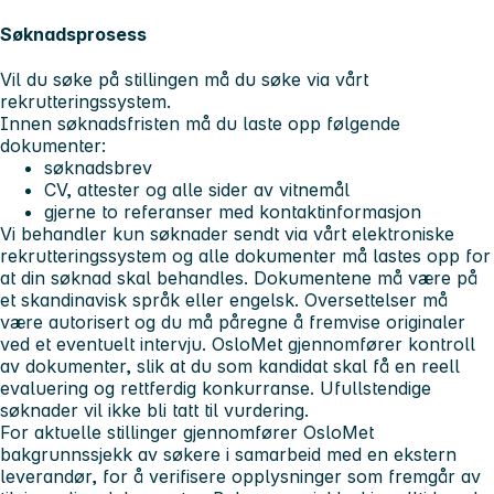
Søknadsprosess
Vil du søke på stillingen må du søke via vårt
rekrutteringssystem.
Innen søknadsfristen må du laste opp følgende
dokumenter:
søknadsbrev
CV, attester og alle sider av vitnemål
gjerne to referanser med kontaktinformasjon
Vi behandler kun søknader sendt via vårt elektroniske
rekrutteringssystem og alle dokumenter må lastes opp for
at din søknad skal behandles. Dokumentene må være på
et skandinavisk språk eller engelsk. Oversettelser må
være autorisert og du må påregne å fremvise originaler
ved et eventuelt intervju. OsloMet gjennomfører kontroll
av dokumenter, slik at du som kandidat skal få en reell
evaluering og rettferdig konkurranse. Ufullstendige
søknader vil ikke bli tatt til vurdering.
For aktuelle stillinger gjennomfører OsloMet
bakgrunnssjekk av søkere i samarbeid med en ekstern
leverandør, for å verifisere opplysninger som fremgår av