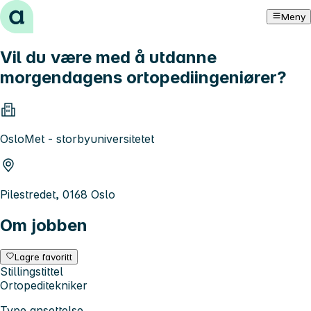
Hopp til innhold
Meny
Vil du være med å utdanne
morgendagens ortopediingeniører?
OsloMet - storbyuniversitetet
Pilestredet, 0168 Oslo
Om jobben
Lagre favoritt
Stillingstittel
Ortopeditekniker
Type ansettelse