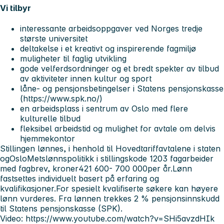
Vi tilbyr
interessante arbeidsoppgaver ved Norges tredje
største universitet
deltakelse i et kreativt og inspirerende fagmiljø
muligheter til faglig utvikling
gode velferdsordninger og et bredt spekter av tilbud
av aktiviteter innen kultur og sport
låne- og pensjonsbetingelser i Statens pensjonskasse
(https://www.spk.no/)
en arbeidsplass i sentrum av Oslo med flere
kulturelle tilbud
fleksibel arbeidstid og mulighet for avtale om delvis
hjemmekontor
Stillingen lønnes, i henhold til Hovedtariffavtalene i staten
ogOsloMetslønnspolitikk i stillingskode 1203 fagarbeider
med fagbrev, kroner421 600- 700 000per år.Lønn
fastsettes individuelt basert på erfaring og
kvalifikasjoner.For spesielt kvalifiserte søkere kan høyere
lønn vurderes. Fra lønnen trekkes 2 % pensjonsinnskudd
til Statens pensjonskasse (SPK).
Video: https://www.youtube.com/watch?v=SHi5avzdHIk