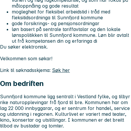
variert og høg fagkompetanse, og som har fokus på
måloppnåing og gode resultat
moglegheit for fleksibel arbeidstid i tråd med
fleksitidsordninga til Sunnfjord kommune
gode forsikrings- og pensjonsordningar
løn basert på sentrale tariffavtalar og den lokale
lønspolitikken til Sunnfjord kommune. Løn blir avtalt
ut frå kompetansen din og erfaringa di
Du søker elektronisk.
Velkommen som søkar!
Link til søknadsskjema:
Søk her
Om bedriften
Sunnfjord kommune ligg sentralt i Vestland fylke, og tilbyr
rike naturopplevingar frå fjord til bre. Kommunen har om
lag 22 000 innbyggarar, og er sentrum for handel, service
og utdanning i regionen. Kulturlivet er variert med teater,
kino, konsertar og utstillingar. I kommunen er det breitt
tilbod av bustadar og tomter.