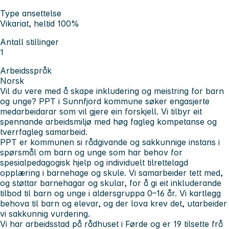
Type ansettelse
Vikariat, heltid 100%
Antall stillinger
1
Arbeidsspråk
Norsk
Vil du vere med å skape inkludering og meistring for barn
og unge? PPT i Sunnfjord kommune søker engasjerte
medarbeidarar som vil gjere ein forskjell. Vi tilbyr eit
spennande arbeidsmiljø med høg fagleg kompetanse og
tverrfagleg samarbeid.
PPT er kommunen si rådgivande og sakkunnige instans i
spørsmål om barn og unge som har behov for
spesialpedagogisk hjelp og individuelt tilrettelagd
opplæring i barnehage og skule. Vi samarbeider tett med,
og støttar barnehagar og skular, for å gi eit inkluderande
tilbod til barn og unge i aldersgruppa 0–16 år. Vi kartlegg
behova til barn og elevar, og der lova krev det, utarbeider
vi sakkunnig vurdering.
Vi har arbeidsstad på rådhuset i Førde og er 19 tilsette frå