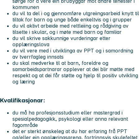
sørge for å vere ein brubyggar mot andre tenester i
kommunen
du vil ta del i og gjennomføre utgreiingsarbeid knytt til
tiltak for barn og unge både enkeltvis og i grupper
du vil aktivt arbeide med rettleiing og rådgiving av
tilsette i skular, og i møte med barn og familiar
du vil skrive sakkunnige vurderingar etter
opplæringslova
du vil vere med i utviklinga av PPT og i samordning
av tverrfagleg innsats
du skal medverke til at barn, foreldre og
samarbeidspartnarar opplever at dei blir møtte med
respekt og at dei får støtte og hjelp til positiv utvikling
og læring
Kvalifikasjonar:
du må ha profesjonsstudium eller mastergrad i
spesialpedagogikk, psykologi eller anna relevant
fagområde
det er sterkt ønskeleg at du har erfaring frå PPT
og/eller ein opplæringsarena, fortrinnsvis skulefeltet