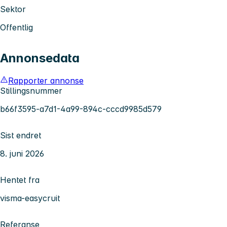
Sektor
Offentlig
Annonsedata
Rapporter annonse
Stillingsnummer
b66f3595-a7d1-4a99-894c-cccd9985d579
Sist endret
8. juni 2026
Hentet fra
visma-easycruit
Referanse