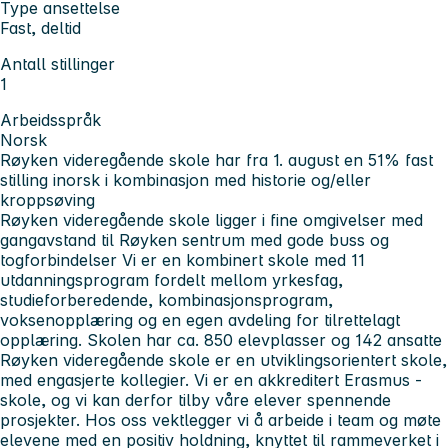
Type ansettelse
Fast, deltid
Antall stillinger
1
Arbeidsspråk
Norsk
Røyken videregående skole har fra 1. august en 51% fast
stilling inorsk i kombinasjon med historie og/eller
kroppsøving
Røyken videregående skole ligger i fine omgivelser med
gangavstand til Røyken sentrum med gode buss og
togforbindelser Vi er en kombinert skole med 11
utdanningsprogram fordelt mellom yrkesfag,
studieforberedende, kombinasjonsprogram,
voksenopplæring og en egen avdeling for tilrettelagt
opplæring. Skolen har ca. 850 elevplasser og 142 ansatte
Røyken videregående skole er en utviklingsorientert skole,
med engasjerte kollegier. Vi er en akkreditert Erasmus -
skole, og vi kan derfor tilby våre elever spennende
prosjekter. Hos oss vektlegger vi å arbeide i team og møte
elevene med en positiv holdning, knyttet til rammeverket i