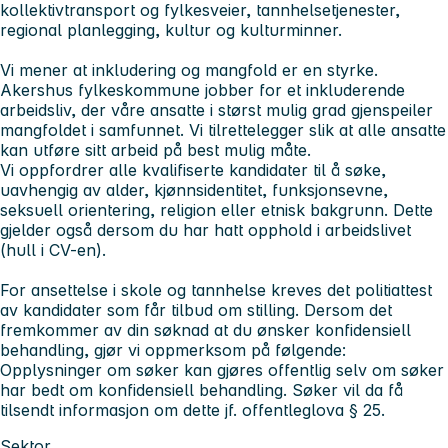
kollektivtransport og fylkesveier, tannhelsetjenester,
regional planlegging, kultur og kulturminner.
Vi mener at inkludering og mangfold er en styrke.
Akershus fylkeskommune jobber for et inkluderende
arbeidsliv, der våre ansatte i størst mulig grad gjenspeiler
mangfoldet i samfunnet. Vi tilrettelegger slik at alle ansatte
kan utføre sitt arbeid på best mulig måte.
Vi oppfordrer alle kvalifiserte kandidater til å søke,
uavhengig av alder, kjønnsidentitet, funksjonsevne,
seksuell orientering, religion eller etnisk bakgrunn. Dette
gjelder også dersom du har hatt opphold i arbeidslivet
(hull i CV-en).
For ansettelse i skole og tannhelse kreves det politiattest
av kandidater som får tilbud om stilling. Dersom det
fremkommer av din søknad at du ønsker konfidensiell
behandling, gjør vi oppmerksom på følgende:
Opplysninger om søker kan gjøres offentlig selv om søker
har bedt om konfidensiell behandling. Søker vil da få
tilsendt informasjon om dette jf. offentleglova § 25.
Sektor