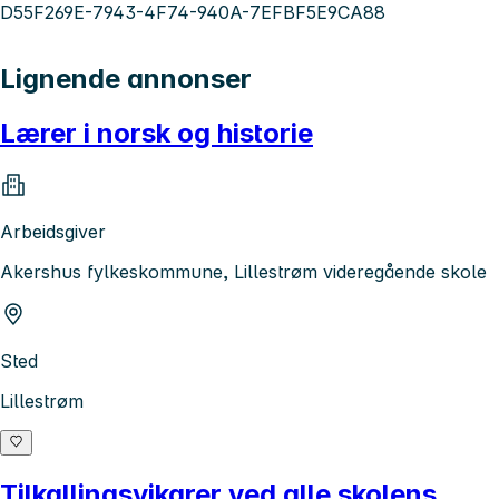
D55F269E-7943-4F74-940A-7EFBF5E9CA88
Lignende annonser
Lærer i norsk og historie
Arbeidsgiver
Akershus fylkeskommune, Lillestrøm videregående skole
Sted
Lillestrøm
Tilkallingsvikarer ved alle skolens