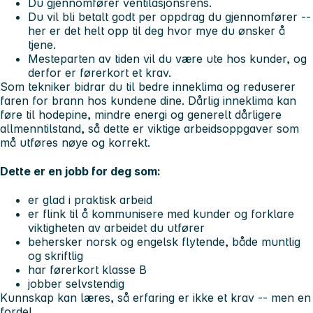
Du gjennomfører ventilasjonsrens.
Du vil bli betalt godt per oppdrag du gjennomfører --
her er det helt opp til deg hvor mye du ønsker å
tjene.
Mesteparten av tiden vil du være ute hos kunder, og
derfor er førerkort et krav.
Som tekniker bidrar du til bedre inneklima og reduserer
faren for brann hos kundene dine. Dårlig inneklima kan
føre til hodepine, mindre energi og generelt dårligere
allmenntilstand, så dette er viktige arbeidsoppgaver som
må utføres nøye og korrekt.
Dette er en jobb for deg som:
er glad i praktisk arbeid
er flink til å kommunisere med kunder og forklare
viktigheten av arbeidet du utfører
behersker norsk og engelsk flytende, både muntlig
og skriftlig
har førerkort klasse B
jobber selvstendig
Kunnskap kan læres, så erfaring er ikke et krav -- men en
fordel.