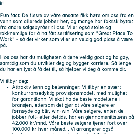
it!
Fun fact:
De fleste av våre ansatte fikk høre om oss fra en
venn som allerede jobber her, og mange har faktisk byttet
fra andre salgsbyråer til oss. Vi er også stolte og
takknemlige for å ha fått sertifisering som "Great Place To
Work" - så det virker som vi er en veldig god plass å være
på.
Hos oss har du muligheten å tjene veldig godt og ha gøy,
samtidig som du utvikler deg og bygger karriere. Så lenge
du har en lyst å få det til, så hjelper vi deg å komme dit.
Vi tilbyr deg:
Attraktiv lønn og belønninger:
Vi tilbyr en svært
konkurransedyktig provisjonsmodell med mulighet
for garantilønn. Vi skal ha de beste modellene i
bransjen, ettersom det gjør at våre selgere er
førnøyde og blir, win-win. Våre selgere, enten de
jobber full- eller deltids, har en gjennomsnittslønn på
42.000 kr/mnd, Våre beste selgere tjener fort over
100.000 kr hver måned. . Vi arrangerer også