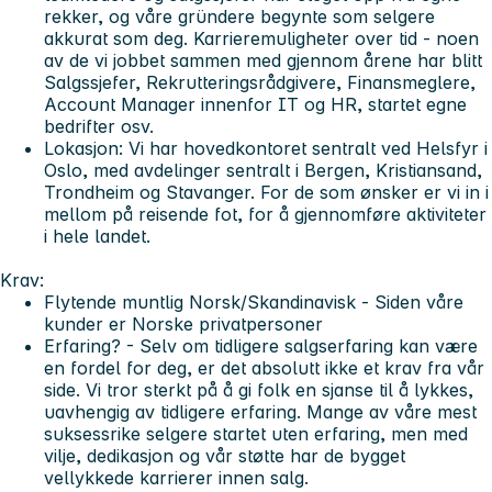
rekker, og våre gründere begynte som selgere
akkurat som deg. Karrieremuligheter over tid - noen
av de vi jobbet sammen med gjennom årene har blitt
Salgssjefer, Rekrutteringsrådgivere, Finansmeglere,
Account Manager innenfor IT og HR, startet egne
bedrifter osv.
Lokasjon:
Vi har hovedkontoret sentralt ved Helsfyr i
Oslo, med avdelinger sentralt i Bergen, Kristiansand,
Trondheim og Stavanger. For de som ønsker er vi in i
mellom på reisende fot, for å gjennomføre aktiviteter
i hele landet.
Krav:
Flytende muntlig Norsk/Skandinavisk -
Siden våre
kunder er Norske privatpersoner
Erfaring?
- Selv om tidligere salgserfaring kan være
en fordel for deg, er det absolutt ikke et krav fra vår
side. Vi tror sterkt på å gi folk en sjanse til å lykkes,
uavhengig av tidligere erfaring. Mange av våre mest
suksessrike selgere startet uten erfaring, men med
vilje, dedikasjon og vår støtte har de bygget
vellykkede karrierer innen salg.