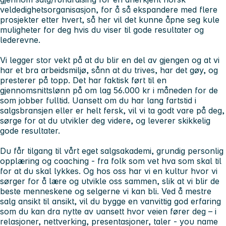
veldedighetsorganisasjon, for å så ekspandere med flere
prosjekter etter hvert, så her vil det kunne åpne seg kule
muligheter for deg hvis du viser til gode resultater og
lederevne.
Vi legger stor vekt på at du blir en del av gjengen og at vi
har et bra arbeidsmiljø, sånn at du trives, har det gøy, og
presterer på topp. Det har faktisk ført til en
gjennomsnittslønn på om lag 56.000 kr i måneden for de
som jobber fulltid. Uansett om du har lang fartstid i
salgsbransjen eller er helt fersk, vil vi ta godt vare på deg,
sørge for at du utvikler deg videre, og leverer skikkelig
gode resultater.
Du får tilgang til vårt eget salgsakademi, grundig personlig
opplæring og coaching - fra folk som vet hva som skal til
for at du skal lykkes. Og hos oss har vi en kultur hvor vi
sørger for å lære og utvikle oss sammen, slik at vi blir de
beste menneskene og selgerne vi kan bli. Ved å mestre
salg ansikt til ansikt, vil du bygge en vanvittig god erfaring
som du kan dra nytte av uansett hvor veien fører deg – i
relasjoner, nettverking, presentasjoner, taler - you name