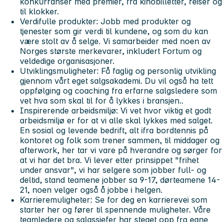
konkurranser med premier, fra kinobilletter, reiser og
til klokker.
Verdifulle produkter:
Jobb med produkter og
tjenester som gir verdi til kundene, og som du kan
være stolt av å selge. Vi samarbeider med noen av
Norges største merkevarer, inkludert Fortum og
veldedige organisasjoner.
Utviklingsmuligheter:
Få faglig og personlig utvikling
gjennom vårt eget salgsakademi. Du vil også ha tett
oppfølging og coaching fra erfarne salgsledere som
vet hva som skal til for å lykkes i bransjen..
Inspirerende arbeidsmiljø:
Vi vet hvor viktig et godt
arbeidsmiljø er for at vi alle skal lykkes med salget.
En sosial og levende bedrift, alt ifra bordtennis på
kontoret og folk som trener sammen, til middager og
afterwork, her tar vi vare på hverandre og sørger for
at vi har det bra. Vi lever etter prinsippet "frihet
under ansvar", vi har selgere som jobber full- og
deltid, stand teamene jobber sa 9-17, dørteamene 14-
21, noen velger også å jobbe i helgen.
Karrieremuligheter:
Se for deg en karrierevei som
starter her og fører til spennende muligheter. Våre
teamledere og salgssjefer har steget opp fra egne