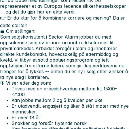
får du jobbe med løsninger som redder liv. Du
representerer et av Europas ledende sikkerhetsselskaper
-- og det du gjør har en ekte verdi.
👉
Er du klar for å kombinere karriere og mening? Da er
dette starten.
💼 Om stillingen:
Som salgskonsulent i Sector Alarm jobber du med
oppsøkende salg av brann- og innbruddsalarmer til
privatmarkedet. Arbeidet foregår i team og innebærer
direkte kundekontakt, hovedsakelig på ettermiddag og
kveld. Vi tilbyr et solid opplæringsprogram og tett
oppfølging fra erfarne ledere som gir deg verktøyene du
trenger for å lykkes -- enten du er ny i salg eller ønsker å
ta nye steg i karrieren.
🎯 Vi ser etter deg som:
Trives med en arbeidshverdag mellom kl. 15:00-
-21:00
Kan jobbe mellom 2 og 5 kvelder per uke
Er utadvendt, engasjert og liker å stå i møter med nye
mennesker.
Er over 18 år
Snakker og forstår flytende norsk