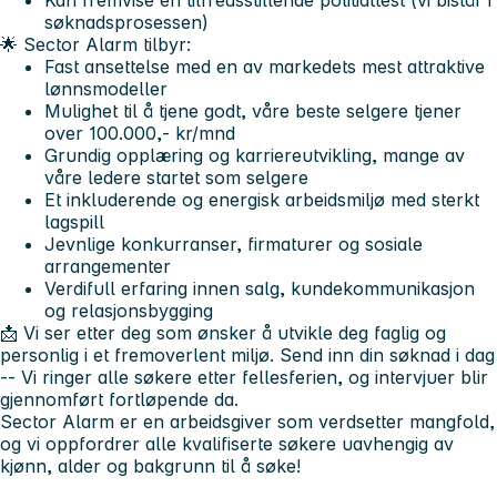
Kan fremvise en tilfredsstillende politiattest (vi bistår i
søknadsprosessen)
🌟 Sector Alarm tilbyr:
Fast ansettelse med en av markedets mest attraktive
lønnsmodeller
Mulighet til å tjene godt, våre beste selgere tjener
over 100.000,- kr/mnd
Grundig opplæring og karriereutvikling, mange av
våre ledere startet som selgere
Et inkluderende og energisk arbeidsmiljø med sterkt
lagspill
Jevnlige konkurranser, firmaturer og sosiale
arrangementer
Verdifull erfaring innen salg, kundekommunikasjon
og relasjonsbygging
📩 Vi ser etter deg som ønsker å utvikle deg faglig og
personlig i et fremoverlent miljø. Send inn din søknad i dag
-- Vi ringer alle søkere etter fellesferien, og intervjuer blir
gjennomført fortløpende da.
Sector Alarm er en arbeidsgiver som verdsetter mangfold,
og vi oppfordrer alle kvalifiserte søkere uavhengig av
kjønn, alder og bakgrunn til å søke!