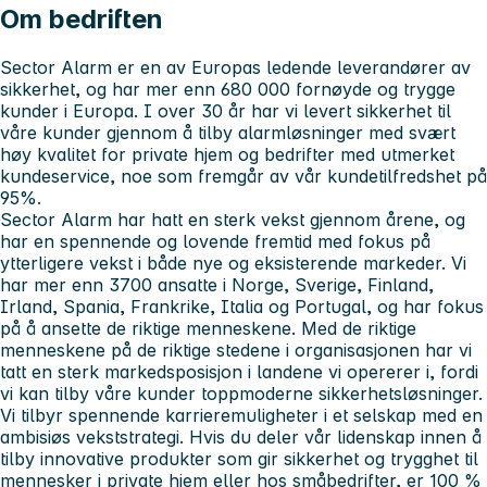
Om bedriften
Sector Alarm er en av Europas ledende leverandører av
sikkerhet, og har mer enn 680 000 fornøyde og trygge
kunder i Europa. I over 30 år har vi levert sikkerhet til
våre kunder gjennom å tilby alarmløsninger med svært
høy kvalitet for private hjem og bedrifter med utmerket
kundeservice, noe som fremgår av vår kundetilfredshet på
95%.
Sector Alarm har hatt en sterk vekst gjennom årene, og
har en spennende og lovende fremtid med fokus på
ytterligere vekst i både nye og eksisterende markeder. Vi
har mer enn 3700 ansatte i Norge, Sverige, Finland,
Irland, Spania, Frankrike, Italia og Portugal, og har fokus
på å ansette de riktige menneskene. Med de riktige
menneskene på de riktige stedene i organisasjonen har vi
tatt en sterk markedsposisjon i landene vi opererer i, fordi
vi kan tilby våre kunder toppmoderne sikkerhetsløsninger.
Vi tilbyr spennende karrieremuligheter i et selskap med en
ambisiøs vekststrategi. Hvis du deler vår lidenskap innen å
tilby innovative produkter som gir sikkerhet og trygghet til
mennesker i private hjem eller hos småbedrifter, er 100 %