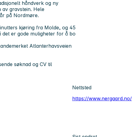
adisjonelt håndverk og ny
n av gravstein. Hele
 vår på Nordmøre.
minutters kjøring fra Molde, og 45
å det er gode muligheter for å bo
og landemerket Atlanterhavsveien
sende søknad og CV til
Nettsted
https://www.nergaard.no/
Sist endret