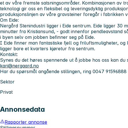
et av våre fremste satsningsområder. Kombinasjonen av tr
teknologi gir oss en fleksibel og leveringsdyktig produksjo
produksjonslinjen av våre gravsteiner foregår i fabrikken
Om Eide:
Nergård Stenindustri ligger i Eide sentrum. Eide ligger 30 
minutter fra Kristiansund, - godt innenfor pendleavstand s
i byen selv om jobben befinner seg på Eide.
I Eide finner man fantastiske fjell og friluftsmuligheter, 
ligger bare et kvarters kjøretur fra sentrum.
Kontakt:
Synes du det høres spennende ut å jobbe hos oss kan du 
kari@nergaard.no
Har du spørsmål angående stillingen, ring 0047 91596888
Sektor
Privat
Annonsedata
Rapporter annonse
Stillingsnummer