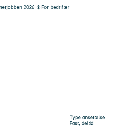
erjobben
2026
☀️
For bedrifter
Type ansettelse
Fast, deltid