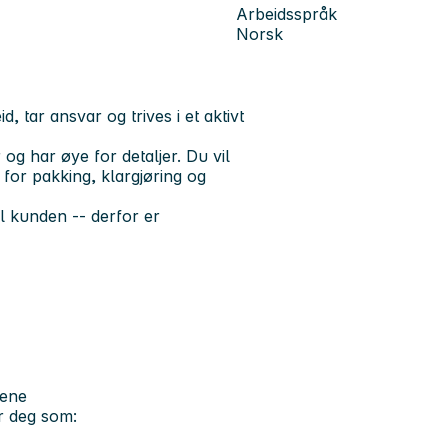
Arbeidsspråk
Norsk
d, tar ansvar og trives i et aktivt
 og har øye for detaljer. Du vil
 for pakking, klargjøring og
il kunden -- derfor er
vene
er deg som: