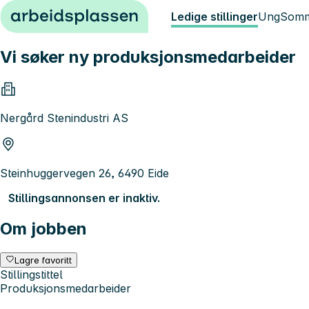
Hopp til innhold
Ledige stillinger
Ung
Somm
Vi søker ny produksjonsmedarbeider
Nergård Stenindustri AS
Steinhuggervegen 26, 6490 Eide
Stillingsannonsen er inaktiv.
Om jobben
Lagre favoritt
Stillingstittel
Produksjonsmedarbeider