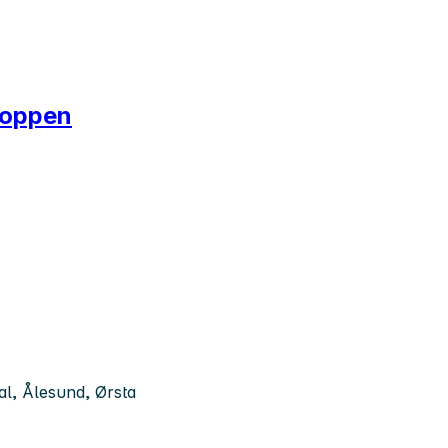
 toppen
l, Ålesund, Ørsta