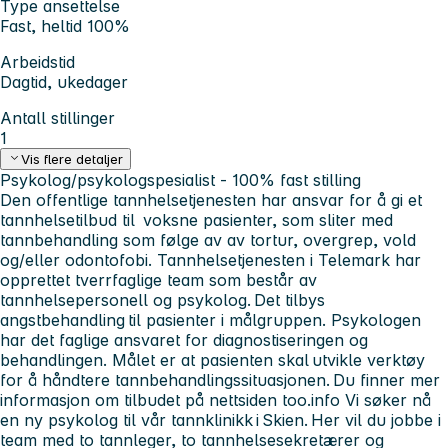
Type ansettelse
Fast, heltid 100%
Arbeidstid
Dagtid, ukedager
Antall stillinger
1
Vis flere detaljer
Psykolog/psykologspesialist - 100% fast stilling
Den offentlige tannhelsetjenesten har ansvar for å gi et
tannhelsetilbud til voksne pasienter, som sliter med
tannbehandling som følge av av tortur, overgrep, vold
og/eller odontofobi. Tannhelsetjenesten i Telemark har
opprettet tverrfaglige team som består av
tannhelsepersonell og psykolog. Det tilbys
angstbehandling til pasienter i målgruppen. Psykologen
har det faglige ansvaret for diagnostiseringen og
behandlingen. Målet er at pasienten skal utvikle verktøy
for å håndtere tannbehandlingssituasjonen. Du finner mer
informasjon om tilbudet på nettsiden too.info Vi søker nå
en ny psykolog til vår tannklinikk i Skien. Her vil du jobbe i
team med to tannleger, to tannhelsesekretærer og