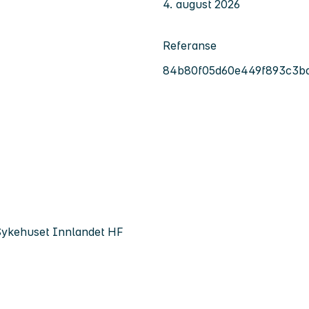
4. august 2026
Referanse
84b80f05d60e449f893c3b
, Sykehuset Innlandet HF