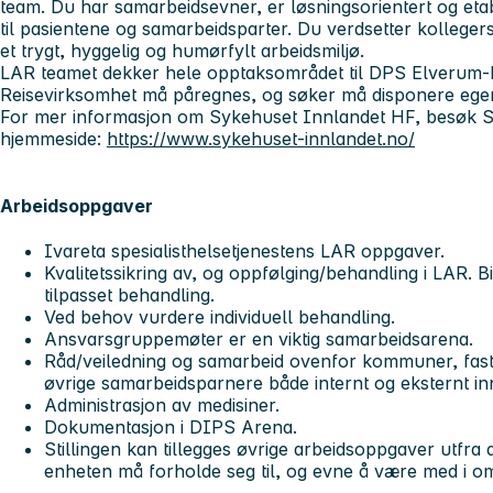
team. Du har samarbeidsevner, er løsningsorientert og eta
til pasientene og samarbeidsparter. Du verdsetter kollegers
et trygt, hyggelig og humørfylt arbeidsmiljø.
LAR teamet dekker hele opptaksområdet til DPS Elverum
Reisevirksomhet må påregnes, og søker må disponere egen
For mer informasjon om Sykehuset Innlandet HF, besøk 
hjemmeside:
https://www.sykehuset-innlandet.no/
Arbeidsoppgaver
Ivareta spesialisthelsetjenestens LAR oppgaver.
Kvalitetssikring av, og oppfølging/behandling i LAR. Bid
tilpasset behandling.
Ved behov vurdere individuell behandling.
Ansvarsgruppemøter er en viktig samarbeidsarena.
Råd/veiledning og samarbeid ovenfor kommuner, fastle
øvrige samarbeidsparnere både internt og eksternt inn
Administrasjon av medisiner.
Dokumentasjon i DIPS Arena.
Stillingen kan tillegges øvrige arbeidsoppgaver utfra d
enheten må forholde seg til, og evne å være med i oms