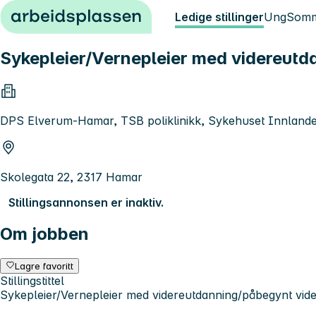
Hopp til innhold
Ledige stillinger
Ung
Somm
Sykepleier/Vernepleier med videreutd
DPS Elverum-Hamar, TSB poliklinikk, Sykehuset Innland
Skolegata 22, 2317 Hamar
Stillingsannonsen er inaktiv.
Om jobben
Lagre favoritt
Stillingstittel
Sykepleier/Vernepleier med videreutdanning/påbegynt vid