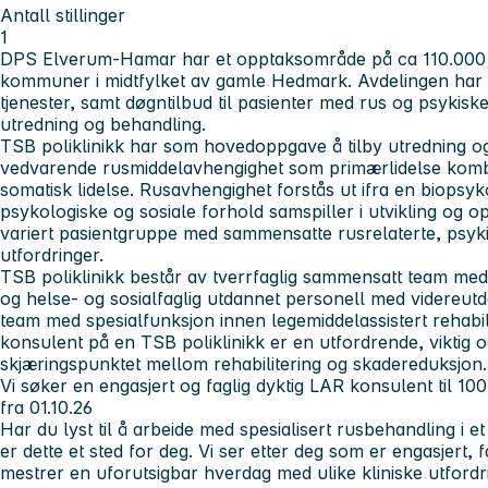
Antall stillinger
1
DPS Elverum-Hamar har et opptaksområde på ca 110.000 
kommuner i midtfylket av gamle Hedmark. Avdelingen har u
tjenester, samt døgntilbud til pasienter med rus og psykisk
utredning og behandling.
TSB poliklinikk har som hovedoppgave å tilby utredning o
vedvarende rusmiddelavhengighet som primærlidelse kombi
somatisk lidelse. Rusavhengighet forstås ut ifra en biopsyk
psykologiske og sosiale forhold samspiller i utvikling og o
variert pasientgruppe med sammensatte rusrelaterte, psyki
utfordringer.
TSB poliklinikk består av tverrfaglig sammensatt team med
og helse- og sosialfaglig utdannet personell med videreut
team med spesialfunksjon innen legemiddelassistert rehabi
konsulent på en TSB poliklinikk er en utfordrende, viktig 
skjæringspunktet mellom rehabilitering og skadereduksjon.
Vi søker en engasjert og faglig dyktig LAR konsulent til 100%
fra 01.10.26
Har du lyst til å arbeide med spesialisert rusbehandling i et
er dette et sted for deg. Vi ser etter deg som er engasjert, f
mestrer en uforutsigbar hverdag med ulike kliniske utfordr