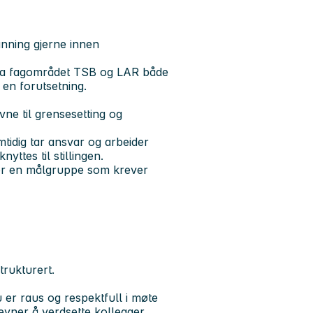
nning gjerne innen
ra fagområdet TSB og LAR både
 en forutsetning.
ne til grensesetting og
mtidig tar ansvar og arbeider
ttes til stillingen.
nfor en målgruppe som krever
trukturert.
du er raus og respektfull i møte
evner å verdsette kollegaer