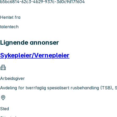
b5bc6814-62c3-4b29-937c-3d0c9d17f604
Hentet fra
talentech
Lignende annonser
Sykepleier/Vernepleier
Arbeidsgiver
Avdeling for tverrfaglig spesialisert rusbehandling (TSB)
Sted