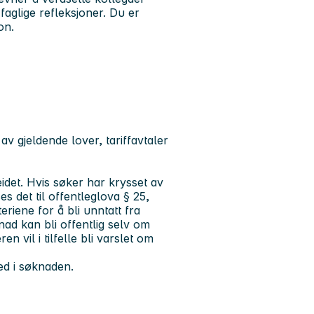
aglige refleksjoner. Du er
on.
 av gjeldende lover, tariffavtaler
beidet. Hvis søker har krysset av
s det til offentleglova § 25,
eriene for å bli unntatt fra
ad kan bli offentlig selv om
n vil i tilfelle bli varslet om
ved i søknaden.