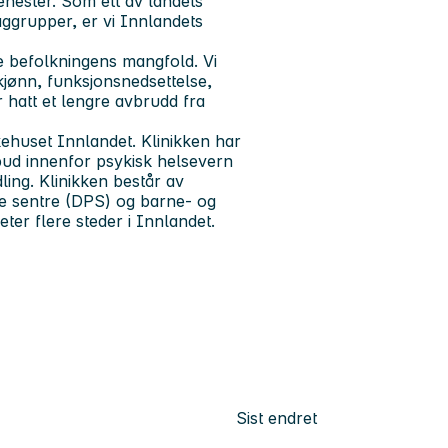
enester. Som ett av landets
aggrupper, er vi Innlandets
le befolkningens mangfold. Vi
 kjønn, funksjonsnedsettelse,
 hatt et lengre avbrudd fra
kehuset Innlandet. Klinikken har
lbud innenfor psykisk helsevern
ling. Klinikken består av
ke sentre (DPS) og barne- og
ter flere steder i Innlandet.
Sist endret