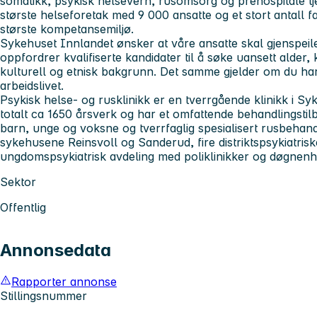
somatikk, psykisk helsevern, rusomsorg og prehospitale tj
største helseforetak med 9 000 ansatte og et stort antall f
største kompetansemiljø.
Sykehuset Innlandet
ønsker at våre ansatte skal gjenspei
oppfordrer kvalifiserte kandidater til å søke uansett alder,
kulturell og etnisk bakgrunn. Det samme gjelder om du har
arbeidslivet.
Psykisk helse- og rusklinikk
er en tverrgående klinikk i Sy
totalt ca 1650 årsverk og har et omfattende behandlingsti
barn, unge og voksne og tverrfaglig spesialisert rusbehand
sykehusene Reinsvoll og Sanderud, fire distriktspsykiatris
ungdomspsykiatrisk avdeling med poliklinikker og døgnenhe
Sektor
Offentlig
Annonsedata
Rapporter annonse
Stillingsnummer