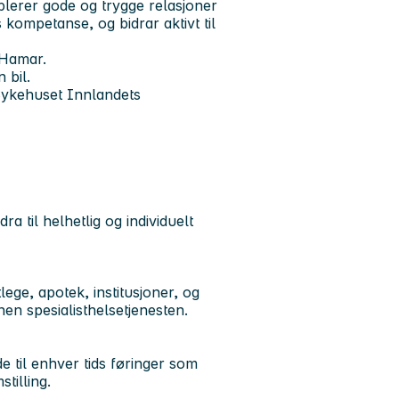
blerer gode og trygge relasjoner
 kompetanse, og bidrar aktivt til
-Hamar.
 bil.
Sykehuset Innlandets
ra til helhetlig og individuelt
ge, apotek, institusjoner, og
en spesialisthelsetjenesten.
e til enhver tids føringer som
tilling.