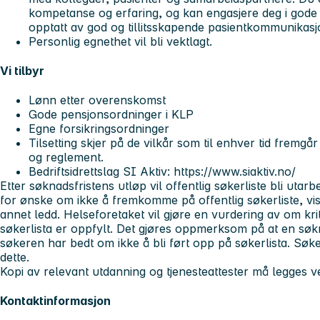
kompetanse og erfaring, og kan engasjere deg i gode f
opptatt av god og tillitsskapende pasientkommunikasj
Personlig egnethet vil bli vektlagt.
Vi tilbyr
Lønn etter overenskomst
Gode pensjonsordninger i KLP
Egne forsikringsordninger
Tilsetting skjer på de vilkår som til enhver tid fremgår
og reglement.
Bedriftsidrettslag SI Aktiv: https://www.siaktiv.no/
Etter søknadsfristens utløp vil offentlig søkerliste bli utar
for ønske om ikke å fremkomme på offentlig søkerliste, vise
annet ledd. Helseforetaket vil gjøre en vurdering av om krit
søkerlista er oppfylt. Det gjøres oppmerksom på at en søkn
søkeren har bedt om ikke å bli ført opp på søkerlista. Søkere
dette.
Kopi av relevant utdanning og tjenesteattester må legges 
Kontaktinformasjon