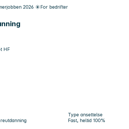
erjobben
2026
☀️
For bedrifter
anning
et HF
Type ansettelse
ereutdanning
Fast, heltid 100%