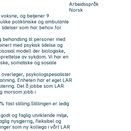
Arbeidsspråk
Norsk
voksne, og betjener 9
like polikliniske og ambulante
e lidelser som har behov for
g behandling til personer med
nert med psykisk lidelse og
ososial modell der biologiske,
pprettelse av sykdom. Vi har en
ske, somatiske og sosiale
 overleger, psykologspesialister
danning. Enheten har et eget LAR
litering. Det å jobbe som LAR
og morsom jobb i
 fast stilling.
Stillingen er ledig
 godt og faglig utviklende miljø,
aglig nysgjerrig, fleksibel og
inger som ny kollega i vårt LAR