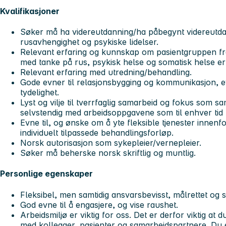
Kvalifikasjoner
Søker må ha videreutdanning/ha påbegynt videreutda
rusavhengighet og psykiske lidelser.
Relevant erfaring og kunnskap om pasientgruppen f
med tanke på rus, psykisk helse og somatisk helse er
Relevant erfaring med utredning/behandling.
Gode evner til relasjonsbygging og kommunikasjon, ev
tydelighet.
Lyst og vilje til tverrfaglig samarbeid og fokus som sa
selvstendig med arbeidsoppgavene som til enhver tid kny
Evne til, og ønske om å yte fleksible tjenester inne
individuelt tilpassede behandlingsforløp.
Norsk autorisasjon som sykepleier/vernepleier.
Søker må beherske norsk skriftlig og muntlig.
Personlige egenskaper
Fleksibel, men samtidig ansvarsbevisst, målrettet og s
God evne til å engasjere, og vise raushet.
Arbeidsmiljø er viktig for oss. Det er derfor viktig at 
med kollegaer, pasienter og samarbeidspartnere. Du 