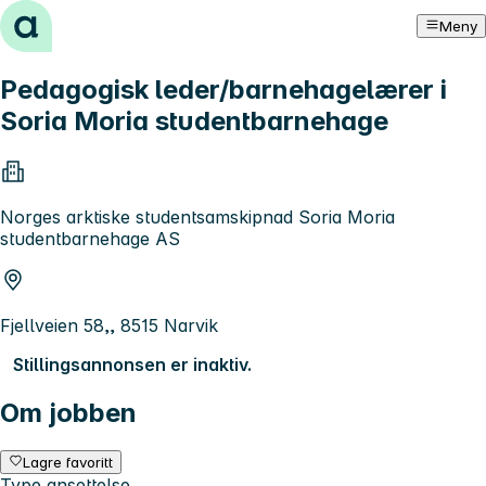
Hopp til innhold
Meny
Pedagogisk leder/barnehagelærer i
Soria Moria studentbarnehage
Norges arktiske studentsamskipnad Soria Moria
studentbarnehage AS
Fjellveien 58,, 8515 Narvik
Stillingsannonsen er inaktiv.
Om jobben
Lagre favoritt
Type ansettelse