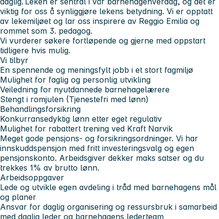
daglig. Leken er sentral i vår barnehagehverdag, og det er
viktig for oss å synliggjøre lekens betydning. Vi er opptatt
av lekemiljøet og lar oss inspirere av Reggio Emilia og
rommet som 3. pedagog.
Vi vurderer søkere fortløpende og gjerne med oppstart
tidligere hvis mulig.
Vi tilbyr
En spennende og meningsfylt jobb i et stort fagmiljø
Mulighet for faglig og personlig utvikling
Veiledning for nyutdannede barnehagelærere
Stengt i romjulen (Tjenestefri med lønn)
Behandlingsforsikring
Konkurransedyktig lønn etter eget regulativ
Mulighet for rabattert trening ved Kraft Narvik
Meget gode pensjons- og forsikringsordninger. Vi har
innskuddspensjon med fritt investeringsvalg og egen
pensjonskonto. Arbeidsgiver dekker maks satser og du
trekkes 1% av brutto lønn
.
Arbeidsoppgaver
Lede og utvikle egen avdeling i tråd med barnehagens mål
og planer
Ansvar for daglig organisering og ressursbruk i samarbeid
med daglig leder og barnehagens lederteam