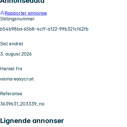
Annonsedata
Rapporter annonse
Stillingsnummer
b54b98ba-65b8-4cff-a122-99b321cf62fb
Sist endret
3. august 2026
Hentet fra
visma-easycruit
Referanse
3639631_203339_no
Lignende annonser