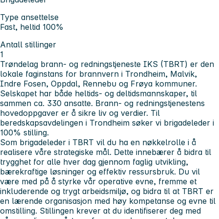
Type ansettelse
Fast, heltid 100%
Antall stillinger
1
Trøndelag brann- og redningstjeneste IKS (TBRT) er den
lokale faginstans for brannvern i Trondheim, Malvik,
Indre Fosen, Oppdal, Rennebu og Frøya kommuner.
Selskapet har både heltids- og deltidsmannskaper, til
sammen ca. 330 ansatte. Brann- og redningstjenestens
hovedoppgaver er å sikre liv og verdier. Til
beredskapsavdelingen i Trondheim søker vi brigadeleder i
100% stilling.
Som brigadeleder i TBRT vil du ha en nøkkelrolle i å
realisere våre strategiske mål. Dette innebærer å bidra til
trygghet for alle hver dag gjennom faglig utvikling,
bærekraftige løsninger og effektiv ressursbruk. Du vil
være med på å styrke vår operative evne, fremme et
inkluderende og trygt arbeidsmiljø, og bidra til at TBRT er
en lærende organisasjon med høy kompetanse og evne til
omstilling. Stillingen krever at du identifiserer deg med