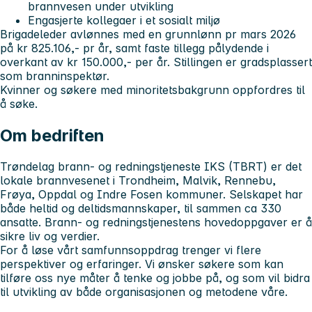
brannvesen under utvikling
Engasjerte kollegaer i et sosialt miljø
Brigadeleder avlønnes med en grunnlønn pr mars 2026
på kr 825.106,- pr år, samt faste tillegg pålydende i
overkant av kr 150.000,- per år. Stillingen er gradsplassert
som branninspektør.
Kvinner og søkere med minoritetsbakgrunn oppfordres til
å søke.
Om bedriften
Trøndelag brann- og redningstjeneste IKS (TBRT) er det
lokale brannvesenet i Trondheim, Malvik, Rennebu,
Frøya, Oppdal og Indre Fosen kommuner. Selskapet har
både heltid og deltidsmannskaper, til sammen ca 330
ansatte. Brann- og redningstjenestens hovedoppgaver er å
sikre liv og verdier.
For å løse vårt samfunnsoppdrag trenger vi flere
perspektiver og erfaringer. Vi ønsker søkere som kan
tilføre oss nye måter å tenke og jobbe på, og som vil bidra
til utvikling av både organisasjonen og metodene våre.