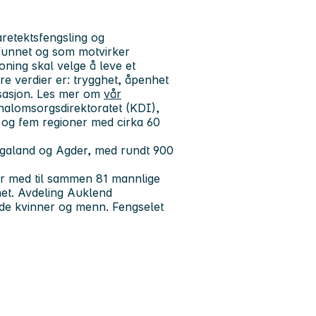
etektsfengsling og
funnet og som motvirker
oning skal velge å leve et
våre verdier er: trygghet, åpenhet
isasjon. Les mer om
vår
alomsorgsdirektoratet (KDI),
og fem regioner med cirka 60
ogaland og Agder, med rundt 900
er med til sammen 81 mannlige
het. Avdeling Auklend
åde kvinner og menn. Fengselet