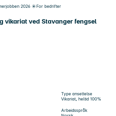
erjobben
2026
☀️
For bedrifter
g vikariat ved Stavanger fengsel
Type ansettelse
Vikariat, heltid 100%
Arbeidsspråk
Norsk