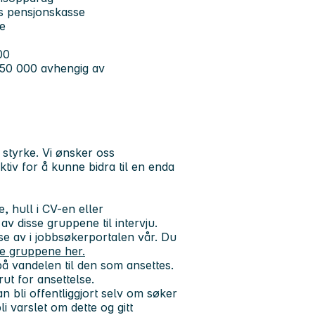
ns pensjonskasse
se
00
 650 000 avhengig av
styrke. Vi ønsker oss
tiv for å kunne bidra til en enda
, hull i CV-en eller
v disse gruppene til intervju.
sse av i jobbsøkerportalen vår. Du
se gruppene her.
å vandelen til den som ansettes.
ut for ansettelse.
 bli offentliggjort selv om søker
li varslet om dette og gitt