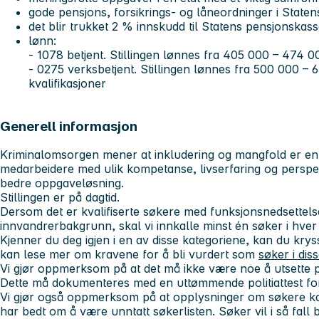
gode pensjons, forsikrings- og låneordninger i State
det blir trukket 2 % innskudd til Statens pensjonskas
lønn:
- 1078 betjent. Stillingen lønnes fra 405 000 – 474 0
- 0275 verksbetjent. Stillingen lønnes fra 500 000 –
kvalifikasjoner
Generell informasjon
Kriminalomsorgen mener at inkludering og mangfold er en 
medarbeidere med ulik kompetanse, livserfaring og perspek
bedre oppgaveløsning.
Stillingen er på dagtid.
Dersom det er kvalifiserte søkere med funksjonsnedsettelse
innvandrerbakgrunn, skal vi innkalle minst én søker i hver a
Kjenner du deg igjen i en av disse kategoriene, kan du kry
kan lese mer om kravene for å bli vurdert som
søker i dis
Vi gjør oppmerksom på at det må ikke være noe å utsette p
Dette må dokumenteres med en uttømmende politiattest for
Vi gjør også oppmerksom på at opplysninger om søkere kan
har bedt om å være unntatt søkerlisten. Søker vil i så fall b