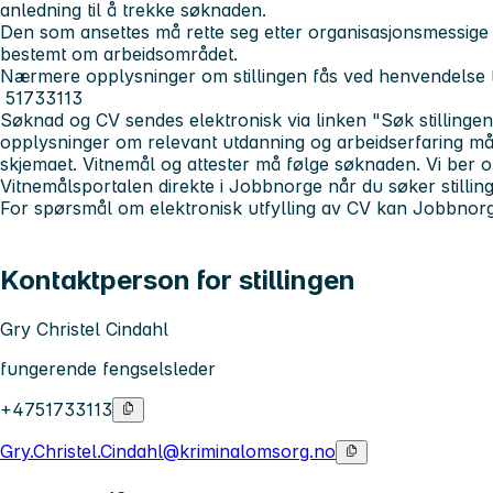
anledning til å trekke søknaden.
Den som ansettes må rette seg etter organisasjonsmessige 
bestemt om arbeidsområdet.
Nærmere opplysninger om stillingen fås ved henvendelse ti
51733113
Søknad og CV sendes elektronisk via linken "Søk stillingen
opplysninger om relevant utdanning og arbeidserfaring må f
skjemaet. Vitnemål og attester må følge søknaden. Vi ber o
Vitnemålsportalen direkte i Jobbnorge når du søker stillin
For spørsmål om elektronisk utfylling av CV kan Jobbnor
Kontaktperson for stillingen
Gry Christel Cindahl
fungerende fengselsleder
+4751733113
Gry.Christel.Cindahl@kriminalomsorg.no