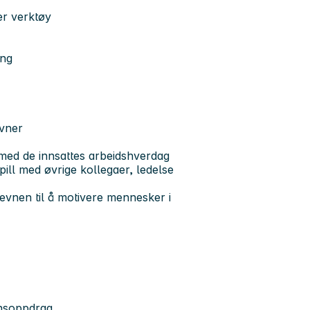
er verktøy
ing
vner
k med de innsattes arbeidshverdag
pill med øvrige kollegaer, ledelse
 evnen til å motivere mennesker i
nnsoppdrag