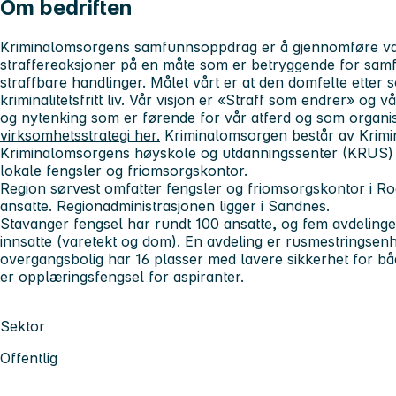
Om bedriften
Kriminalomsorgens samfunnsoppdrag er å gjennomføre var
straffereaksjoner på en måte som er betryggende for sam
straffbare handlinger. Målet vårt er at den domfelte etter s
kriminalitetsfritt liv. Vår visjon er «Straff som endrer» og 
og nytenking som er førende for vår atferd og som organ
virksomhetsstrategi her.
Kriminalomsorgen består av Krimin
Kriminalomsorgens høyskole og utdanningssenter (KRUS) 
lokale fengsler og friomsorgskontor.
Region sørvest omfatter fengsler og friomsorgskontor i R
ansatte. Regionadministrasjonen ligger i Sandnes.
Stavanger fengsel har rundt 100 ansatte, og fem avdeling
innsatte (varetekt og dom). En avdeling er rusmestringsen
overgangsbolig har 16 plasser med lavere sikkerhet for b
er opplæringsfengsel for aspiranter.
Sektor
Offentlig