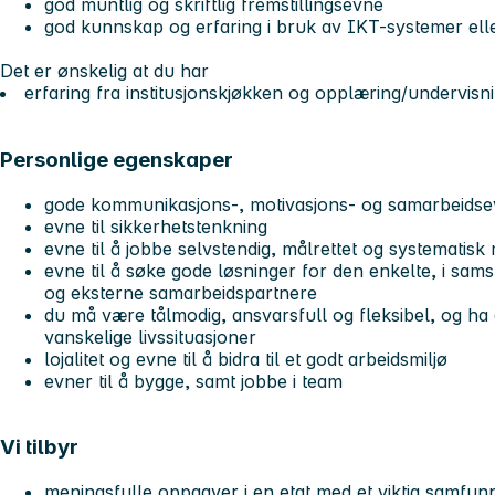
god muntlig og skriftlig fremstillingsevne
god kunnskap og erfaring i bruk av IKT-systemer ell
Det er ønskelig at du har
erfaring fra institusjonskjøkken og opplæring/undervisn
Personlige egenskaper
gode kommunikasjons-, motivasjons- og samarbeidse
evne til sikkerhetstenkning
evne til å jobbe selvstendig, målrettet og systematis
evne til å søke gode løsninger for den enkelte, i sams
og eksterne samarbeidspartnere
du må være tålmodig, ansvarsfull og fleksibel, og ha
vanskelige livssituasjoner
lojalitet og evne til å bidra til et godt arbeidsmiljø
evner til å bygge, samt jobbe i team
Vi tilbyr
meningsfulle oppgaver i en etat med et viktig samfu