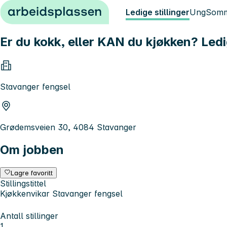
Hopp til innhold
Ledige stillinger
Ung
Somm
Er du kokk, eller KAN du kjøkken? Ledi
Stavanger fengsel
Grødemsveien 30, 4084 Stavanger
Om jobben
Lagre favoritt
Stillingstittel
Kjøkkenvikar Stavanger fengsel
Antall stillinger
1