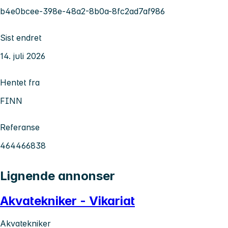
b4e0bcee-398e-48a2-8b0a-8fc2ad7af986
Sist endret
14. juli 2026
Hentet fra
FINN
Referanse
464466838
Lignende annonser
Akvatekniker - Vikariat
Akvatekniker