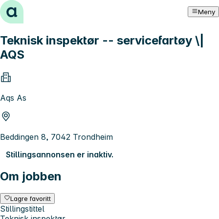
Hopp til innhold
Meny
Teknisk inspektør -- servicefartøy \|
AQS
Aqs As
Beddingen 8, 7042 Trondheim
Stillingsannonsen er inaktiv.
Om jobben
Lagre favoritt
Stillingstittel
Teknisk inspektør