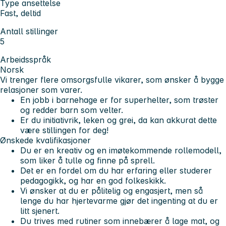
Type ansettelse
Fast, deltid
Antall stillinger
5
Arbeidsspråk
Norsk
Vi trenger flere omsorgsfulle vikarer, som ønsker å bygge
relasjoner som varer.
En jobb i barnehage er for superhelter, som trøster
og redder barn som velter.
Er du initiativrik, leken og grei, da kan akkurat dette
være stillingen for deg!
Ønskede kvalifikasjoner
Du er en kreativ og en imøtekommende rollemodell,
som liker å tulle og finne på sprell.
Det er en fordel om du har erfaring eller studerer
pedagogikk, og har en god folkeskikk.
Vi ønsker at du er pålitelig og engasjert, men så
lenge du har hjertevarme gjør det ingenting at du er
litt sjenert.
Du trives med rutiner som innebærer å lage mat, og