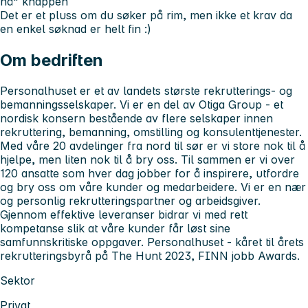
nå" knappen
Det er et pluss om du søker på rim, men ikke et krav da
en enkel søknad er helt fin :)
Om bedriften
Personalhuset
er et av landets største rekrutterings- og
bemanningsselskaper. Vi er en del av Otiga Group - et
nordisk konsern bestående av flere selskaper innen
rekruttering, bemanning, omstilling og konsulenttjenester.
Med våre 20 avdelinger fra nord til sør er vi store nok til å
hjelpe, men liten nok til å bry oss. Til sammen er vi over
120 ansatte som hver dag jobber for å inspirere, utfordre
og bry oss om våre kunder og medarbeidere. Vi er en nær
og personlig rekrutteringspartner og arbeidsgiver.
Gjennom effektive leveranser bidrar vi med rett
kompetanse slik at våre kunder får løst sine
samfunnskritiske oppgaver. Personalhuset - kåret til årets
rekrutteringsbyrå på The Hunt 2023, FINN jobb Awards.
Sektor
Privat