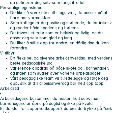
du definerer deg selv som langt ifra lat.
Personlige egenskaper
Du liker å være ute i all slags vær, du passer på at
barn har varme klær.
Som kollega er du positiv og støttende, du tar initiativ
og rydder både spadene og bøttene.
Du trives i et miljø som er hektisk og livlig, og du
anser deg selv som glad og ivrig.
Du liker å stille opp for andre, en dårlig dag du kan
forandre.
Vi tilbyr
En fleksibel og givende arbeidshverdag, med verdens
beste pedagogiske lag.
Varierende oppdrag på både skole og i barnehager,
og ingen som sutrer over varierte arbeidsdager.
Vårt pedagogiske team vil tilrettelegge og følge deg
opp, slik at din arbeidshverdag blir helt tipp topp.
Arbeidstid
Arbeidsdagene bestemmer du nesten helt selv, men
barnehagene er åpne på dagtid og ikke på kveld.
Er du klar for superheltkappen? da bør du trykke på "søk