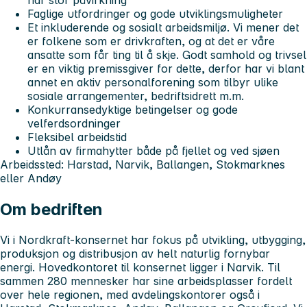
Faglige utfordringer og gode utviklingsmuligheter
Et inkluderende og sosialt arbeidsmiljø. Vi mener det
er folkene som er drivkraften, og at det er våre
ansatte som får ting til å skje. Godt samhold og trivsel
er en viktig premissgiver for dette, derfor har vi blant
annet en aktiv personalforening som tilbyr ulike
sosiale arrangementer, bedriftsidrett m.m.
Konkurransedyktige betingelser og gode
velferdsordninger
Fleksibel arbeidstid
Utlån av firmahytter både på fjellet og ved sjøen
Arbeidssted:
Harstad, Narvik, Ballangen, Stokmarknes
eller Andøy
Om bedriften
Vi i Nordkraft-konsernet har fokus på utvikling, utbygging,
produksjon og distribusjon av helt naturlig fornybar
energi. Hovedkontoret til konsernet ligger i Narvik. Til
sammen 280 mennesker har sine arbeidsplasser fordelt
over hele regionen, med avdelingskontorer også i