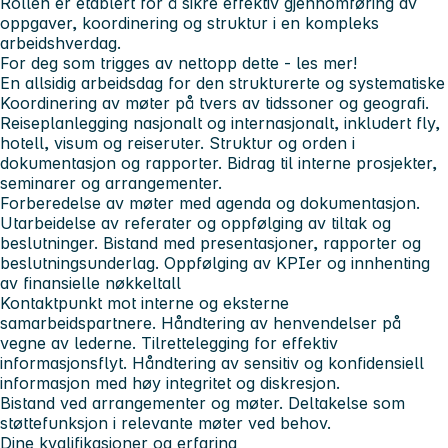
Rollen er etablert for å sikre effektiv gjennomføring av
oppgaver, koordinering og struktur i en kompleks
arbeidshverdag.
For deg som trigges av nettopp dette - les mer!
En allsidig arbeidsdag for den strukturerte og systematiske
Koordinering
av møter på tvers av tidssoner og geografi.
Reiseplanlegging nasjonalt og internasjonalt, inkludert fly,
hotell, visum og reiseruter. Struktur og orden i
dokumentasjon og rapporter. Bidrag til interne prosjekter,
seminarer og arrangementer.
Forberedelse
av møter med agenda og dokumentasjon.
Utarbeidelse av referater og oppfølging av tiltak og
beslutninger. Bistand med presentasjoner, rapporter og
beslutningsunderlag. Oppfølging av KPIer og innhenting
av finansielle nøkkeltall
Kontaktpunkt mot interne og eksterne
samarbeidspartnere.
Håndtering av henvendelser på
vegne av lederne. Tilrettelegging for effektiv
informasjonsflyt. Håndtering av sensitiv og konfidensiell
informasjon med høy integritet og diskresjon.
Bistand ved arrangementer og møter.
Deltakelse som
støttefunksjon i relevante møter ved behov.
Dine kvalifikasjoner og erfaring