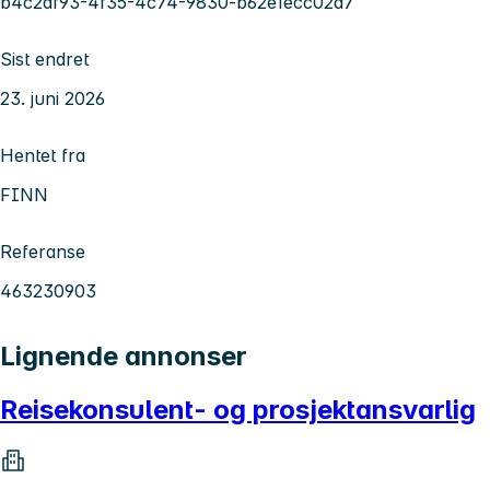
b4c2df93-4f35-4c74-9830-b62e1ecc02d7
Sist endret
23. juni 2026
Hentet fra
FINN
Referanse
463230903
Lignende annonser
Reisekonsulent- og prosjektansvarlig