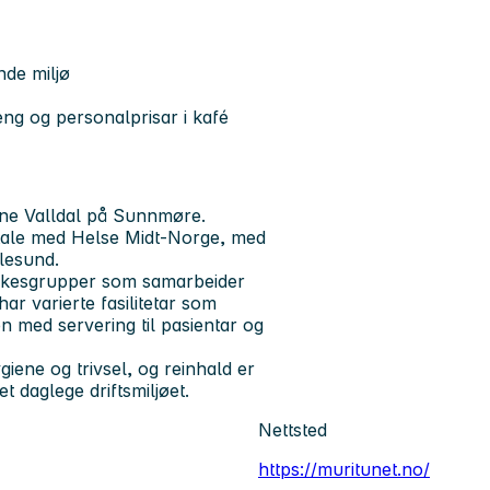
nde miljø
seng og personalprisar i kafé
jønne Valldal på Sunnmøre.
 avtale med Helse Midt-Norge, med
Ålesund.
 yrkesgrupper som samarbeider
ar varierte fasilitetar som
n med servering til pasientar og
giene og trivsel, og reinhald er
t daglege driftsmiljøet.
Nettsted
https://muritunet.no/