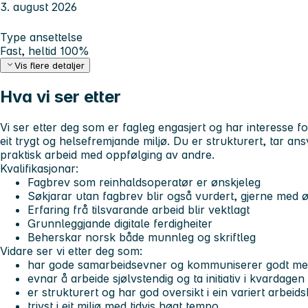
3. august 2026
Type ansettelse
Fast, heltid 100%
Vis flere detaljer
Hva vi ser etter
Vi ser etter deg som er fagleg engasjert og har interesse fo
eit trygt og helsefremjande miljø. Du er strukturert, tar a
praktisk arbeid med oppfølging av andre.
Kvalifikasjonar:
Fagbrev som reinhaldsoperatør er ønskjeleg
Søkjarar utan fagbrev blir også vurdert, gjerne med 
Erfaring frå tilsvarande arbeid blir vektlagt
Grunnleggjande digitale ferdigheiter
Beherskar norsk både munnleg og skriftleg
Vidare ser vi etter deg som:
har gode samarbeidsevner og kommuniserer godt med
evnar å arbeide sjølvstendig og ta initiativ i kvardagen
er strukturert og har god oversikt i ein variert arbeid
trivst i eit miljø med tidvis høgt tempo