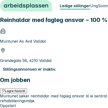
Hopp til innhold
Ledige stillinger
Ung
Somm
Reinhaldar med fagleg ansvar – 100 % f
Muritunet As Avd Valldal
Grandegata 58, 6210 Valldal
Stillingsannonsen er inaktiv.
Om jobben
Lagre favoritt
Muritunet søker reinhaldar med fagleg ansvar til ei sentral rol
rehabiliteringsmiljø.
Oppstart