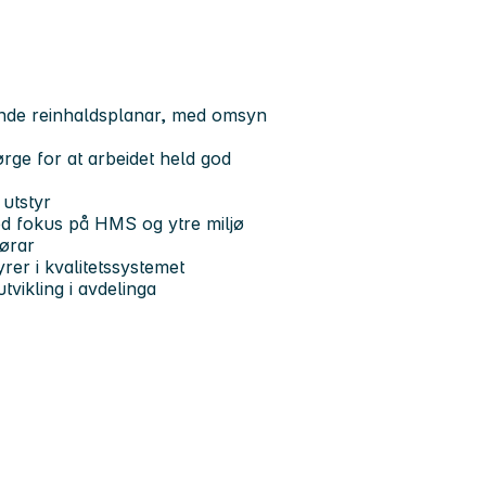
dande reinhaldsplanar, med omsyn
ørge for at arbeidet held god
utstyr
ed fokus på HMS og ytre miljø
ørar
rer i kvalitetssystemet
tvikling i avdelinga