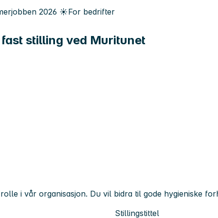
erjobben
2026
☀️
For bedrifter
ast stilling ved Muritunet
le i vår organisasjon. Du vil bidra til gode hygieniske forhold
Stillingstittel