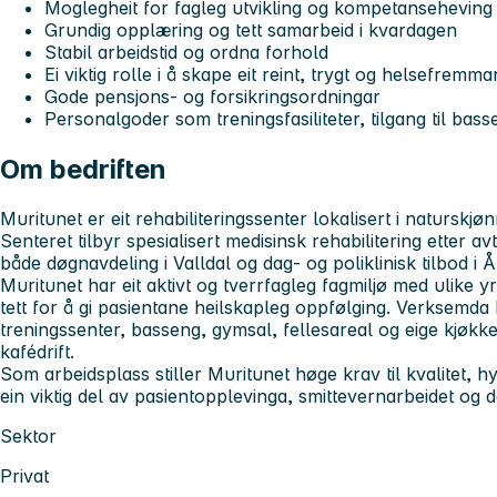
Moglegheit for fagleg utvikling og kompetanseheving
Grundig opplæring og tett samarbeid i kvardagen
Stabil arbeidstid og ordna forhold
Ei viktig rolle i å skape eit reint, trygt og helsefremma
Gode pensjons- og forsikringsordningar
Personalgoder som treningsfasiliteter, tilgang til bas
Om bedriften
Muritunet er eit rehabiliteringssenter lokalisert i natursk
Senteret tilbyr spesialisert medisinsk rehabilitering etter
både døgnavdeling i Valldal og dag- og poliklinisk tilbod i 
Muritunet har eit aktivt og tverrfagleg fagmiljø med ulike
tett for å gi pasientane heilskapleg oppfølging. Verksemda h
treningssenter, basseng, gymsal, fellesareal og eige kjøkke
kafédrift.
Som arbeidsplass stiller Muritunet høge krav til kvalitet, hy
ein viktig del av pasientopplevinga, smittevernarbeidet og de
Sektor
Privat