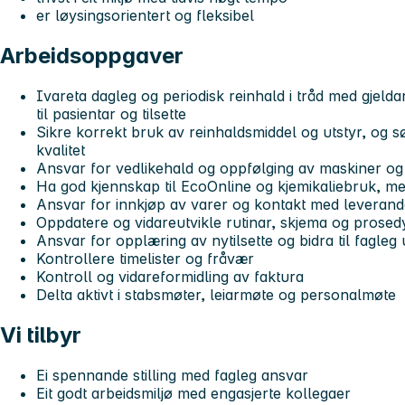
er løysingsorientert og fleksibel
Arbeidsoppgaver
Ivareta dagleg og periodisk reinhald i tråd med gjel
til pasientar og tilsette
Sikre korrekt bruk av reinhaldsmiddel og utstyr, og s
kvalitet
Ansvar for vedlikehald og oppfølging av maskiner og 
Ha god kjennskap til EcoOnline og kjemikaliebruk, m
Ansvar for innkjøp av varer og kontakt med leverand
Oppdatere og vidareutvikle rutinar, skjema og prosedy
Ansvar for opplæring av nytilsette og bidra til fagleg u
Kontrollere timelister og fråvær
Kontroll og vidareformidling av faktura
Delta aktivt i stabsmøter, leiarmøte og personalmøte
Vi tilbyr
Ei spennande stilling med fagleg ansvar
Eit godt arbeidsmiljø med engasjerte kollegaer