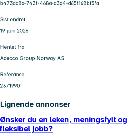
b473dc8a-743f-468a-a3a4-d65f168bf5fa
Sist endret
19. juni 2026
Hentet fra
Adecco Group Norway AS
Referanse
2371990
Lignende annonser
Ønsker du en leken, meningsfylt og
fleksibel jobb?