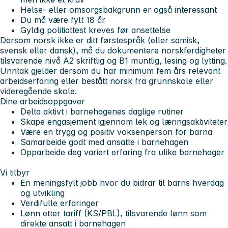
Helse- eller omsorgsbakgrunn er også interessant
Du må være fylt 18 år
Gyldig politiattest kreves før ansettelse
Dersom norsk ikke er ditt førstespråk (eller samisk,
svensk eller dansk), må du dokumentere norskferdigheter
tilsvarende nivå A2 skriftlig og B1 muntlig, lesing og lytting.
Unntak gjelder dersom du har minimum fem års relevant
arbeidserfaring eller bestått norsk fra grunnskole eller
videregående skole.
Dine arbeidsoppgaver
Delta aktivt i barnehagenes daglige rutiner
Skape engasjement igjennom lek og læringsaktiviteter
Være en trygg og positiv voksenperson for barna
Samarbeide godt med ansatte i barnehagen
Opparbeide deg variert erfaring fra ulike barnehager
Vi tilbyr
En meningsfylt jobb hvor du bidrar til barns hverdag
og utvikling
Verdifulle erfaringer
Lønn etter tariff (KS/PBL), tilsvarende lønn som
direkte ansatt i barnehagen