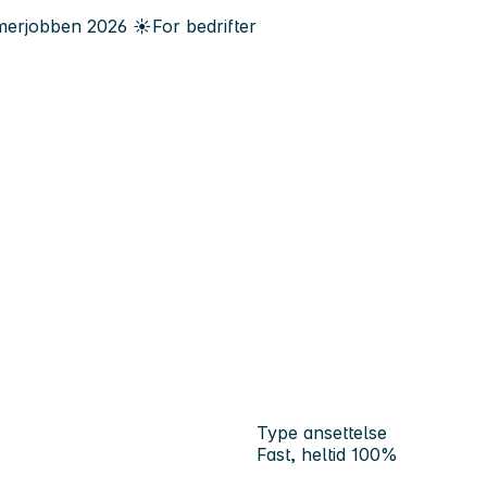
erjobben
2026
☀️
For bedrifter
Type ansettelse
Fast, heltid 100%