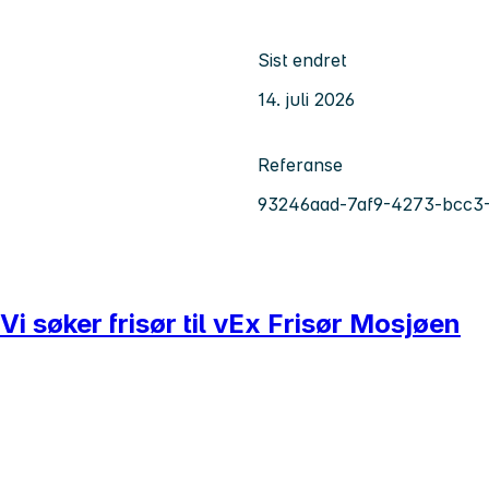
Sist endret
14. juli 2026
Referanse
93246aad-7af9-4273-bcc3-
i søker frisør til vEx Frisør Mosjøen