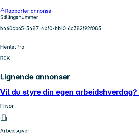
Rapporter annonse
Stillingsnummer
b460cb65-3487-4bf0-bb10-6c382f92f083
Hentet fra
REK
Lignende annonser
Vil du styre din egen arbeidshverdag? V
Frisør
Arbeidsgiver