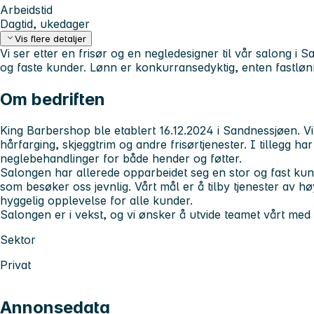
Arbeidstid
Dagtid, ukedager
Vis flere detaljer
Vi ser etter en frisør og en negledesigner til vår salong i Sa
og faste kunder. Lønn er konkurransedyktig, enten fastlønn
Om bedriften
King Barbershop ble etablert 16.12.2024 i Sandnessjøen. Vi
hårfarging, skjeggtrim og andre frisørtjenester. I tillegg ha
neglebehandlinger for både hender og føtter.
Salongen har allerede opparbeidet seg en stor og fast ku
som besøker oss jevnlig. Vårt mål er å tilby tjenester av hø
hyggelig opplevelse for alle kunder.
Salongen er i vekst, og vi ønsker å utvide teamet vårt med
Sektor
Privat
Annonsedata