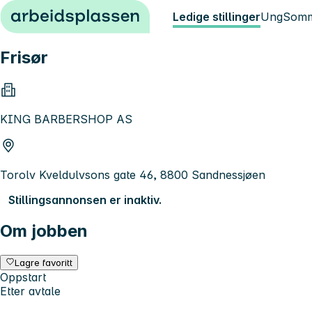
Hopp til innhold
Ledige stillinger
Ung
Somm
Frisør
KING BARBERSHOP AS
Torolv Kveldulvsons gate 46, 8800 Sandnessjøen
Stillingsannonsen er inaktiv.
Om jobben
Lagre favoritt
Oppstart
Etter avtale