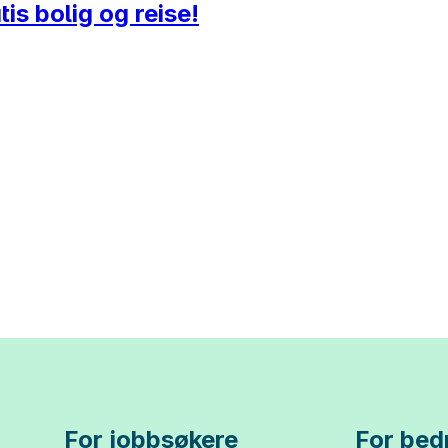
tis bolig og reise!
For jobbsøkere
For bedr