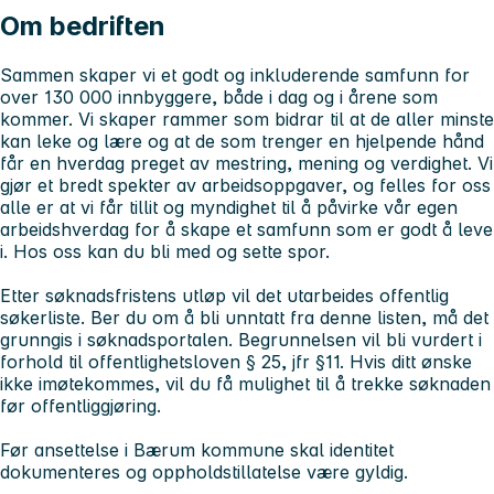
Om bedriften
Sammen skaper vi et godt og inkluderende samfunn for
over 130 000 innbyggere, både i dag og i årene som
kommer. Vi skaper rammer som bidrar til at de aller minste
kan leke og lære og at de som trenger en hjelpende hånd
får en hverdag preget av mestring, mening og verdighet. Vi
gjør et bredt spekter av arbeidsoppgaver, og felles for oss
alle er at vi får tillit og myndighet til å påvirke vår egen
arbeidshverdag for å skape et samfunn som er godt å leve
i.
Hos oss kan du bli med og sette spor.
Etter søknadsfristens utløp vil det utarbeides offentlig
søkerliste. Ber du om å bli unntatt fra denne listen, må det
grunngis i søknadsportalen. Begrunnelsen vil bli vurdert i
forhold til offentlighetsloven § 25, jfr §11. Hvis ditt ønske
ikke imøtekommes, vil du få mulighet til å trekke søknaden
før offentliggjøring.
Før ansettelse i Bærum kommune skal identitet
dokumenteres og oppholdstillatelse være gyldig.