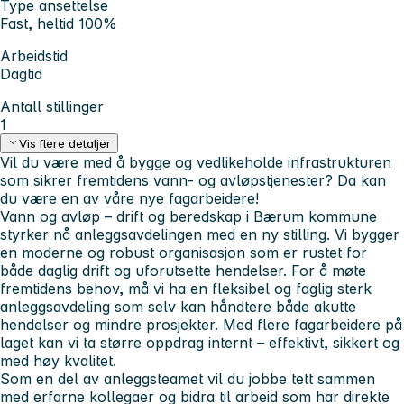
Type ansettelse
Fast, heltid 100%
Arbeidstid
Dagtid
Antall stillinger
1
Vis flere detaljer
Vil du være med å bygge og vedlikeholde infrastrukturen
som sikrer fremtidens vann- og avløpstjenester? Da kan
du være en av våre nye fagarbeidere!
Vann og avløp – drift og beredsk
ap i Bærum kommune
styrker nå anleggsavdelingen med en ny stilling. Vi bygger
en moderne og robust organisasjon som er rustet for
både daglig drift og uforutsette hendelser. For å møte
fremtidens behov, må vi ha en fleksibel og faglig sterk
anleggsavdeling som selv kan håndtere både akutte
hendelser og mindre prosjekter. Med flere fagarbeidere på
laget kan vi ta større oppdrag internt – effektivt, sikkert og
med høy kvalitet.
Som en del av anleggsteamet vil du jobbe tett sammen
med erfarne kollegaer og bidra til arbeid som har direkte