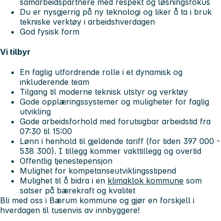
samarbeidspartnere med respekt og løsningsfokus
Du er nysgjerrig på ny teknologi og liker å ta i bruk
tekniske verktøy i arbeidshverdagen
God fysisk form
Vi tilbyr
En faglig utfordrende rolle i et dynamisk og
inkluderende team
Tilgang til moderne teknisk utstyr og verktøy
Gode opplæringssystemer og muligheter for faglig
utvikling
Gode arbeidsforhold med forutsigbar arbeidstid fra
07:30 til 15:00
Lønn i henhold til gjeldende tariff (for tiden 397 000 -
538 300). I tillegg kommer vakttillegg og overtid
Offentlig tjenestepensjon
Mulighet for kompetanseutviklingsstipend
Mulighet til å bidra i en
klimaklok kommune
som
satser på bærekraft og kvalitet
Bli med oss i Bærum kommune og gjør en forskjell i
hverdagen til tusenvis av innbyggere!