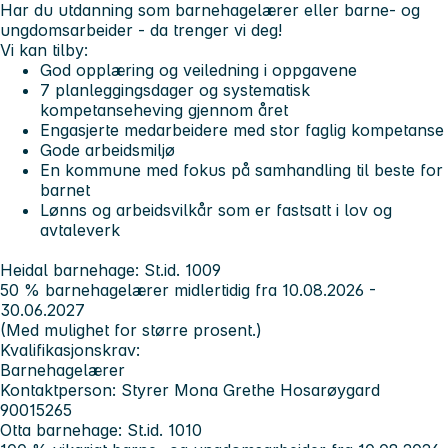
Har du utdanning som barnehagelærer eller barne- og
ungdomsarbeider - da trenger vi deg!
Vi kan tilby:
God opplæring og veiledning i oppgavene
7 planleggingsdager og systematisk
kompetanseheving gjennom året
Engasjerte medarbeidere med stor faglig kompetanse
Gode arbeidsmiljø
En kommune med fokus på samhandling til beste for
barnet
Lønns og arbeidsvilkår som er fastsatt i lov og
avtaleverk
Heidal barnehage:
St.id. 1009
50 % barnehagelærer midlertidig fra 10.08.2026 -
30.06.2027
(Med mulighet for større prosent.)
Kvalifikasjonskrav:
Barnehagelærer
Kontaktperson: Styrer Mona Grethe Hosarøygard
90015265
Otta barnehage:
St.id. 1010