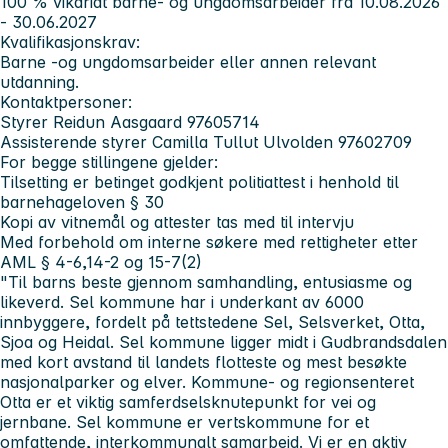
100 % vikariat barne- og ungdomsarbeider fra 10.08.2026
- 30.06.2027
Kvalifikasjonskrav:
Barne -og ungdomsarbeider eller annen relevant
utdanning.
Kontaktpersoner:
Styrer Reidun Aasgaard 97605714
Assisterende styrer Camilla Tullut Ulvolden 97602709
For begge stillingene gjelder:
Tilsetting er betinget godkjent politiattest i henhold til
barnehageloven § 30
Kopi av vitnemål og attester tas med til intervju
Med forbehold om interne søkere med rettigheter etter
AML § 4-6,14-2 og 15-7(2)
"Til barns beste gjennom samhandling, entusiasme og
likeverd.
Sel kommune har i underkant av 6000
innbyggere, fordelt på tettstedene Sel, Selsverket, Otta,
Sjoa og Heidal. Sel kommune ligger midt i Gudbrandsdalen
med kort avstand til landets flotteste og mest besøkte
nasjonalparker og elver. Kommune- og regionsenteret
Otta er et viktig samferdselsknutepunkt for vei og
jernbane. Sel kommune er vertskommune for et
omfattende, interkommunalt samarbeid. Vi er en aktiv