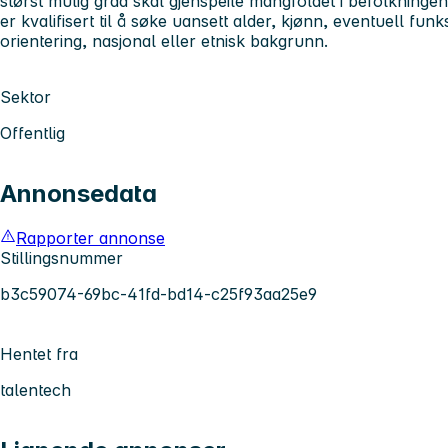
størst mulig grad skal gjenspeile mangfoldet i befolkninge
er kvalifisert til å søke uansett alder, kjønn, eventuell fu
orientering, nasjonal eller etnisk bakgrunn.
Sektor
Offentlig
Annonsedata
Rapporter annonse
Stillingsnummer
b3c59074-69bc-41fd-bd14-c25f93aa25e9
Hentet fra
talentech