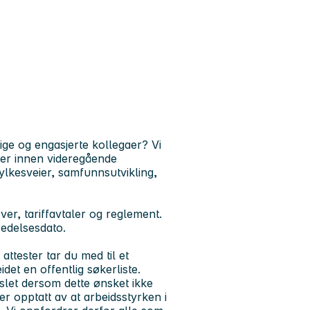
ge og engasjerte kollegaer? Vi
ver innen videregående
fylkesveier, samfunnsutvikling,
over, tariffavtaler og reglement.
redelsesdato.
ttester tar du med til et
idet en offentlig søkerliste.
rslet dersom dette ønsket ikke
 opptatt av at arbeidsstyrken i