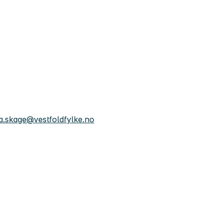
a.skage@vestfoldfylke.no