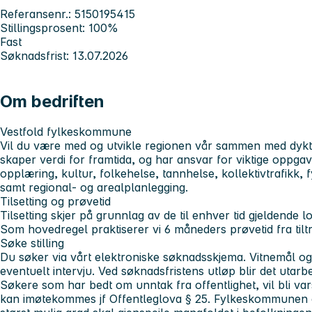
Referansenr.: 5150195415
Stillingsprosent: 100%
Fast
Søknadsfrist: 13.07.2026
Om bedriften
Vestfold fylkeskommune
Vil du være med og utvikle regionen vår sammen med dykti
skaper verdi for framtida, og har ansvar for viktige oppga
opplæring, kultur, folkehelse, tannhelse, kollektivtrafikk, 
samt regional- og arealplanlegging.
Tilsetting og prøvetid
Tilsetting skjer på grunnlag av de til enhver tid gjeldende l
Som hovedregel praktiserer vi 6 måneders prøvetid fra tilt
Søke stilling
Du søker via vårt elektroniske søknadsskjema. Vitnemål og a
eventuelt intervju. Ved søknadsfristens utløp blir det utarbe
Søkere som har bedt om unntak fra offentlighet, vil bli va
kan imøtekommes jf Offentleglova § 25. Fylkeskommunen er