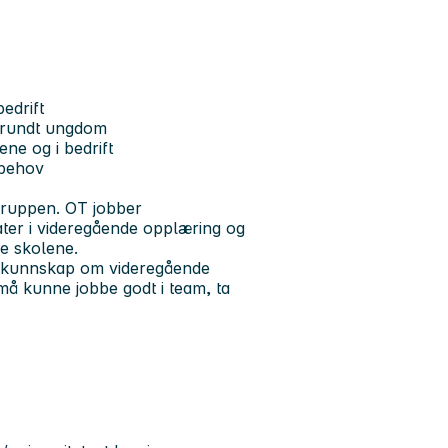
edrift
r rundt ungdom
ne og i bedrift
 behov
gruppen. OT jobber
ater i videregående opplæring og
de skolene.
od kunnskap om videregående
å kunne jobbe godt i team, ta