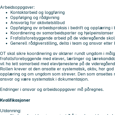
Arbeidsoppgaver
:
Kontaktarbeid og loggføring
Oppfølging og rådgivning
Ansvarlig for aktivitetstilbud
Oppfølging av arbeidspraksis i bedrift og opplæring i b
Koordinering av samarbeidsparter og hjelpeinstanse
Frafallsforebyggende arbeid på de videregående skole
Generell rådgiverstilling, delta i team og ansvar etter
OT skal sikre koordinering av aktører rundt ungdom i mål
frafallsforebyggende med elever, lærlinger og lærekandid
vil ha tett samarbeid med elevtjenestene på de videregåen
Rollen krever at den ansatte er systematisk, aktiv, har g
opplæring og om ungdom som strever. Den som ansettes m
ansvar og være systematisk i dokumentasjon.
Endringer i ansvar og arbeidsoppgaver må påregnes.
Kvalifikasjoner
Utdanning: