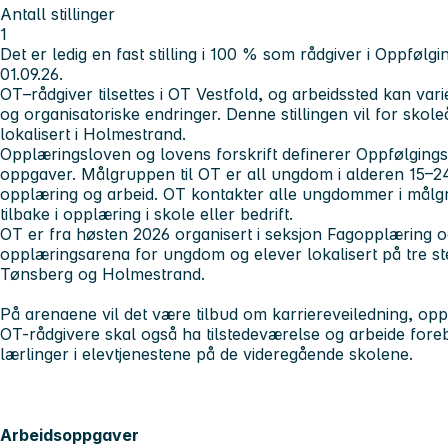
Antall stillinger
1
Det er ledig en fast stilling i 100 % som rådgiver i Oppfølgi
01.09.26.
OT–rådgiver tilsettes i OT Vestfold, og arbeidssted kan va
og organisatoriske endringer. Denne stillingen vil for skole
lokalisert i Holmestrand.
Opplæringsloven og lovens forskrift definerer Oppfølgings
oppgaver. Målgruppen til OT er all ungdom i alderen 15–2
opplæring og arbeid. OT kontakter alle ungdommer i målg
tilbake i opplæring i skole eller bedrift.
OT er fra høsten 2026 organisert i seksjon Fagopplæring og 
opplæringsarena for ungdom og elever lokalisert på tre ste
Tønsberg og Holmestrand.
På arenaene vil det være tilbud om karriereveiledning, opplæ
OT-rådgivere skal også ha tilstedeværelse og arbeide for
lærlinger i elevtjenestene på de videregående skolene.
Arbeidsoppgaver