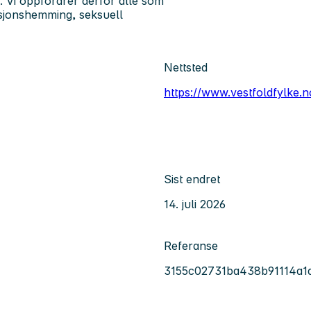
n. Vi oppfordrer derfor alle som
nksjonshemming, seksuell
Nettsted
https://www.vestfoldfylke.n
Sist endret
14. juli 2026
Referanse
3155c02731ba438b91114a1