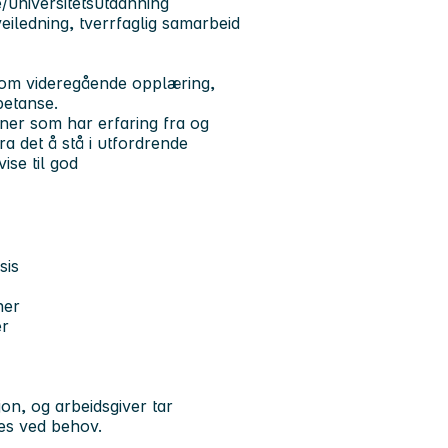
/universitetsutdanning
iledning, tverrfaglig samarbeid
om videregående opplæring,
petanse.
oner som har erfaring fra og
a det å stå i utfordrende
se til god
ksis
ner
er
on, og arbeidsgiver tar
es ved behov.