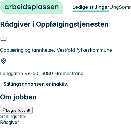
Hopp til innhold
Ledige stillinger
Ung
Somm
Rådgiver i Oppfølgingstjenesten
Opplæring og tannhelse, Vestfold fylkeskommune
Langgaten 48-50, 3080 Holmestrand
Stillingsannonsen er inaktiv.
Om jobben
Lagre favoritt
Stillingstittel
Rådgiver