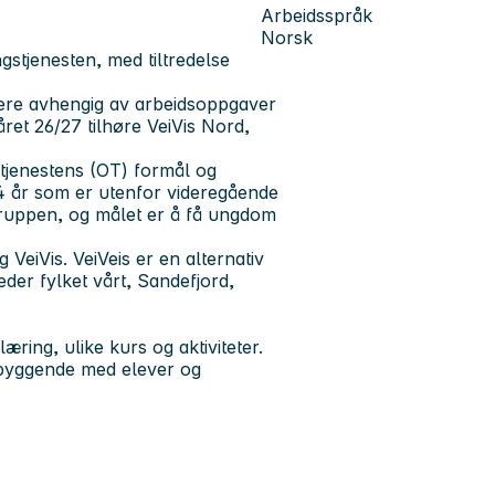
Arbeidsspråk
Norsk
ngstjenesten, med tiltredelse
riere avhengig av arbeidsoppgaver
året 26/27 tilhøre VeiVis Nord,
tjenestens (OT) formål og
4 år som er utenfor videregående
ruppen, og målet er å få ungdom
VeiVis. VeiVeis er en alternativ
der fylket vårt, Sandefjord,
ring, ulike kurs og aktiviteter.
ebyggende med elever og