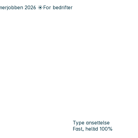
erjobben
2026
☀️
For bedrifter
Type ansettelse
Fast, heltid 100%