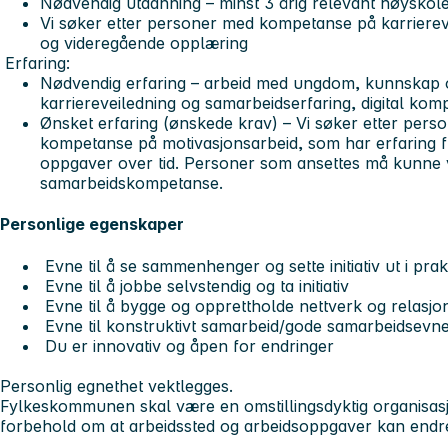
Nødvendig utdanning – minst 3 årig relevant høyskole
Vi søker etter personer med kompetanse på karriereve
og videregående opplæring
Erfaring:
Nødvendig erfaring – arbeid med ungdom, kunnskap 
karriereveiledning og samarbeidserfaring, digital kom
Ønsket erfaring (ønskede krav) – Vi søker etter pers
kompetanse på motivasjonsarbeid, som har erfaring fr
oppgaver over tid. Personer som ansettes må kunne vi
samarbeidskompetanse.
Personlige egenskaper
Evne til å se sammenhenger og sette initiativ ut i pra
Evne til å jobbe selvstendig og ta initiativ
Evne til å bygge og opprettholde nettverk og relasjo
Evne til konstruktivt samarbeid/gode samarbeidsevn
Du er innovativ og åpen for endringer
Personlig egnethet vektlegges.
Fylkeskommunen skal være en omstillingsdyktig organisasj
forbehold om at arbeidssted og arbeidsoppgaver kan endr