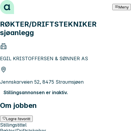
Hopp til innhold
Meny
RØKTER/DRIFTSTEKNIKER
sjøanlegg
EGIL KRISTOFFERSEN & SØNNER AS
Jennskarveien 52, 8475 Straumsjøen
Stillingsannonsen er inaktiv.
Om jobben
Lagre favoritt
Stillingstittel
Røkter/Driftstekniker