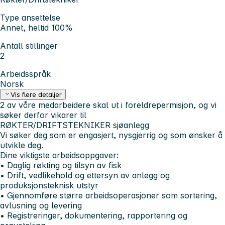
Type ansettelse
Annet, heltid 100%
Antall stillinger
2
Arbeidsspråk
Norsk
Vis flere detaljer
2 av våre medarbeidere skal ut i foreldrepermisjon, og vi
søker derfor vikarer til
RØKTER/DRIFTSTEKNIKER
sjøanlegg
Vi
søker
deg
som
er
engasjert,
nysgjerrig
og
som
ønsker
å
utvikle
deg.
Dine viktigste arbeidsoppgaver:
• Daglig røkting og tilsyn av fisk
• Drift, vedlikehold og ettersyn av anlegg og
produksjonsteknisk utstyr
• Gjennomføre større arbeidsoperasjoner som sortering,
avlusning og levering
• Registreringer, dokumentering, rapportering og