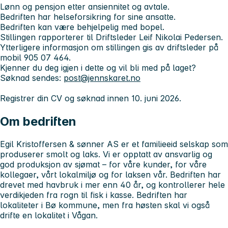
Lønn og pensjon etter ansiennitet og avtale.
Bedriften har helseforsikring for sine ansatte.
Bedriften kan være behjelpelig med bopel.
Stillingen rapporterer til Driftsleder Leif Nikolai Pedersen.
Ytterligere informasjon om stillingen gis av driftsleder på
mobil 905 07 464.
Kjenner du deg igjen i dette og vil bli med på laget?
Søknad sendes:
post@jennskaret.no
Registrer din CV og søknad innen
10. juni 2026.
Om bedriften
Egil Kristoffersen & sønner AS er et familieeid selskap som
produserer smolt og laks. Vi er opptatt av ansvarlig og
god produksjon av sjømat – for våre kunder, for våre
kollegaer, vårt lokalmiljø og for laksen vår. Bedriften har
drevet med havbruk i mer enn 40 år, og kontrollerer hele
verdikjeden fra rogn til fisk i kasse. Bedriften har
lokaliteter i Bø kommune, men fra høsten skal vi også
drifte en lokalitet i Vågan.