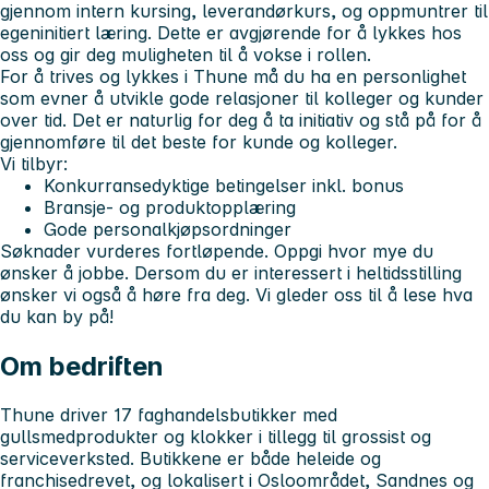
gjennom intern kursing, leverandørkurs, og oppmuntrer til
egeninitiert læring. Dette er avgjørende for å lykkes hos
oss og gir deg muligheten til å vokse i rollen.
For å trives og lykkes i Thune må du ha en personlighet
som evner å utvikle gode relasjoner til kolleger og kunder
over tid. Det er naturlig for deg å ta initiativ og stå på for å
gjennomføre til det beste for kunde og kolleger.
Vi tilbyr:
Konkurransedyktige betingelser inkl. bonus
Bransje- og produktopplæring
Gode personalkjøpsordninger
Søknader vurderes fortløpende. Oppgi hvor mye du
ønsker å jobbe. Dersom du er interessert i heltidsstilling
ønsker vi også å høre fra deg. Vi gleder oss til å lese hva
du kan by på!
Om bedriften
Thune driver 17 faghandelsbutikker med
gullsmedprodukter og klokker i tillegg til grossist og
serviceverksted. Butikkene er både heleide og
franchisedrevet, og lokalisert i Osloområdet, Sandnes og