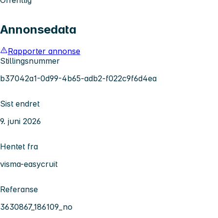
Annonsedata
Rapporter annonse
Stillingsnummer
b37042a1-0d99-4b65-adb2-f022c9f6d4ea
Sist endret
9. juni 2026
Hentet fra
visma-easycruit
Referanse
3630867_186109_no