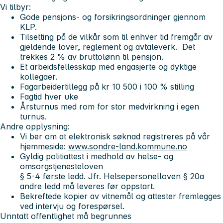
Vi tilbyr:
Gode pensjons- og forsikringsordninger gjennom
KLP.
Tilsetting på de vilkår som til enhver tid fremgår av
gjeldende lover, reglement og avtaleverk. Det
trekkes 2 % av bruttolønn til pensjon.
Et arbeidsfellesskap med engasjerte og dyktige
kollegaer.
Fagarbeidertillegg på kr 10 500 i 100 % stilling
Fagtid hver uke
Årsturnus med rom for stor medvirkning i egen
turnus.
Andre opplysning:
Vi ber om at elektronisk søknad registreres på vår
hjemmeside:
www.sondre-land.kommune.no
Gyldig politiattest i medhold av helse- og
omsorgstjenesteloven
§ 5-4 første ledd. Jfr. Helsepersonelloven § 20a
andre ledd må leveres før oppstart.
Bekreftede kopier av vitnemål og attester fremlegges
ved intervju og forespørsel.
Unntatt offentlighet må begrunnes