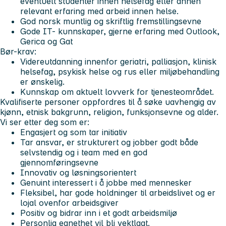
eventuelt studenter innen helsefag eller annen
relevant erfaring med arbeid innen helse.
God norsk muntlig og skriftlig fremstillingsevne
Gode IT- kunnskaper, gjerne erfaring med Outlook,
Gerica og Gat
Bør-krav:
Videreutdanning innenfor geriatri, palliasjon, klinisk
helsefag, psykisk helse og rus eller miljøbehandling
er ønskelig.
Kunnskap om aktuelt lovverk for tjenesteområdet.
Kvalifiserte personer oppfordres til å søke uavhengig av
kjønn, etnisk bakgrunn, religion, funksjonsevne og alder.
Vi ser etter deg som er:
Engasjert og som tar initiativ
Tar ansvar, er strukturert og jobber godt både
selvstendig og i team med en god
gjennomføringsevne
Innovativ og løsningsorientert
Genuint interessert i å jobbe med mennesker
Fleksibel, har gode holdninger til arbeidslivet og er
lojal ovenfor arbeidsgiver
Positiv og bidrar inn i et godt arbeidsmiljø
Personlig egnethet vil bli vektlagt.