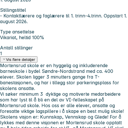
Stillingstittel
- Kontaktlærere og faglærere til 1. trinn-4.trinn. Oppstart 1.
august 2026.
Type ansettelse
Vikariat, heltid 100%
Antall stillinger
1
Vis flere detaljer
Mortensrud skole er en hyggelig og inkluderende
barneskole i bydel Søndre-Nordstrand med ca. 400
elever. Skolen ligger 3 minutters gange fra T-
banestasjonen, og har i tillegg stor parkeringsplass for
skolens ansatte.
Vi søker minimum 3 dyktige og motiverte medarbeidere
som har lyst til å bli en del av VI-felleskapet på
Mortensrud skole. Hos oss er alle elever, ansatte og
foresatte viktige lagspillere i å skape en best mulig skole!
Skolens visjon er: Kunnskap, Vennskap og Glede! For å
lykkes med denne visjonen er Mortensrud skole opptatt