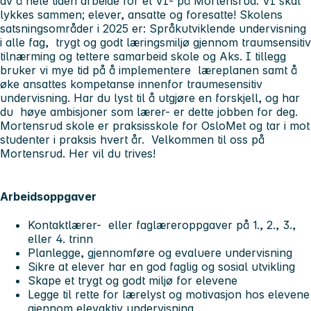
av å hele tiden arbeide for et VI- på Mortensrud. VI skal
lykkes sammen; elever, ansatte og foresatte! Skolens
satsningsområder i 2025 er: Språkutviklende undervisning
i alle fag, trygt og godt læringsmiljø gjennom traumsensitiv
tilnærming og tettere samarbeid skole og Aks. I tillegg
bruker vi mye tid på å implementere læreplanen samt å
øke ansattes kompetanse innenfor traumesensitiv
undervisning. Har du lyst til å utgjøre en forskjell, og har
du høye ambisjoner som lærer- er dette jobben for deg.
Mortensrud skole er praksisskole for OsloMet og tar i mot
studenter i praksis hvert år. Velkommen til oss på
Mortensrud. Her vil du trives!
Arbeidsoppgaver
Kontaktlærer- eller faglæreroppgaver på 1., 2., 3.,
eller 4. trinn
Planlegge, gjennomføre og evaluere undervisning
Sikre at elever har en god faglig og sosial utvikling
Skape et trygt og godt miljø for elevene
Legge til rette for lærelyst og motivasjon hos elevene
gjennom elevaktiv undervisning