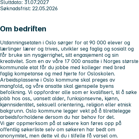
Sluttdato: 31.07.2027
Søknadsfrist: 22.05.2026
Om bedriften
Utdanningsetaten i Oslo sørger for at 90 000 elever og
lærlinger lærer og trives, utvikler seg faglig og sosialt og
får bruke sin nysgjerrighet, sitt engasjement og sin
kreativitet. Som en av våre 17 000 ansatte i Norges største
kommunale etat får du jobbe med kolleger med bred
faglig kompetanse og med hjerte for Osloskolen.
Arbeidsplassene i Oslo kommune skal preges av
mangfold, og våre ansatte skal gjenspeile byens
befolkning. Vi oppfordrer alle som er kvalifisert, til å søke
jobb hos oss, uansett alder, funksjonsevne, kjønn,
kjønnsidentitet, seksuell orientering, religion eller etnisk
bakgrunn. Oslo kommune legger vekt på å tilrettelegge
arbeidsforholdene dersom du har behov for det.
Vi gjør oppmerksom på at søkere kan føres opp på
offentlig søkerliste selv om søkeren har bedt om
anonymitet, men dette vil du i tilfelle få varsel om.