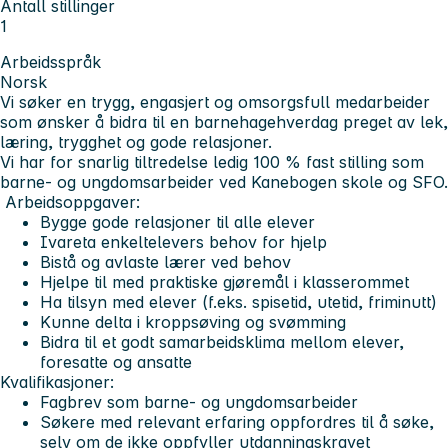
Antall stillinger
1
Arbeidsspråk
Norsk
Vi søker en trygg, engasjert og omsorgsfull medarbeider
som ønsker å bidra til en barnehagehverdag preget av lek,
læring, trygghet og gode relasjoner.
Vi har for snarlig tiltredelse ledig 100 % fast stilling som
barne- og ungdomsarbeider ved Kanebogen skole og SFO.
Arbeidsoppgaver:
Bygge gode relasjoner til alle elever
Ivareta enkeltelevers behov for hjelp
Bistå og avlaste lærer ved behov
Hjelpe til med praktiske gjøremål i klasserommet
Ha tilsyn med elever (f.eks. spisetid, utetid, friminutt)
Kunne delta i kroppsøving og svømming
Bidra til et godt samarbeidsklima mellom elever,
foresatte og ansatte
Kvalifikasjoner:
Fagbrev som barne- og ungdomsarbeider
Søkere med relevant erfaring oppfordres til å søke,
selv om de ikke oppfyller utdanningskravet