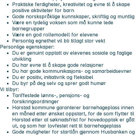
Praktiske ferdigheter, kreativitet og evne til å skape
positive aktiviteter for barn
Gode norskspråklige kunnskaper, skriftlig og muntlig
Være en tydelig voksen som må kunne lede
barnegrupper
Være en god rollemodell for elevene
Personlig egnethet vil bli tillagt stor vekt
Personlige egenskaper:
Du er genuint opptatt av elevenes sosiale og faglige
utvikling
Du har evne til å skape gode relasjoner
Du har gode kommunikasjons- og samarbeidsevner
Du er positiv, initiativrik og fleksibel
Du byr på deg selv og sprer godt humør
Vi tilbyr:
Tariffestede lønns-, pensjons- og
forsikringsordninger
Harstad kommune garanterer barnehageplass innen
en måned etter ønsket oppstart, for de som flytter til
Harstad etter at søknadsfrist for hovedopptak er gått
ut, og som har lovfestet rett til barnehageplass
Gode muligheter for startlån gjennom Husbanken og