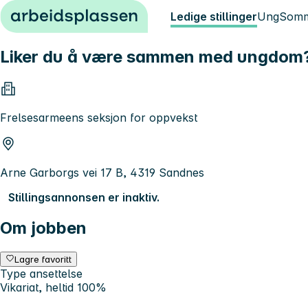
Hopp til innhold
Ledige stillinger
Ung
Somm
Liker du å være sammen med ungdom
Frelsesarmeens seksjon for oppvekst
Arne Garborgs vei 17 B, 4319 Sandnes
Stillingsannonsen er inaktiv.
Om jobben
Lagre favoritt
Type ansettelse
Vikariat, heltid 100%