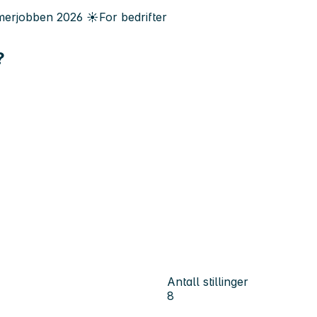
erjobben
2026
☀️
For bedrifter
?
Antall stillinger
8