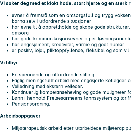
Vi søker deg med et klokt hode, stort hjerte og en sterk 
evner å fremstå som en omsorgsfull og trygg voksenp
barna selv i utfordrende situasjoner
har evne til å opprettholde og skape gode strukturer,
omsorg
har gode kommunikasjonsevner og er løsningsoriente
har engasjement, kreativitet, varme og godt humør
er positiv, lojal, pliktoppfyllende, fleksibel og som vil 
Vi tilbyr
En spennende og utfordrende stilling.
Faglig meningsfullt arbeid med engasjerte kollegaer o
Veiledning med ekstern veileder.
Kontinuerlig kompetanseheving og gode muligheter for 
Lønn i henhold Frelsesarmeens lønnssystem og tariff
Pensjonsordning.
Arbeidsoppgaver
Miljøterapeutisk arbeid etter utarbeidede miljøterapi