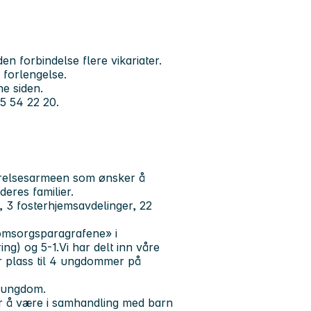
den forbindelse flere vikariater.
 forlengelse.
e siden.
5 54 22 20.
Frelsesarmeen som ønsker å
deres familier.
 3 fosterhjemsavdelinger, 22
«omsorgsparagrafene» i
ng) og 5-1.Vi har delt inn våre
 plass til 4 ungdommer på
g ungdom.
der å være i samhandling med barn