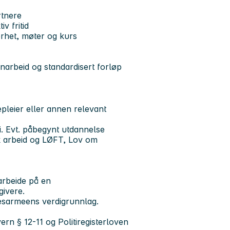
rtnere
v fritid
kerhet, møter og kurs
anarbeid og standardisert forløp
leier eller annen relevant
ri. Evt. påbegynt utdannelse
k arbeid og LØFT, Lov om
 arbeide på en
givere.
esarmeens verdigrunnlag.
vern § 12-11 og Politiregisterloven