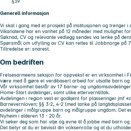
§39
Generell informasjon
Vi skal i gang med et prosjekt på institusjonen og trenger i 
Vikariatene har en varihet på 12 måneder med mulighet for
Søknad, CV og relevante vedlegg sendes via lenke på denn
Spørsmål om utfylling av CV kan rettes til Jobbnorge på 7
Tiltredelse er: snarest.
Om bedriften
Frelsesarmeens seksjon for oppvekst er en virksomhet i 
være med å gjøre et verdibasert arbeid for utsatte barn og 
Vår virksomhet består av 17 barne- og ungdomsavdelinger,
Home-Start avdelinger, samt ulike etterverntiltak.
Avdelingen i region vest er godkjent for plasseringer jmf 
Barnevernloven; §§ 3-2, 4-2 (med tanke på langtidsplasseri
avdelinger i målgruppe barn og målgruppe ungdom. Det er
Nyheim i alderen 13 - 20 år.
Vi søker deg som har vilje og evne til å jobbe med barn o
Det betyr at du er bevisst din voksenrolle og at du uthol