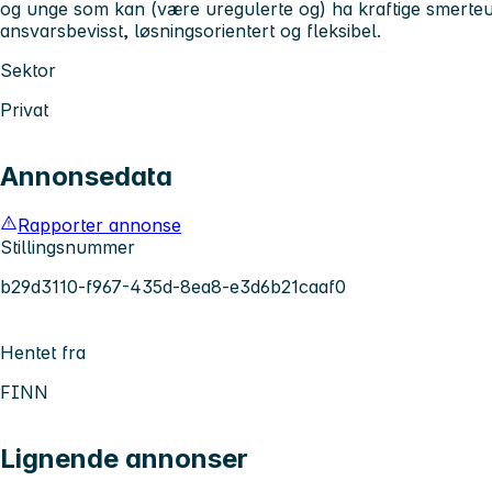
og unge som kan (være uregulerte og) ha kraftige smerteu
ansvarsbevisst, løsningsorientert og fleksibel.
Sektor
Privat
Annonsedata
Rapporter annonse
Stillingsnummer
b29d3110-f967-435d-8ea8-e3d6b21caaf0
Hentet fra
FINN
Lignende annonser