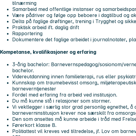
tilnærming
Samarbeid med offentlige instanser og samarbeidspa
Være pådriver og følge opp beboere i dagtilbud og akti
Delta på faglige drøftinger, trening i Trygghet og sik
Praktisk arbeid ift. daglig drift
Rapportering
Dokumentere det faglige arbeidet i journalnotater, pl
Kompetanse, kvalifikasjoner og erfaring
3-årig bachelor: Barnevernspedagog/sosionom/vernep
bachelor.
Videreutdanning innen familieterapi, rus eller psykiat
Kunnskap om traumebevisst omsorg, miljøterapeutis
barneverntjenester
Fordel med erfaring fra arbeid ved institusjon.
Du må kunne stå i relasjoner som stormer.
Vi vektlegger i særlig stor grad personlig egnethet, å
barneverninstitusjon krever noe særskilt fra omsorgs
Den som ansettes må kunne arbeide i tråd med Frels
Førerkort klasse B.
Politiattest vil kreves ved tiltredelse, jf. Lov om barne