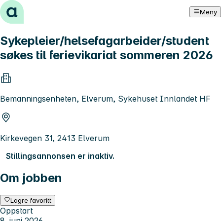
Hopp til innhold
Meny
Sykepleier/helsefagarbeider/student
søkes til ferievikariat sommeren 2026
Bemanningsenheten, Elverum, Sykehuset Innlandet HF
Kirkevegen 31, 2413 Elverum
Stillingsannonsen er inaktiv.
Om jobben
Lagre favoritt
Oppstart
8. juni 2026