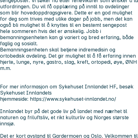
sengeposter. Vi søker nå etter ferievikarer som ønsker å ta
utfordringen. Du vil få opplæring på inntil to avdelinger
som blir hovedoppdragsgivere. Dette er en god mulighet
for deg som trives med ulike dager på jobb, men det kan
også bli mulighet til å knyttes til en bestemt sengepost
hele sommeren hvis det er ønskelig. Jobb i
bemanningsenheten kan gi variert og bred erfaring, både
faglig og sosialt.
Bemanningsenheten skal betjene indremedisin og
ortobedisk avdeling. Det gir mulighet til å få erfaring innen
hjerte, lunge, nyre, gastro, slag, kreft, ortopedi, øye, ØNH
m.m.
For mer informasjon om Sykehuset Innlandet HF, besøk
Sykehuset Innlandets
hjemmeside: https://www.sykehuset-innlandet.no/
Innlandet byr på det gode liv på landet med nærhet til
naturen og friluftsliv, et rikt kulturliv og Norges største
innsjø.
Det er kort avstand til Gardermoen og Oslo. Velkommen til