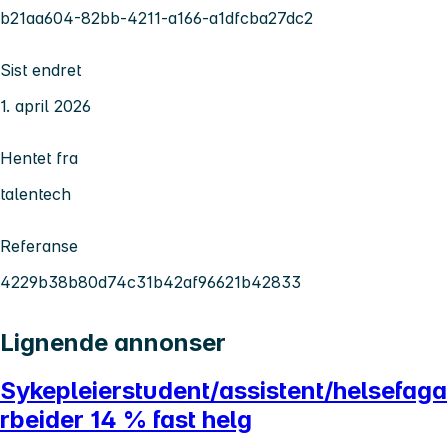
b21aa604-82bb-4211-a166-a1dfcba27dc2
Sist endret
1. april 2026
Hentet fra
talentech
Referanse
4229b38b80d74c31b42af96621b42833
Lignende annonser
Sykepleierstudent/assistent/helsefaga
rbeider 14 % fast helg