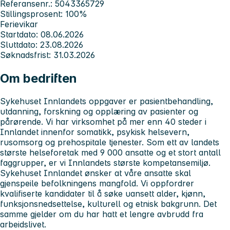
Referansenr.: 5043365729
Stillingsprosent: 100%
Ferievikar
Startdato: 08.06.2026
Sluttdato: 23.08.2026
Søknadsfrist: 31.03.2026
Om bedriften
Sykehuset Innlandets
oppgaver er pasientbehandling,
utdanning, forskning og opplæring av pasienter og
pårørende. Vi har virksomhet på mer enn 40 steder i
Innlandet innenfor somatikk, psykisk helsevern,
rusomsorg og prehospitale tjenester. Som ett av landets
største helseforetak med 9 000 ansatte og et stort antall
faggrupper, er vi Innlandets største kompetansemiljø.
Sykehuset Innlandet
ønsker at våre ansatte skal
gjenspeile befolkningens mangfold. Vi oppfordrer
kvalifiserte kandidater til å søke uansett alder, kjønn,
funksjonsnedsettelse, kulturell og etnisk bakgrunn. Det
samme gjelder om du har hatt et lengre avbrudd fra
arbeidslivet.