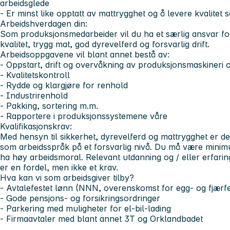
arbeidsglede
- Er minst like opptatt av mattrygghet og å levere kvalitet s
Arbeidshverdagen din:
Som produksjonsmedarbeider vil du ha et særlig ansvar for
kvalitet, trygg mat, god dyrevelferd og forsvarlig drift.
Arbeidsoppgavene vil blant annet bestå av:
- Oppstart, drift og overvåkning av produksjonsmaskineri o
- Kvalitetskontroll
- Rydde og klargjøre for renhold
- Industrirenhold
- Pakking, sortering m.m.
- Rapportere i produksjonssystemene våre
Kvalifikasjonskrav:
Med hensyn til sikkerhet, dyrevelferd og mattrygghet er d
som arbeidsspråk på et forsvarlig nivå. Du må være minimum
ha høy arbeidsmoral. Relevant utdanning og / eller erfari
er en fordel, men ikke et krav.
Hva kan vi som arbeidsgiver tilby?
- Avtalefestet lønn (NNN, overenskomst for egg- og fjærfek
- Gode pensjons- og forsikringsordringer
- Parkering med muligheter for el-bil-lading
- Firmaavtaler med blant annet 3T og Orklandbadet