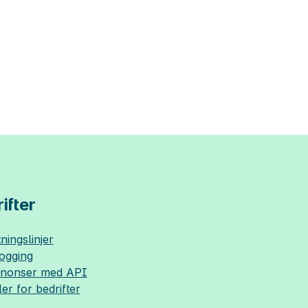
ifter
ningslinjer
logging
nnonser med API
ler for bedrifter