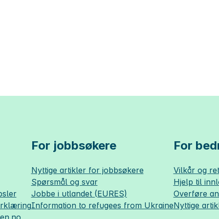
For jobbsøkere
For bedr
Nyttige artikler for jobbsøkere
Vilkår og ret
Spørsmål og svar
Hjelp til inn
sler
Jobbe i utlandet (EURES)
Overføre a
erklæring
Information to refugees from Ukraine
Nyttige artik
sen.no