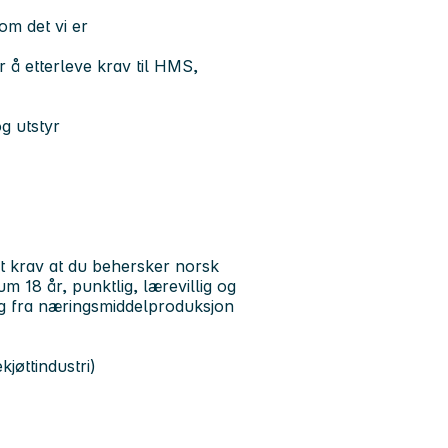
om det vi er
 å etterleve krav til HMS,
g utstyr
et krav at du behersker norsk
 18 år, punktlig, lærevillig og
ng fra næringsmiddelproduksjon
jøttindustri)