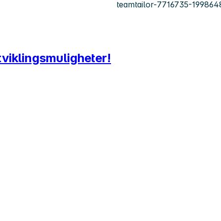
teamtailor-7716735-199864
tviklingsmuligheter!