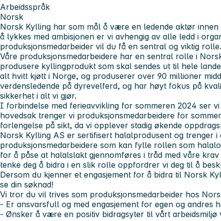
Arbeidsspråk
Norsk
Norsk Kylling har som mål å være en ledende aktør innen
å lykkes med ambisjonen er vi avhengig av alle ledd i org
produksjonsmedarbeider vil du få en sentral og viktig rolle
Våre produksjonsmedarbeidere har en sentral rolle i Norsk
produsere kyllingprodukt som skal sendes ut til hele land
alt hvitt kjøtt i Norge, og produserer over 90 millioner midd
verdensledende på dyrevelferd, og har høyt fokus på kvalit
sikkerhet i alt vi gjør.
I forbindelse med ferieavvikling for sommeren 2024 ser vi et
hovedsak trenger vi produksjonsmedarbeidere for sommer
forlengelse på sikt, da vi opplever stadig økende oppdrag
Norsk Kylling AS er sertifisert halalprodusent og trenger i
produksjonsmedarbeidere som kan fylle rollen som halalop
for å påse at halalslakt gjennomføres i tråd med våre krav
tenke deg å bidra i en slik rolle oppfordrer vi deg til å besk
Dersom du kjenner et engasjement for å bidra til Norsk Kyll
se din søknad!
Vi tror du vil trives som produksjonsmedarbeider hos Nors
- Er ansvarsfull og med engasjement for egen og andres he
- Ønsker å være en positiv bidragsyter til vårt arbeidsmiljø