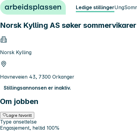
Hopp til innhold
Ledige stillinger
Ung
Somm
Norsk Kylling AS søker sommervikarer
Norsk Kylling
Havneveien 43, 7300 Orkanger
Stillingsannonsen er inaktiv.
Om jobben
Lagre favoritt
Type ansettelse
Engasjement, heltid 100%