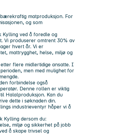
 bærekraftig matproduksjon. For
anisasjonen, og som
.
 Kylling ved å foredle og
et. Vi produserer omtrent 30% av
ager hvert år. Vi er
et, mattrygghet, helse, miljø og
ter flere midlertidige ansatte. I
perioden, men med mulighet for
smengde.
 den forbindelse også
eratør. Denne rollen er viktig
 til Halalproduksjon. Kan du
rive dette i søknaden din.
ings industrieventyr håper vi å
k Kylling dersom du:
lse, miljø og sikkerhet på jobb
 ved å skape trivsel og