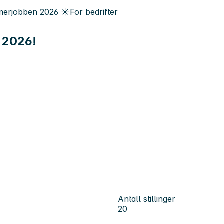
erjobben
2026
☀️
For bedrifter
 2026!
Antall stillinger
20