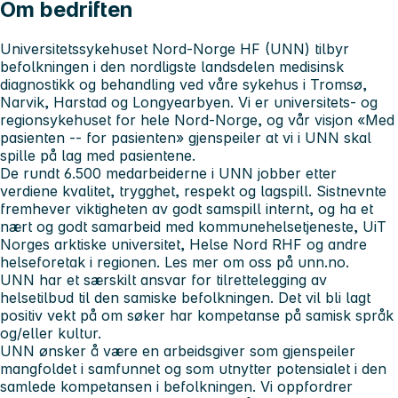
Om bedriften
Universitetssykehuset Nord-Norge HF (UNN) tilbyr
befolkningen i den nordligste landsdelen medisinsk
diagnostikk og behandling ved våre sykehus i Tromsø,
Narvik, Harstad og Longyearbyen.
Vi er universitets- og
regionsykehuset for hele Nord-Norge, og
v
år visjon «Med
pasienten -- for pasienten» gjenspeiler at vi i UNN skal
spille på lag med pasientene.
De rundt 6.500 medarbeiderne i UNN jobber etter
verdiene
kvalitet, trygghet, respekt og lagspill. Sistnevnte
fremhever viktigheten av godt samspill internt, og ha et
nært og godt samarbeid
med kommunehelsetjeneste, UiT
Norges arktiske universitet, Helse Nord RHF og andre
helseforetak i regionen. Les mer om oss på unn.no.
UNN har et særskilt ansvar for tilrettelegging av
helsetilbud til den samiske befolkningen. Det vil bli lagt
positiv vekt på om søker har kompetanse på samisk språk
og/eller kultur.
UNN ønsker å være en arbeidsgiver som gjenspeiler
mangfoldet i samfunnet og som utnytter potensialet i den
samlede kompetansen i befolkningen. Vi oppfordrer