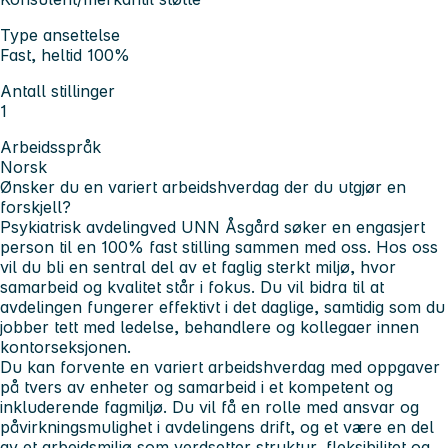
Type ansettelse
Fast, heltid 100%
Antall stillinger
1
Arbeidsspråk
Norsk
Ønsker du en variert arbeidshverdag der du utgjør en
forskjell?
Psykiatrisk avdeling
ved UNN Åsgård søker en engasjert
person til en 100% fast stilling sammen med oss. Hos oss
vil du bli en sentral del av et faglig sterkt miljø, hvor
samarbeid og kvalitet står i fokus. Du vil bidra til at
avdelingen fungerer effektivt i det daglige, samtidig som du
jobber tett med ledelse, behandlere og kollegaer innen
kontorseksjonen.
Du kan forvente en variert arbeidshverdag med oppgaver
på tvers av enheter og samarbeid i et kompetent og
inkluderende fagmiljø. Du vil få en rolle med ansvar og
påvirkningsmulighet i avdelingens drift, og et være en del
av et arbeidsmiljø som verdsetter struktur, fleksibilitet og