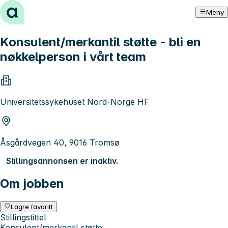
Hopp til innhold
Meny
Konsulent/merkantil støtte - bli en
nøkkelperson i vårt team
Universitetssykehuset Nord-Norge HF
Åsgårdvegen 40, 9016 Tromsø
Stillingsannonsen er inaktiv.
Om jobben
Lagre favoritt
Stillingstittel
Konsulent/merkantil støtte