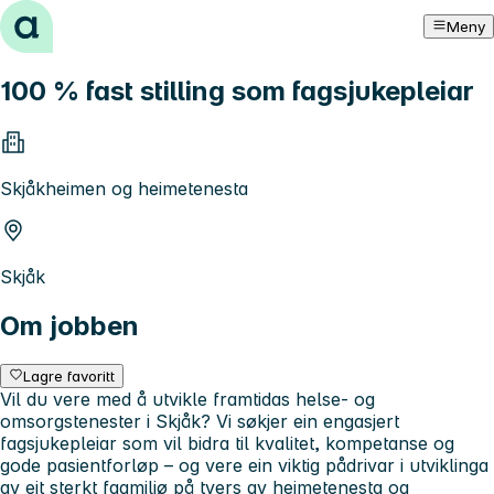
Hopp til innhold
Meny
100 % fast stilling som fagsjukepleiar
Skjåkheimen og heimetenesta
Skjåk
Om jobben
Lagre favoritt
Vil du vere med å utvikle framtidas helse- og
omsorgstenester i Skjåk? Vi søkjer ein engasjert
fagsjukepleiar som vil bidra til kvalitet, kompetanse og
gode pasientforløp – og vere ein viktig pådrivar i utviklinga
av eit sterkt fagmiljø på tvers av heimetenesta og