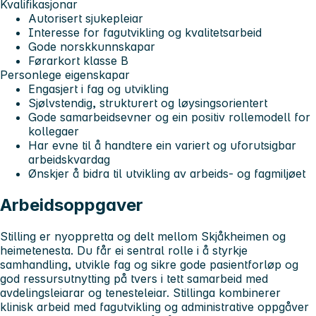
Kvalifikasjonar
Autorisert sjukepleiar
Interesse for fagutvikling og kvalitetsarbeid
Gode norskkunnskapar
Førarkort klasse B
Personlege eigenskapar
Engasjert i fag og utvikling
Sjølvstendig, strukturert og løysingsorientert
Gode samarbeidsevner og ein positiv rollemodell for
kollegaer
Har evne til å handtere ein variert og uforutsigbar
arbeidskvardag
Ønskjer å bidra til utvikling av arbeids- og fagmiljøet
Arbeidsoppgaver
Stilling er nyoppretta og delt mellom Skjåkheimen og
heimetenesta. Du får ei sentral rolle i å styrkje
samhandling, utvikle fag og sikre gode pasientforløp og
god ressursutnytting på tvers i tett samarbeid med
avdelingsleiarar og tenesteleiar. Stillinga kombinerer
klinisk arbeid med fagutvikling og administrative oppgåver