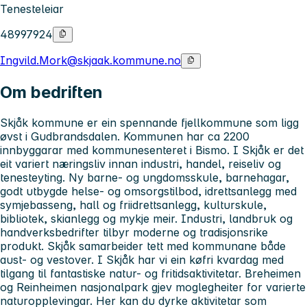
Tenesteleiar
48997924
Ingvild.Mork@skjaak.kommune.no
Om bedriften
Skjåk kommune er ein spennande fjellkommune som ligg
øvst i Gudbrandsdalen. Kommunen har ca 2200
innbyggarar med kommunesenteret i Bismo. I Skjåk er det
eit variert næringsliv innan industri, handel, reiseliv og
tenesteyting. Ny barne- og ungdomsskule, barnehagar,
godt utbygde helse- og omsorgstilbod, idrettsanlegg med
symjebasseng, hall og friidrettsanlegg, kulturskule,
bibliotek, skianlegg og mykje meir. Industri, landbruk og
handverksbedrifter tilbyr moderne og tradisjonsrike
produkt. Skjåk samarbeider tett med kommunane både
aust- og vestover.
I Skjåk har vi ein køfri kvardag med
tilgang til fantastiske natur- og fritidsaktivitetar. Breheimen
og Reinheimen nasjonalpark gjev moglegheiter for varierte
naturopplevingar. Her kan du dyrke aktivitetar som