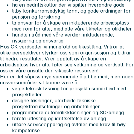
ha en bedriftskultur der vi spiller hverandre gode
tilby konkurransedyktig lønn, og gode ordninger for
pensjon og forsikring
ta ansvar for å skape en inkluderende arbeidsplass
med rom for alle, med alle våre likheter og ulikheter
handle i tråd med våre verdier: inkluderende,
nysgjerrig og ansvarlig
Hos GK verdsetter vi mangfold og likestilling. Vi tror at
ulike perspektiver styrker oss som organisasjon og bidrar
til bedre resultater. Vi er opptatt av å skape en
arbeidsplass hvor alle føler seg velkomne og verdsatt. For
oss er våre ansatte den viktigste ressursen!
Her er det såpass mye spennende å jobbe med, men noen
ansvarsområder
vil kunne være å:
velge teknisk løsning for prosjekt i samarbeid med
prosjektleder
designe løsninger, utarbeide tekniske
prosjektforutsetninger og anbefalinger
programmere automatikkløsninger og SD-anlegg
foreta uttesting og idriftsettelse av anlegg
utføre serviceoppdrag og avtaler med krav til høy
kompetanse