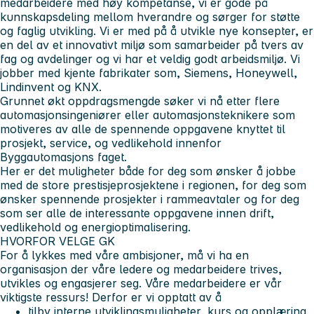
medarbeidere med høy kompetanse, vi er gode på
kunnskapsdeling mellom hverandre og sørger for støtte
og faglig utvikling. Vi er med på å utvikle nye konsepter, er
en del av et innovativt miljø som samarbeider på tvers av
fag og avdelinger og vi har et veldig godt arbeidsmiljø. Vi
jobber med kjente fabrikater som, Siemens, Honeywell,
Lindinvent og KNX.
Grunnet økt oppdragsmengde søker vi nå etter flere
automasjonsingeniører eller automasjonsteknikere som
motiveres av alle de spennende oppgavene knyttet til
prosjekt, service, og vedlikehold innenfor
Byggautomasjons faget.
Her er det muligheter både for deg som ønsker å jobbe
med de store prestisjeprosjektene i regionen, for deg som
ønsker spennende prosjekter i rammeavtaler og for deg
som ser alle de interessante oppgavene innen drift,
vedlikehold og energioptimalisering.
HVORFOR VELGE GK
For å lykkes med våre ambisjoner, må vi ha en
organisasjon der våre ledere og medarbeidere trives,
utvikles og engasjerer seg. Våre medarbeidere er vår
viktigste ressurs! Derfor er vi opptatt av å
tilby interne utviklingsmuligheter, kurs og opplæring