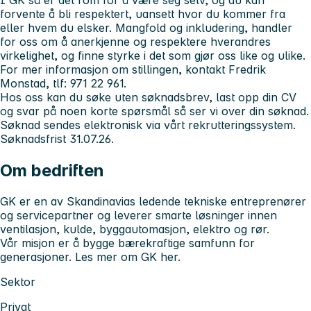
I GK så er det rom for å være seg selv, og du kan
forvente å bli respektert, uansett hvor du kommer fra
eller hvem du elsker. Mangfold og inkludering, handler
for oss om å anerkjenne og respektere hverandres
virkelighet, og finne styrke i det som gjør oss like og ulike.
For mer informasjon om stillingen, kontakt Fredrik
Monstad, tlf: 971 22 961.
Hos oss kan du søke uten søknadsbrev, last opp din CV
og svar på noen korte spørsmål så ser vi over din søknad.
Søknad sendes elektronisk via vårt rekrutteringssystem.
Søknadsfrist 31.07.26.
Om bedriften
GK er en av Skandinavias ledende tekniske entreprenører
og servicepartner og leverer smarte løsninger innen
ventilasjon, kulde, byggautomasjon, elektro og rør.
Vår misjon er å bygge bærekraftige samfunn for
generasjoner. Les mer om GK her.
Sektor
Privat