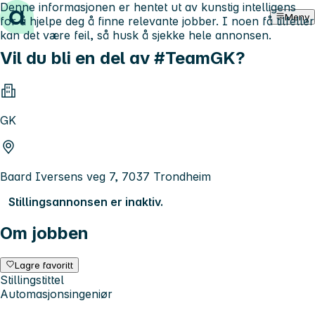
Denne informasjonen er hentet ut av kunstig intelligens
Hopp til innhold
Meny
for å hjelpe deg å finne relevante jobber. I noen få tilfeller
kan det være feil, så husk å sjekke hele annonsen.
Vil du bli en del av #TeamGK?
GK
Baard Iversens veg 7, 7037 Trondheim
Stillingsannonsen er inaktiv.
Om jobben
Lagre favoritt
Stillingstittel
Automasjonsingeniør