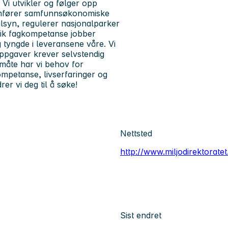
. Vi utvikler og følger opp
nnomfører samfunnsøkonomiske
ilsyn, regulerer nasjonalparker
lik fagkompetanse jobber
 tyngde i leveransene våre. Vi
oppgaver krever selvstendig
måte har vi behov for
ompetanse, livserfaringer og
drer vi deg til å søke!
Nettsted
http://www.miljodirektoratet
Sist endret