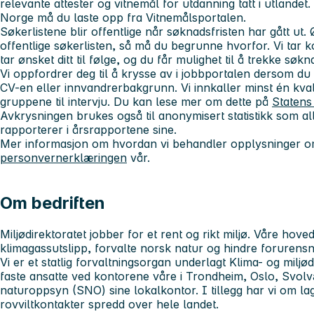
relevante attester og vitnemål for utdanning tatt i utlandet.
Norge må du laste opp fra Vitnemålsportalen.
Søkerlistene blir offentlige når søknadsfristen har gått ut.
offentlige søkerlisten, så må du begrunne hvorfor. Vi tar 
tar ønsket ditt til følge, og du får mulighet til å trekke søkn
Vi oppfordrer deg til å krysse av i jobbportalen dersom du 
CV-en eller innvandrerbakgrunn. Vi innkaller minst én kvali
gruppene til intervju. Du kan lese mer om dette på
Statens
Avkrysningen brukes også til anonymisert statistikk som all
rapporterer i årsrapportene sine.
Mer informasjon om hvordan vi behandler opplysninger om
personvernerklæringen
vår.
Om bedriften
Miljødirektoratet jobber for et rent og rikt miljø. Våre ho
klimagassutslipp, forvalte norsk natur og hindre forurens
Vi er et statlig forvaltningsorgan underlagt Klima- og milj
faste ansatte ved kontorene våre i Trondheim, Oslo, Svo
naturoppsyn (SNO) sine lokalkontor. I tillegg har vi om lag
rovviltkontakter spredd over hele landet.