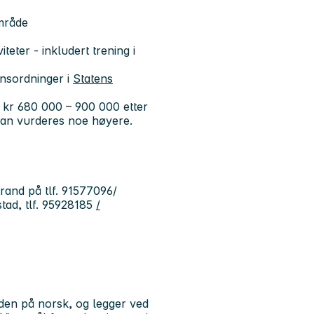
mråde
iteter - inkludert trening i
ånsordninger i
Statens
 kr 680 000 – 900 000 etter
r kan vurderes noe høyere.
rand på tlf. 91577096/
tad, tlf. 95928185
/
den på norsk, og legger ved