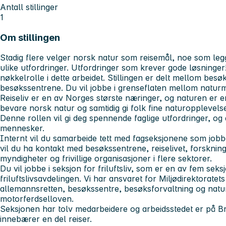
Antall stillinger
1
Om stillingen
Stadig flere velger norsk natur som reisemål, noe som legg
ulike utfordringer. Utfordringer som krever gode løsninger!
nøkkelrolle i dette arbeidet. Stillingen er delt mellom bes
besøkssentrene. Du vil jobbe i grenseflaten mellom naturma
Reiseliv er en av Norges største næringer, og naturen er en
bevare norsk natur og samtidig gi folk fine naturopplevelse
Denne rollen vil gi deg spennende faglige utfordringer, o
mennesker.
Internt vil du samarbeide tett med fagseksjonene som job
vil du ha kontakt med besøkssentrene, reiselivet, forskning
myndigheter og frivillige organisasjoner i flere sektorer.
Du vil jobbe i seksjon for friluftsliv, som er en av fem seks
friluftslivsavdelingen. Vi har ansvaret for Miljødirektoratets 
allemannsretten, besøkssentre, besøksforvaltning og natur
motorferdselloven.
Seksjonen har tolv medarbeidere og arbeidsstedet er på Bra
innebærer en del reiser.