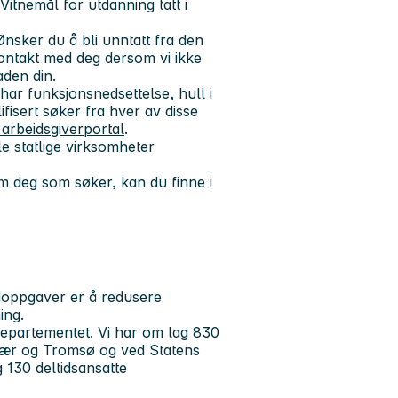
 Vitnemål for utdanning tatt i
 Ønsker du å bli unntatt fra den
kontakt med deg dersom vi ikke
aden din.
har funksjonsnedsettelse, hull i
fisert søker fra hver av disse
 arbeidsgiverportal
.
e statlige virksomheter
 deg som søker, kan du finne i
vedoppgaver er å redusere
ning.
ødepartementet. Vi har om lag 830
lvær og Tromsø og ved Statens
 130 deltidsansatte