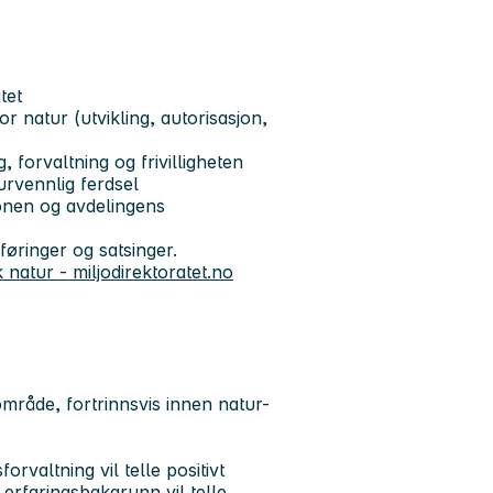
tet
 natur (utvikling, autorisasjon,
 forvaltning og frivilligheten
urvennlig ferdsel
jonen og avdelingens
øringer og satsinger.
natur - miljodirektoratet.no
område, fortrinnsvis innen natur-
rvaltning vil telle positivt
erfaringsbakgrunn vil telle