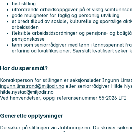
fast stilling
utfordrende arbeidsoppgaver på et viktig samfunnso
gode muligheter for faglig og personlig utvikling
et bredt tilbud av sosiale, kulturelle og sportslige aktiv
arbeidstiden
fleksible arbeidstidsordninger og pensjons- og boligl
pensjonskasse
lønn som seniorrådgiver med lønn i lønnsspennet fra
erfaring og kvalifikasjoner. Særskilt kvalifisert søke
Har du spørsmål?
Kontaktperson for stillingen er seksjonsleder Ingunn Limst
ingunn.limstrand@miljodir.no
eller seniorrådgiver Hilde Nys
hilde.nystad@miljodir.no
Ved henvendelser, oppgi referansenummer 55-2026 LFI.
Generelle opplysninger
Du søker på stillingen via Jobbnorge.no. Du skriver søkna