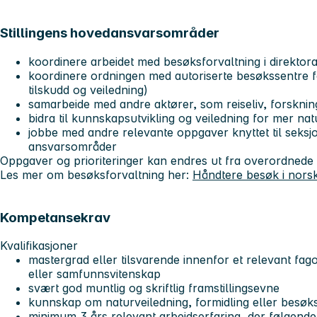
Stillingens hovedansvarsområder
koordinere arbeidet med besøksforvaltning i direktora
koordinere ordningen med autoriserte besøkssentre for
tilskudd og veiledning)
samarbeide med andre aktører, som reiseliv, forskning,
bidra til kunnskapsutvikling og veiledning for mer nat
jobbe med andre relevante oppgaver knyttet til seks
ansvarsområder
Oppgaver og prioriteringer kan endres ut fra overordnede f
Les mer om besøksforvaltning her:
Håndtere besøk i norsk 
Kompetansekrav
Kvalifikasjoner
mastergrad eller tilsvarende innenfor et relevant fag
eller samfunnsvitenskap
svært god muntlig og skriftlig framstillingsevne
kunnskap om naturveiledning, formidling eller besøksfo
minimum 3 års relevant arbeidserfaring, der følgende 