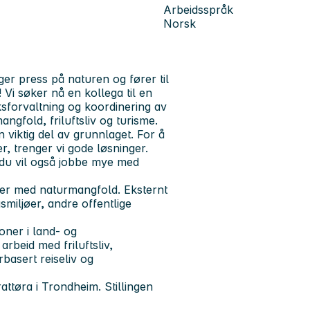
Arbeidsspråk
Norsk
er press på naturen og fører til
 Vi søker nå en kollega til en
øksforvaltning og koordinering av
ngfold, friluftsliv og turisme.
 viktig del av grunnlaget. For å
r, trenger vi gode løsninger.
g du vil også jobbe mye med
ber med naturmangfold. Eksternt
smiljøer, andre offentlige
joner i land- og
arbeid med friluftsliv,
basert reiseliv og
ttøra i Trondheim. Stillingen