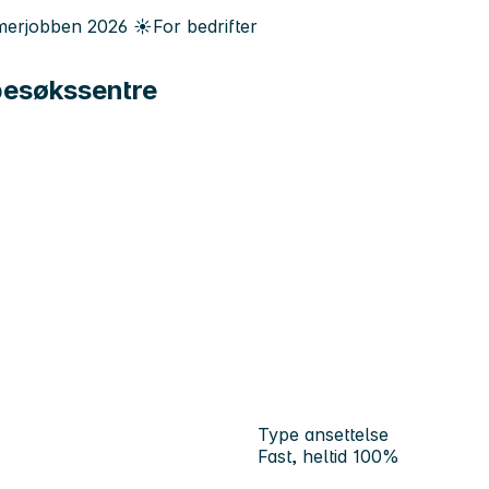
erjobben
2026
☀️
For bedrifter
besøkssentre
Type ansettelse
Fast, heltid 100%