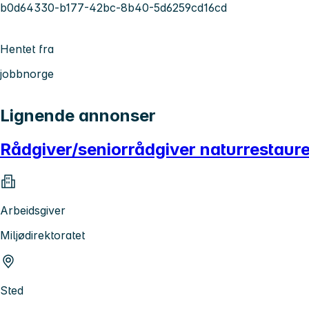
b0d64330-b177-42bc-8b40-5d6259cd16cd
Hentet fra
jobbnorge
Lignende annonser
Rådgiver/seniorrådgiver naturrestaur
Arbeidsgiver
Miljødirektoratet
Sted