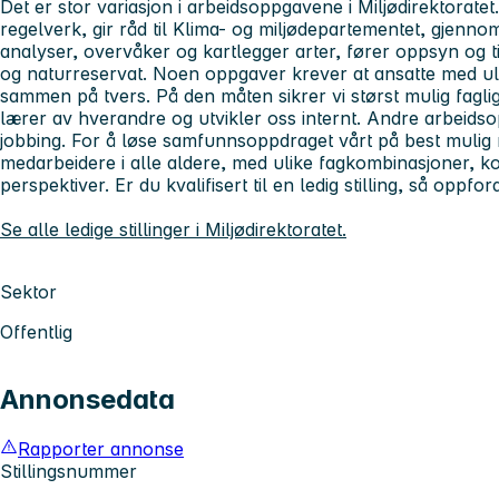
Det er stor variasjon i arbeidsoppgavene i Miljødirektoratet
regelverk, gir råd til Klima- og miljødepartementet, gje
analyser, overvåker og kartlegger arter, fører oppsyn og t
og naturreservat. Noen oppgaver krever at ansatte med u
sammen på tvers. På den måten sikrer vi størst mulig faglig
lærer av hverandre og utvikler oss internt. Andre arbeids
jobbing. For å løse samfunnsoppdraget vårt på best mulig 
medarbeidere i alle aldere, med ulike fagkombinasjoner, k
perspektiver. Er du kvalifisert til en ledig stilling, så oppfor
Se alle ledige stillinger i Miljødirektoratet.
Sektor
Offentlig
Annonsedata
Rapporter annonse
Stillingsnummer