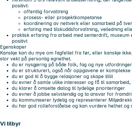
positivt:
offentlig forvaltning
prosess- eller prosjektkompetanse
koordinering av nettverk eller samarbeid på tve
erfaring med tilskuddsforvaltning, veiledning ell
praktisk erfaring fra arbeid med senterdrift, museum el
positivt
Egenskaper
Kanskje kan du mye om fagfeltet fra før, eller kanskje ikke.
stor vekt på personlig egnethet.
du er nysgjerrig på både folk, fag og nye utfordringer
du er strukturert, også når oppgavene er komplekse
du er god til å bygge relasjoner og skape tillit
du evner å samle ulike interesser og få til samarbeid,
du klarer å omsette dialog til tydelige prioriteringer
du evner å jobbe selvstendig og ta ansvar for framdri
du kommuniserer tydelig og representerer Miljødirek
du har god rolleforståelse og kan vurdere helhet o
Vi tilbyr