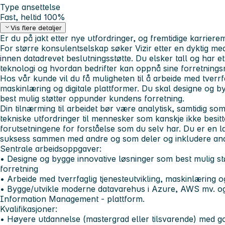
Type ansettelse
Fast, heltid 100%
Vis flere detaljer
Er du på jakt etter nye utfordringer, og fremtidige karriere
For større konsulentselskap søker Vizir etter en dyktig m
innen datadrevet beslutningsstøtte. Du elsker tall og har 
teknologi og hvordan bedrifter kan oppnå sine forretnings
Hos vår kunde vil du få muligheten til å arbeide med tverrfa
maskinlæring og digitale plattformer. Du skal designe og b
best mulig støtter oppunder kundens forretning.
Din tilnærming til arbeidet bør være analytisk, samtidig s
tekniske utfordringer til mennesker som kanskje ikke besi
forutsetningene for forståelse som du selv har. Du er en 
suksess sammen med andre og som deler og inkludere andre
Sentrale arbeidsoppgaver:
• Designe og bygge innovative løsninger som best mulig s
forretning
• Arbeide med tverrfaglig tjenesteutvikling, maskinlæring og
• Bygge/utvikle moderne datavarehus i Azure, AWS mv. og
Information Management - plattform.
Kvalifikasjoner:
• Høyere utdannelse (mastergrad eller tilsvarende) med g