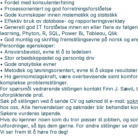
• Fordel med konsulenterfaring
• Prosessorientert og god forretningsforståelse
• Gode kunnskaper innen matematikk og statistikk
• Effektiv bruk av database- og rapporteringsverktøy
• Generelt god IT forståelse innen en eller flere av følge
learning, Phyton, R, SQL, Power Bi, Tableau, Qlik
• God muntlig og skriftlig fremstillingsevne på norsk og en
Personlige egenskaper:
• Ansvarsbevisst, evne til å ta ledelsen
• Stor arbeidskapasitet og personlig driv
• Gode analytiske evner
• Metodisk og løsningsorientert, evne til å skape resultater
• Ha gjennomslagskraft, være overbevisende samt komfor
komplekse problemstillinger.
For spørsmål vedrørende stillingen kontakt Finn J. Sævil, t
uforpliktende prat.
Søk på stillingen ved å sende CV og søknad til e-mail:
sokn
hos oss. Alle henvendelser og søknader blir behandlet konf
Søkere vurderes løpende.
Hvis du kjenner noen som du tror passer til jobben, og s
utfordringer, så tips dem gjerne. For andre stillinger se vizi
Vi ser frem til å høre fra deg!