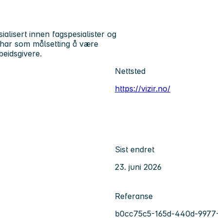
ialisert innen fagspesialister og
i har som målsetting å være
beidsgivere.
Nettsted
https://vizir.no/
Sist endret
23. juni 2026
Referanse
b0cc75c5-165d-440d-9977