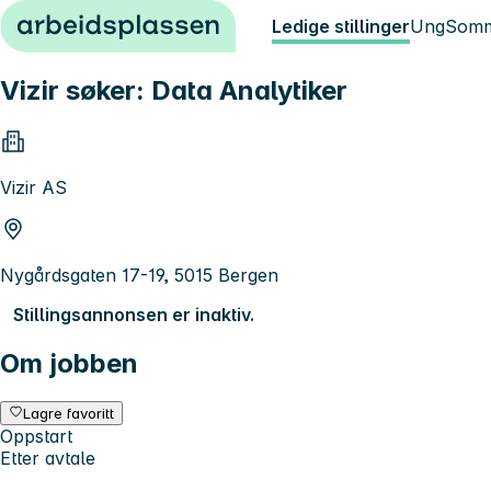
Hopp til innhold
Ledige stillinger
Ung
Somm
Vizir søker: Data Analytiker
Vizir AS
Nygårdsgaten 17-19, 5015 Bergen
Stillingsannonsen er inaktiv.
Om jobben
Lagre favoritt
Oppstart
Etter avtale