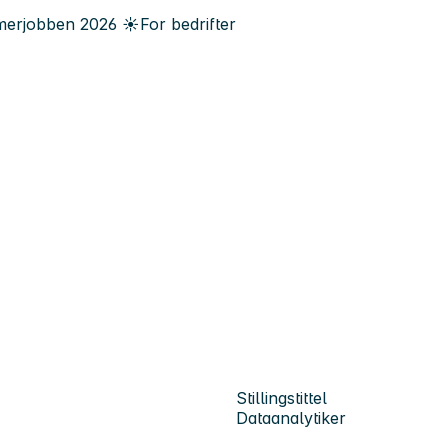
erjobben
2026
☀️
For bedrifter
Stillingstittel
Dataanalytiker