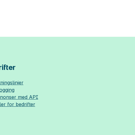
ifter
ningslinjer
logging
nnonser med API
ler for bedrifter