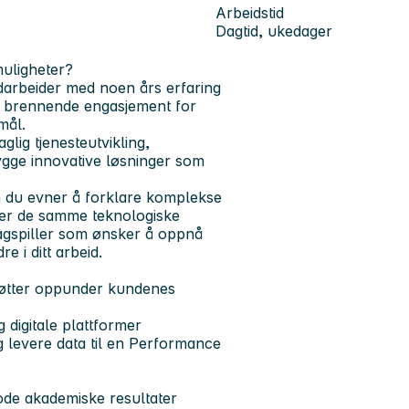
Arbeidstid
Dagtid, ukedager
muligheter?
edarbeider med noen års erfaring
et brennende engasjement for
mål.
glig tjenesteutvikling,
ygge innovative løsninger som
om du evner å forklare komplekse
tter de samme teknologiske
lagspiller som ønsker å oppnå
 i ditt arbeid.
tøtter oppunder kundenes
 digitale plattformer
 levere data til en Performance
ode akademiske resultater