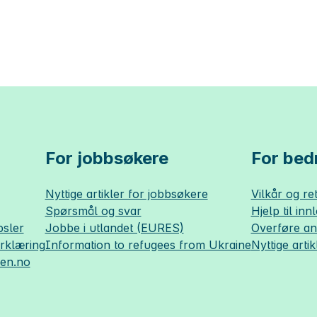
For jobbsøkere
For bedr
Nyttige artikler for jobbsøkere
Vilkår og ret
Spørsmål og svar
Hjelp til inn
sler
Jobbe i utlandet (EURES)
Overføre a
erklæring
Information to refugees from Ukraine
Nyttige artik
sen.no