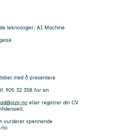
nde teknologier: AI Machine
gelsk
tabel med å presentere
lf. 905 32 358 for en
ad@vizir.no
eller registrer din CV
idensielt.
om vurderer spennende
r.no