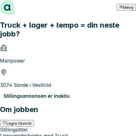
Hopp til innhold
Meny
Truck + lager + tempo = din neste
jobb?
Manpower
3074 Sande i Vestfold
Stillingsannonsen er inaktiv.
Om jobben
Lagre favoritt
Stillingstittel
Lagermedarbeider med Truck