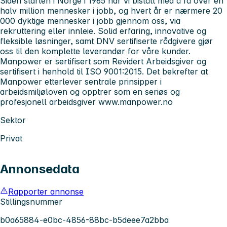
Siden starten i Norge i 1965 har vi bistått med å få over en
halv million mennesker i jobb, og hvert år er nærmere 20
000 dyktige mennesker i jobb gjennom oss, via
rekruttering eller innleie. Solid erfaring, innovative og
fleksible løsninger, samt DNV sertifiserte rådgivere gjør
oss til den komplette leverandør for våre kunder.
Manpower
er sertifisert som Revidert Arbeidsgiver og
sertifisert i henhold til ISO 9001:2015. Det bekrefter at
Manpower etterlever sentrale prinsipper i
arbeidsmiljøloven og opptrer som en seriøs og
profesjonell arbeidsgiver
www.manpower.no
Sektor
Privat
Annonsedata
Rapporter annonse
Stillingsnummer
b0a65884-e0bc-4856-88bc-b5deee7a2bba