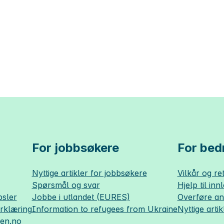
For jobbsøkere
For bedr
Nyttige artikler for jobbsøkere
Vilkår og ret
Spørsmål og svar
Hjelp til inn
sler
Jobbe i utlandet (EURES)
Overføre a
erklæring
Information to refugees from Ukraine
Nyttige artik
sen.no