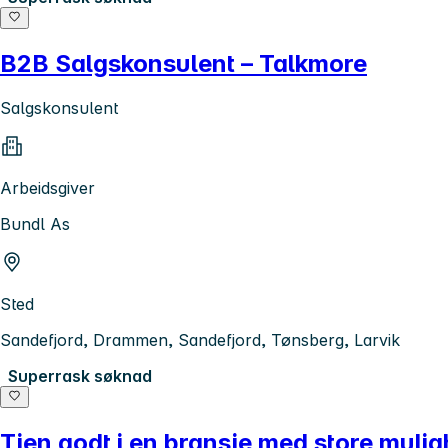
B2B Salgskonsulent – Talkmore
Salgskonsulent
Arbeidsgiver
Bundl As
Sted
Sandefjord, Drammen, Sandefjord, Tønsberg, Larvik
Superrask søknad
Tjen godt i en bransje med store mulig