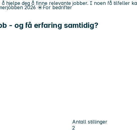
 å hjelpe deg å finne relevante jobber. I noen få tilfeller 
erjobben
2026
☀️
For bedrifter
bb - og få erfaring samtidig?
Antall stillinger
2