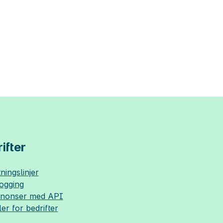
ifter
ningslinjer
logging
nnonser med API
ler for bedrifter