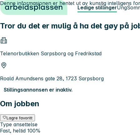
Denne informasjonen er hentet ut av kunstig intelligens for
Hopp til innhold
Ledige stillinger
Ung
Somm
Tror du det er mulig å ha det gøy på jo
Telenorbutikken Sarpsborg og Fredrikstad
Roald Amundsens gate 28, 1723 Sarpsborg
Stillingsannonsen er inaktiv.
Om jobben
Lagre favoritt
Type ansettelse
Fast, heltid 100%