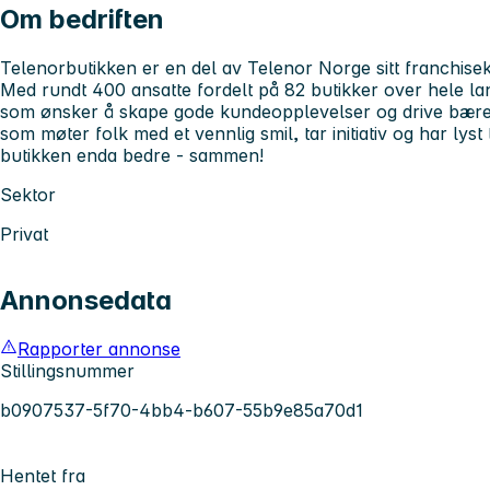
Om bedriften
Telenorbutikken er en del av Telenor Norge sitt franchise
Med rundt 400 ansatte fordelt på 82 butikker over hele lan
som ønsker å skape gode kundeopplevelser og drive bærekr
som møter folk med et vennlig smil, tar initiativ og har lyst
butikken enda bedre - sammen!
Sektor
Privat
Annonsedata
Rapporter annonse
Stillingsnummer
b0907537-5f70-4bb4-b607-55b9e85a70d1
Hentet fra