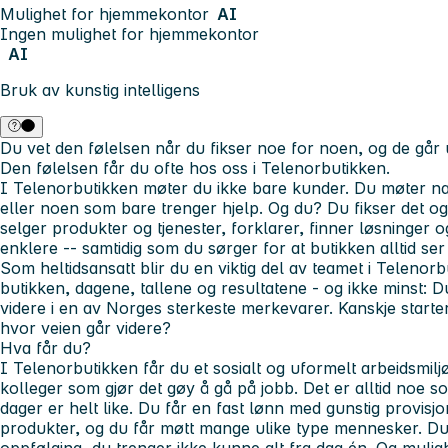
Mulighet for hjemmekontor
AI
Ingen mulighet for hjemmekontor
AI
Bruk av kunstig intelligens
Du vet den følelsen når du fikser noe for noen, og de går 
Den følelsen får du ofte hos oss i Telenorbutikken.
I Telenorbutikken møter du ikke bare kunder. Du møter na
eller noen som bare trenger hjelp. Og du? Du fikser det og
selger produkter og tjenester, forklarer, finner løsninger o
enklere -- samtidig som du sørger for at butikken alltid ser 
Som
heltidsansatt
blir du en viktig del av teamet i Telenorb
butikken, dagene, tallene og resultatene - og ikke minst: Du
videre i en av Norges sterkeste merkevarer. Kanskje start
hvor veien går videre?
Hva får du?
I Telenorbutikken får du et sosialt og uformelt arbeidsmi
kolleger som gjør det gøy å gå på jobb. Det er alltid noe so
dager er helt like. Du får en fast lønn med gunstig provis
produkter, og du får møtt mange ulike type mennesker. Du