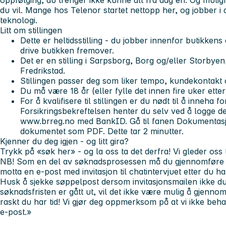
oppfølging, du trenger ikke kunne alt fra dag én. Og muligh
du vil. Mange hos Telenor startet nettopp her, og jobber i d
teknologi.
Litt om stillingen
Dette er
heltidsstilling
- du jobber innenfor butikkens 
drive butikken fremover.
Det er en stilling i Sarpsborg, Borg og/eller Storbyen
Fredrikstad.
Stillingen passer deg som liker tempo, kundekontakt o
Du må være 18 år (eller fylle det innen fire uker etter
For å kvalifisere til stillingen er du nødt til å inneha f
Forsikringsbekreftelsen henter du selv ved å logge 
www.brreg.no med BankID. Gå til fanen Dokumentasjon
dokumentet som PDF. Dette tar 2 minutter.
Kjenner du deg igjen - og litt gira?
Trykk på «søk her» - og la oss ta det derfra! Vi gleder oss t
NB! Som en del av søknadsprosessen må du gjennomføre et d
motta en e-post med invitasjon til chatintervjuet etter du ha
Husk å sjekke søppelpost dersom invitasjonsmailen ikke du
søknadsfristen er gått ut, vil det ikke være mulig å gjennom
raskt du har tid!
Vi gjør deg oppmerksom på at vi ikke beh
e-post.»