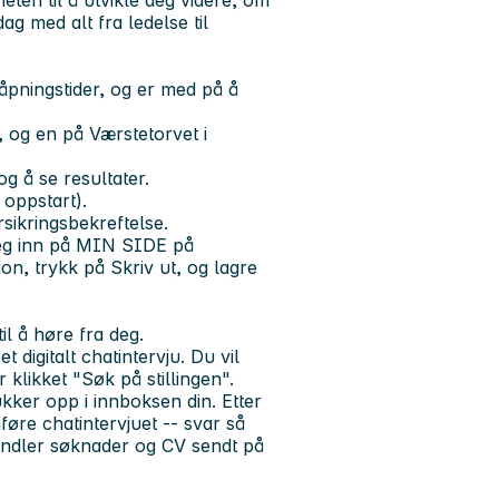
eten til å utvikle deg videre, om
ag med alt fra ledelse til
åpningstider, og er med på å
, og en på Værstetorvet i
g å se resultater.
 oppstart).
orsikringsbekreftelse.
deg inn på MIN SIDE på
, trykk på Skriv ut, og lagre
il å høre fra deg.
igitalt chatintervju. Du vil
r klikket "Søk på stillingen".
kker opp i innboksen din. Etter
føre chatintervjuet -- svar så
andler søknader og CV sendt på