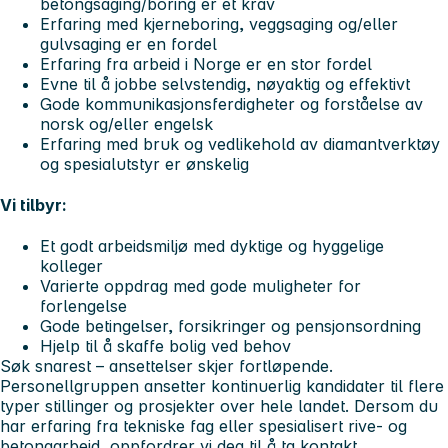
betongsaging/boring er et krav
Erfaring med kjerneboring, veggsaging og/eller
gulvsaging er en fordel
Erfaring fra arbeid i Norge er en stor fordel
Evne til å jobbe selvstendig, nøyaktig og effektivt
Gode kommunikasjonsferdigheter og forståelse av
norsk og/eller engelsk
Erfaring med bruk og vedlikehold av diamantverktøy
og spesialutstyr er ønskelig
Vi tilbyr:
Et godt arbeidsmiljø med dyktige og hyggelige
kolleger
Varierte oppdrag med gode muligheter for
forlengelse
Gode betingelser, forsikringer og pensjonsordning
Hjelp til å skaffe bolig ved behov
Søk snarest – ansettelser skjer fortløpende.
Personellgruppen ansetter kontinuerlig kandidater til flere
typer stillinger og prosjekter over hele landet. Dersom du
har erfaring fra tekniske fag eller spesialisert rive- og
betongarbeid, oppfordrer vi deg til å ta kontakt.