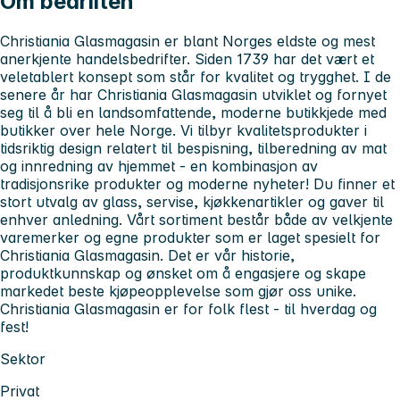
Om bedriften
Christiania Glasmagasin er blant Norges eldste og mest
anerkjente handelsbedrifter. Siden 1739 har det vært et
veletablert konsept som står for kvalitet og trygghet. I de
senere år har Christiania Glasmagasin utviklet og fornyet
seg til å bli en landsomfattende, moderne butikkjede med
butikker over hele Norge. Vi tilbyr kvalitetsprodukter i
tidsriktig design relatert til bespisning, tilberedning av mat
og innredning av hjemmet - en kombinasjon av
tradisjonsrike produkter og moderne nyheter! Du finner et
stort utvalg av glass, servise, kjøkkenartikler og gaver til
enhver anledning. Vårt sortiment består både av velkjente
varemerker og egne produkter som er laget spesielt for
Christiania Glasmagasin. Det er vår historie,
produktkunnskap og ønsket om å engasjere og skape
markedet beste kjøpeopplevelse som gjør oss unike.
Christiania Glasmagasin er for folk flest - til hverdag og
fest!
Sektor
Privat