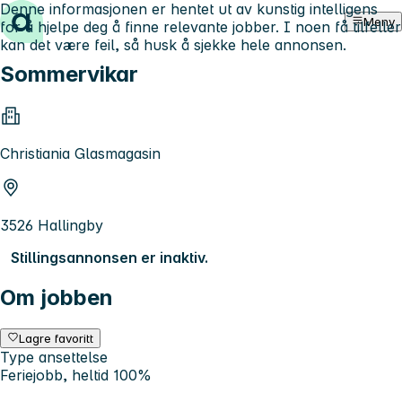
Denne informasjonen er hentet ut av kunstig intelligens
Hopp til innhold
Meny
for å hjelpe deg å finne relevante jobber. I noen få tilfeller
kan det være feil, så husk å sjekke hele annonsen.
Sommervikar
Christiania Glasmagasin
3526 Hallingby
Stillingsannonsen er inaktiv.
Om jobben
Lagre favoritt
Type ansettelse
Feriejobb, heltid 100%