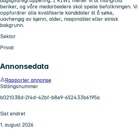
dagligvaregruppering. I KIWI mener vi at mangfold
beriker, og våre medarbeidere skal speile befolkningen. Vi
oppfordrer alle kvalifiserte kandidater til å søke,
uavhengig av kjønn, alder, nasjonalitet eller etnisk
bakgrunn.
Sektor
Privat
Annonsedata
Rapporter annonse
Stillingsnummer
b021038d-2f4d-42bf-b8e9-652433b6195a
Sist endret
1. august 2026