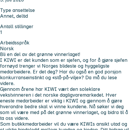
Type ansettelse
Annet, deltid
Antall stillinger
1
Arbeidsspråk
Norsk
Bli en del av det grønne vinnerlaget!
I KIWI er det kunden som er sjefen, og for å gjøre sjefen
fornøyd trenger vi Norges blideste og hyggeligste
medarbeidere. Er det deg? Har du også en god porsjon
konkurranseinstinkt og «stå-på-vilje»? Da må du lese
videre.
Gjennom årene har KIWI vært den soleklare
vekstvinneren i det norske dagligvaremarkedet. Hver
eneste medarbeider er viktig i KIWI og gjennom å gjøre
hverandre bedre skal vi vinne kundene. Nå søker vi deg
som vil være med på det grønne vinnerlaget, og bidra til å
ta oss videre.
Som butikkmedarbeider vil du være KIWIs ansikt utad og
et viktig bindeledd mellom kunden og kjeden. Ditt bidrag vil