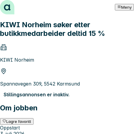
Hopp til innhold
Meny
KIWI Norheim søker etter
butikkmedarbeider deltid 15 %
KIWI Norheim
Spannavegen 309, 5542 Karmsund
Stillingsannonsen er inaktiv.
Om jobben
Lagre favoritt
Oppstart
3. juli 2026