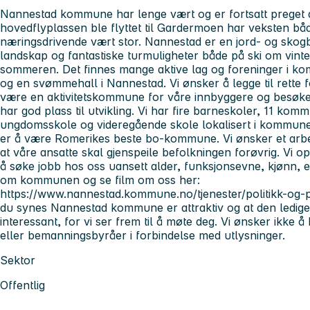
Nannestad kommune har lenge vært og er fortsatt preget a
hovedflyplassen ble flyttet til Gardermoen har veksten båd
næringsdrivende vært stor. Nannestad er en jord- og sk
landskap og fantastiske turmuligheter både på ski om vinter
sommeren. Det finnes mange aktive lag og foreninger i kom
og en svømmehall i Nannestad. Vi ønsker å legge til rette f
være en aktivitetskommune for våre innbyggere og besøk
har god plass til utvikling. Vi har fire barneskoler, 11 ko
ungdomsskole og videregående skole lokalisert i kommun
er å være Romerikes beste bo-kommune. Vi ønsker et arbe
at våre ansatte skal gjenspeile befolkningen forøvrig. Vi opp
å søke jobb hos oss uansett alder, funksjonsevne, kjønn, 
om kommunen og se film om oss her:
https://www.nannestad.kommune.no/tjenester/politikk-og
du synes Nannestad kommune er attraktiv og at den ledige 
interessant, for vi ser frem til å møte deg. Vi ønsker ikke å
eller bemanningsbyråer i forbindelse med utlysninger.
Sektor
Offentlig