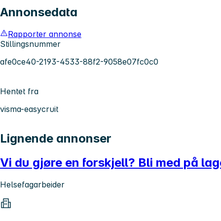
Annonsedata
Rapporter annonse
Stillingsnummer
afe0ce40-2193-4533-88f2-9058e07fc0c0
Hentet fra
visma-easycruit
Lignende annonser
Vi du gjøre en forskjell? Bli med på l
Helsefagarbeider