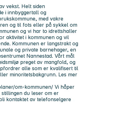
v vekst. Helt siden
e i innbyggertall og
ogbrukskommune, med vakre
en og til fots eller på sykkel om
munen og vi har to idrettshaller
or aktivitet i kommunen og vil
ende. Kommunen er langstrakt og
mmunale og private barnehager, en
esentrumet Nannestad. Vårt mål
idsmiljø preget av mangfold, og
fordrer alle som er kvalifisert til
eller minoritetsbakgrunn. Les mer
-planer/om-kommunen/ Vi håper
stillingen du leser om er
 bli kontaktet av telefonselgere