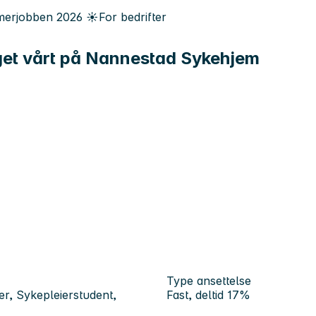
erjobben
2026
☀️
For bedrifter
laget vårt på Nannestad Sykehjem
Type ansettelse
er, Sykepleierstudent,
Fast, deltid 17%