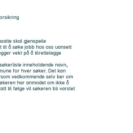
orsikring
satte skal gjenspeile
t til å søke jobb hos oss uansett
gger vekt på å tilrettelegge
ig søkerliste inneholdende navn,
ommune for hver søker. Det kan
dersom vedkommende selv ber om
 søkeren har anmodet om ikke å
t til følge vil søkeren bli varslet