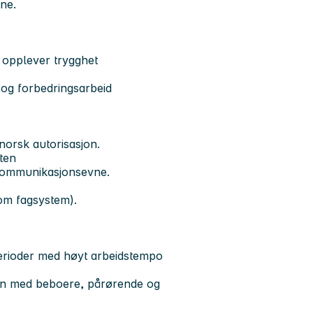
sne.
 opplever trygghet
 - og forbedringsarbeid
norsk autorisasjon.
ten
 kommunikasjonsevne.
om fagsystem).
perioder med høyt arbeidstempo
jon med beboere, pårørende og