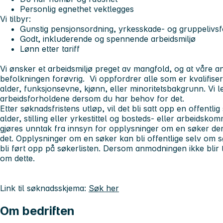
Personlig egnethet vektlegges
Vi tilbyr:
Gunstig pensjonsordning, yrkesskade- og gruppelivsf
Godt, inkluderende og spennende arbeidsmiljø
Lønn etter tariff
Vi ønsker et arbeidsmiljø preget av mangfold, og at våre an
befolkningen forøvrig. Vi oppfordrer alle som er kvalifiser
alder, funksjonsevne, kjønn, eller minoritetsbakgrunn. Vi le
arbeidsforholdene dersom du har behov for det.
Etter søknadsfristens utløp, vil det bli satt opp en offentl
alder, stilling eller yrkestittel og bosteds- eller arbeidsk
gjøres unntak fra innsyn for opplysninger om en søker 
det. Opplysninger om en søker kan bli offentlige selv om
bli ført opp på søkerlisten. Dersom anmodningen ikke blir tat
om dette.
Link til søknadsskjema:
Søk her
Om bedriften