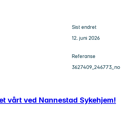
Sist endret
12. juni 2026
Referanse
3627409_246773_no
aget vårt ved Nannestad Sykehjem!