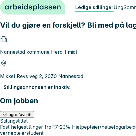
Hopp til innhold
Ledige stillinger
Ung
Somm
Vil du gjøre en forskjell? Bli med på 
Nannestad kommune Hera 1 midt
Mikkel Revs veg 2, 2030 Nannestad
Stillingsannonsen er inaktiv.
Om jobben
Lagre favoritt
Stillingstittel
Fast helgestillinger fra 17-23% Hjelpepleier/helsefagarbeid
vernepleierstudent