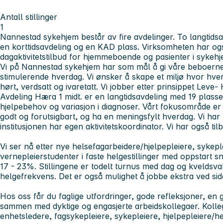
Antall stillinger
1
Nannestad sykehjem består av fire avdelinger. To langtids
en korttidsavdeling og en KAD plass. Virksomheten har ogs
dagaktivitetstilbud for hjemmeboende og pasienter i sykeh
Vi på Nannestad sykehjem har som mål å gi våre beboerne
stimulerende hverdag. Vi ønsker å skape et miljø hvor hver
hørt, verdsatt og ivaretatt. Vi jobber etter prinsippet Leve-
Avdeling Hæra 1 midt. er en langtidsavdeling med 19 plasse
hjelpebehov og variasjon i diagnoser. Vårt fokusområde er 
godt og forutsigbart, og ha en meningsfylt hverdag. Vi har 
institusjonen har egen aktivitetskoordinator. Vi har også ti
Vi ser nå etter nye helsefagarbeidere/hjelpepleiere, sykep
vernepleierstudenter i faste helgestillinger med oppstart sna
17 - 23%. Stillingene er todelt turnus med dag og kveldsva
helgefrekvens.
Det er også mulighet å jobbe ekstra ved side
Hos oss får du faglige utfordringer, gode refleksjoner, en
sammen med dyktige og engasjerte arbeidskollegaer. Kolle
enhetsledere, fagsykepleiere, sykepleiere, hjelpepleiere/h