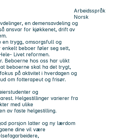
Arbeidsspråk
Norsk
avdelinger, en demensavdeling og
å ansvar for kjøkkenet, drift av
jem.
 en trygg, omsorgsfull og
 enkelt beboer føler seg sett,
 Hele- Livet reformen.
r. Beboerne hos oss har ulikt
at beboerne skal ha det trygt,
fokus på aktivitet i hverdagen og
lbud om fotterapeut og frisør.
leierstudenter og
rest. Helgestillinger varierer fra
kter med ulike
n av faste helgestilling.
 god porsjon latter og ny lærdom
gaene dine vil være
elsefagarbeidere,