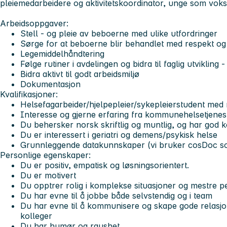
pleiemedarbeidere og aktivitetskoordinator, unge som vok
Arbeidsoppgaver:
Stell - og pleie av beboerne med ulike utfordringer
Sørge for at beboerne blir behandlet med respekt og
Legemiddelhåndtering
Følge rutiner i avdelingen og bidra til faglig utvikling
Bidra aktivt til godt arbeidsmiljø
Dokumentasjon
Kvalifikasjoner:
Helsefagarbeider/hjelpepleier/sykepleierstudent med 
Interesse og gjerne erfaring fra kommunehelsetjenes
Du behersker norsk skriftlig og muntlig, og har god
Du er interessert i geriatri og demens/psykisk helse
Grunnleggende datakunnskaper (vi bruker cosDoc s
Personlige egenskaper:
Du er positiv, empatisk og løsningsorientert.
Du er motivert
Du opptrer rolig i komplekse situasjoner og mestre 
Du har evne til å jobbe både selvstendig og i team
Du har evne til å kommunisere og skape gode relas
kolleger
Du har humør og raushet