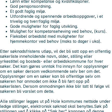
Lønn etter kompetanse og kvalifikasjoner.
God pensjonsordning.
Et godt faglig miljø.
Utfordrende og spennende arbeidsoppgaver, i et
trivelig og tverrfaglig miljø.
Gode muligheter for faglig utvikling.
Mulighet for kompetanseheving ved behov, (kurs).
Fleksibel arbeidstid med muligheter for
hjemmekontor ved behov (maks to dager i uka).
Etter søknadsfristens utløp, vil det bli satt opp en offentlig
søkerliste inneholdende navn, alder, stilling eller
yrkestittel og bosteds- eller arbeidskommune for hver
søker. Det kan gjøres unntak fra innsyn for opplysninger
om en søker dersom vedkommende selv ber om det.
Opplysninger om en søker kan bli offentlige selv om
søkeren har anmodet om ikke å bli ført opp på
søkerlisten. Dersom anmodningen ikke blir tatt til følge vil
søkeren bli varslet om dette.
Alle stillinger legges ut på Hole kommunes nettside under
ledige stillinger, elektronisk søknad skal benyttes.
Søk på
stillingen ved å klikke på "Søk her" knappen på denne