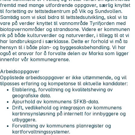
fremtid med mange utfordrende oppgaver, særlig knyttet
til fortetting av tettstedsentrum på Vik og Sundvollen.
Samtidig som vi skal bidra til tettstedsutvikling, skal vi ta
vare på verdier knyttet til vannområde Tyrifjorden med
biotopvernområder og strandsone. Videre er kommunen
rik på både kulturverdier og naturverdier, i tillegg til at vi
har landbruksjord i særklasse. Dette er forhold vi må ta
hensyn til i både plan- og byggesaksbehandling. Vi har
også et ansvar for å forvalte delen av Marka som ligger
innenfor vår kommunegrense.
Arbeidsoppgaver
Opplistede arbeidsoppgaver er ikke uttømmende, og vil
tilpasses erfaring og kompetanse til aktuelle kandidater:
Etablering, forvaltning og kvalitetsheving av
geografiske data.
Ajourhold av kommunens SFKB-data.
Drift, vedlikehold og integrasjon av kommunens
kartinnsynsløsning på internett for innbyggere og
utbyggere.
Forvaltning av kommunens planregister og
kartforvaltningssystemer.