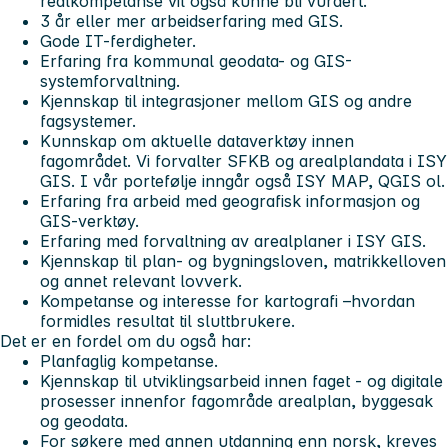
realkompetanse vil også kunne bli vurdert.
3 år eller mer arbeidserfaring med GIS.
Gode IT-ferdigheter.
Erfaring fra kommunal geodata- og GIS-
systemforvaltning.
Kjennskap til integrasjoner mellom GIS og andre
fagsystemer.
Kunnskap om aktuelle dataverktøy innen
fagområdet. Vi forvalter SFKB og arealplandata i ISY
GIS. I vår portefølje inngår også ISY MAP, QGIS ol.
Erfaring fra arbeid med geografisk informasjon og
GIS-verktøy.
Erfaring med forvaltning av arealplaner i ISY GIS.
Kjennskap til plan- og bygningsloven, matrikkelloven
og annet relevant lovverk.
Kompetanse og interesse for kartografi –hvordan
formidles resultat til sluttbrukere.
Det er en fordel om du også har:
Planfaglig kompetanse.
Kjennskap til utviklingsarbeid innen faget - og digitale
prosesser innenfor fagområde arealplan, byggesak
og geodata.
For søkere med annen utdanning enn norsk, kreves