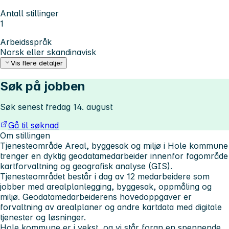
Antall stillinger
1
Arbeidsspråk
Norsk eller skandinavisk
Vis flere detaljer
Søk på jobben
Søk senest fredag 14. august
Gå til søknad
Om stillingen
Tjenesteområde Areal, byggesak og miljø i Hole kommune
trenger en dyktig geodatamedarbeider innenfor fagområde
kartforvaltning og geografisk analyse (GIS).
Tjenesteområdet består i dag av 12 medarbeidere som
jobber med arealplanlegging, byggesak, oppmåling og
miljø. Geodatamedarbeiderens hovedoppgaver er
forvaltning av arealplaner og andre kartdata med digitale
tjenester og løsninger.
Hole kommune er i vekst, og vi står foran en spennende