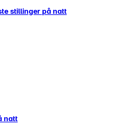
te stillinger på natt
å natt