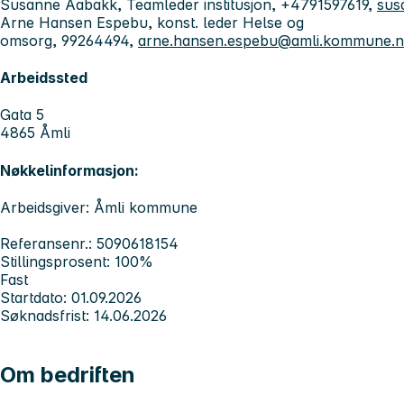
Susanne Aabakk, Teamleder institusjon, +4791597619,
sus
Arne Hansen Espebu, konst. leder Helse og
omsorg, 99264494,
arne.hansen.espebu@amli.kommune.
Arbeidssted
Gata 5
4865 Åmli
Nøkkelinformasjon:
Arbeidsgiver: Åmli kommune
Referansenr.: 5090618154
Stillingsprosent: 100%
Fast
Startdato: 01.09.2026
Søknadsfrist: 14.06.2026
Om bedriften