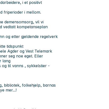
arbeidere, i et positivt
d friperioder i mellom.
ne demensomsorg, vil vi
med vedtatt kompetanseplan
ønn og etter gjeldende regelverk
tte tidspunkt
ra hele Agder og Vest Telemark
inner seg noe eget. Eller
r lang
 og til vanns , sykkelstier -
, bibliotek, folkehjelp, barnas
ye mer...!