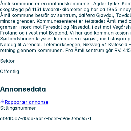
Åmli kommune er en innlandskommune i Agder fylke. Kom
skogsbygd på 1131 kvadrat-kilometer og har ca 1845 innby
Åmli kommune består av sentrum, dalføra Gjøvdal, Tovdal
mindre grender. Kommunesenteret er tettstedet Åmli med
grenser i nord mot Fyresdal og Nissedal, i øst mot Vegårsh
Froland og i vest mot Bygland. Vi har god kommunikasjon
Sørlandsbanen krysser kommunen i sørøst, med stasjon på 
Nelaug til Arendal. Telemarksvegen, Riksveg 41 Kviteseid – 
retning gjennom kommunen. Fra Åmli sentrum går RV. 415
Sektor
Offentlig
Annonsedata
Rapporter annonse
Stillingsnummer
af8df0c7-d0cb-4af7-beef-d9a63ebd657f