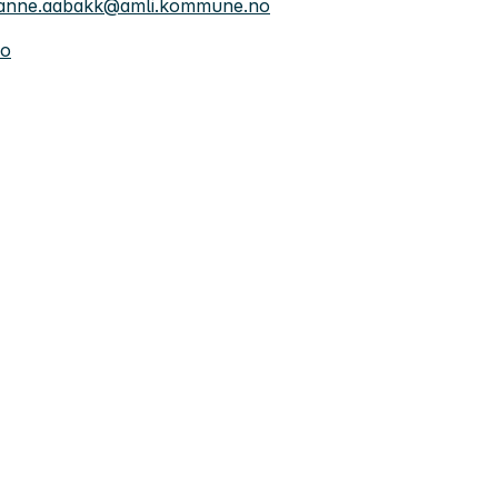
anne.aabakk@amli.kommune.no
no