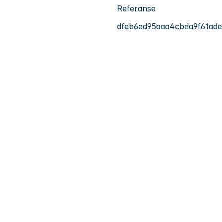
Referanse
dfeb6ed95aaa4cbda9f61ade