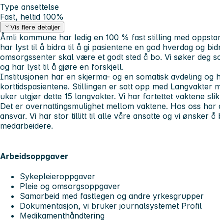
Type ansettelse
Fast, heltid 100%
Vis flere detaljer
Åmli kommune har ledig en 100 % fast stilling med oppstart
har lyst til å bidra til å gi pasientene en god hverdag og bidr
omsorgssenter skal være et godt sted å bo. Vi søker deg 
og har lyst til å gjøre en forskjell.
Institusjonen har en skjerma- og en somatisk avdeling og ha
korttidspasientene. Stillingen er satt opp med Langvakter 
uker utgjør dette 15 langvakter. Vi har fortettet vaktene slik
Det er overnattingsmulighet mellom vaktene. Hos oss har du
ansvar. Vi har stor tillitt til alle våre ansatte og vi ønsker å 
medarbeidere.
Arbeidsoppgaver
Sykepleieroppgaver
Pleie og omsorgsoppgaver
Samarbeid med fastlegen og andre yrkesgrupper
Dokumentasjon, vi bruker journalsystemet Profil
Medikamenthåndtering