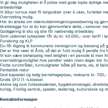
Vi gir deg muligheten til å jobbe med gode lojale dyktige med
arbeidsmiljø
Vi tilbyr turnus med 15 langvakter over 6 uker, fortettet me
Overnatting mulig.
Har du ønske om videreutdanningen/spesialisering og gjer
tilrettelegge for at du kan gjennomføre dette, i samsvar 
Godtgjøring til sko og alle får nødvendig arbeidstøy.
Som utdannet sykepleier får du kr. 40.000,- over tariff
i l
Forsikring og KLP
Du får tilgang til kommunens treningsrom og basseng på gi
Det er fine veier til Åmli, så det er fullt mulig å pendle f
Vi kan være behjelpelig med leilighet i en periode til man f
overnattingsmulighet hvis pendler veien noen dager blir fo
Flotte turområder, turmuligheter både på bena, ski, til fjells
Fantastisk natur
God kapasitet og ledig barnehageplass, makspris kr. 700,-
Gratis SFO (1.-4.klasse)
Aktive lag som folkeakademiet, bygdekvinnelaget, idrettslag
turlag, Frivillig sentral, speider, teaterlag, kulturskole og m
Kontaktinformasjon