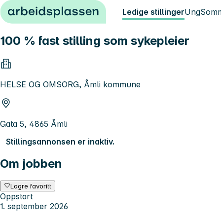
Hopp til innhold
Ledige stillinger
Ung
Somm
100 % fast stilling som sykepleier
HELSE OG OMSORG, Åmli kommune
Gata 5, 4865 Åmli
Stillingsannonsen er inaktiv.
Om jobben
Lagre favoritt
Oppstart
1. september 2026