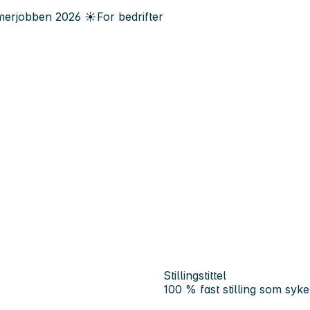
erjobben
2026
☀️
For bedrifter
Stillingstittel
100 % fast stilling som sykep