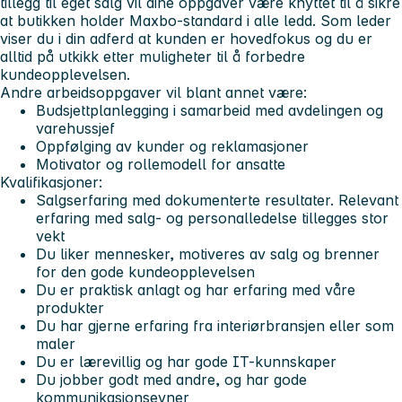
tillegg til eget salg vil dine oppgaver være knyttet til å sikre
at butikken holder Maxbo-standard i alle ledd. Som leder
viser du i din adferd at kunden er hovedfokus og du er
alltid på utkikk etter muligheter til å forbedre
kundeopplevelsen.
Andre arbeidsoppgaver vil blant annet være:
Budsjettplanlegging i samarbeid med avdelingen og
varehussjef
Oppfølging av kunder og reklamasjoner
Motivator og rollemodell for ansatte
Kvalifikasjoner:
Salgserfaring med dokumenterte resultater. Relevant
erfaring med salg- og personalledelse tillegges stor
vekt
Du liker mennesker, motiveres av salg og brenner
for den gode kundeopplevelsen
Du er praktisk anlagt og har erfaring med våre
produkter
Du har gjerne erfaring fra interiørbransjen eller som
maler
Du er lærevillig og har gode IT-kunnskaper
Du jobber godt med andre, og har gode
kommunikasjonsevner