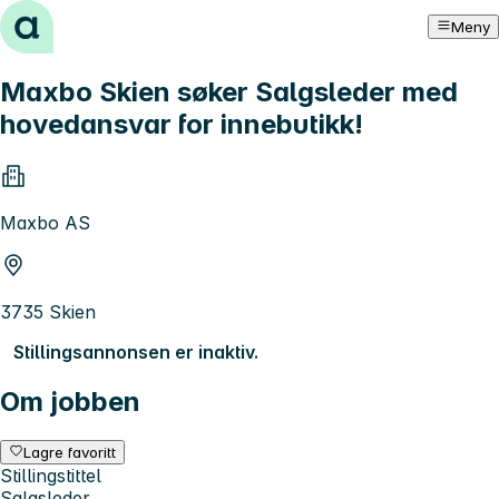
Hopp til innhold
Meny
Maxbo Skien søker Salgsleder med
hovedansvar for innebutikk!
Maxbo AS
3735 Skien
Stillingsannonsen er inaktiv.
Om jobben
Lagre favoritt
Stillingstittel
Salgsleder