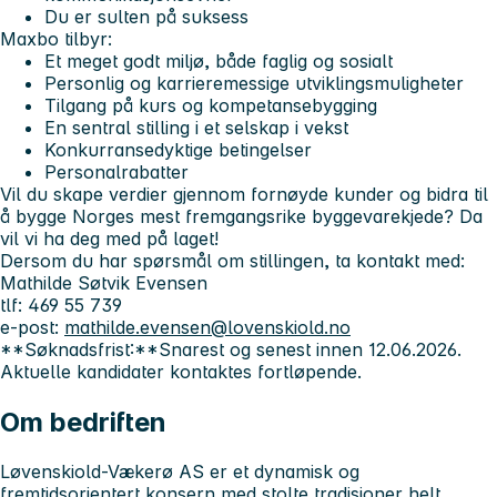
Du er sulten på suksess
Maxbo tilbyr:
Et meget godt miljø, både faglig og sosialt
Personlig og karrieremessige utviklingsmuligheter
Tilgang på kurs og kompetansebygging
En sentral stilling i et selskap i vekst
Konkurransedyktige betingelser
Personalrabatter
Vil du skape verdier gjennom fornøyde kunder og bidra til
å bygge Norges mest fremgangsrike byggevarekjede? Da
vil vi ha deg med på laget!
Dersom du har spørsmål om stillingen, ta kontakt med:
Mathilde Søtvik Evensen
tlf: 469 55 739
e-post:
mathilde.evensen@lovenskiold.no
**Søknadsfrist:**Snarest og senest innen 12.06.2026.
Aktuelle kandidater kontaktes fortløpende.
Om bedriften
Løvenskiold-Vækerø AS er et dynamisk og
fremtidsorientert konsern med stolte tradisjoner helt