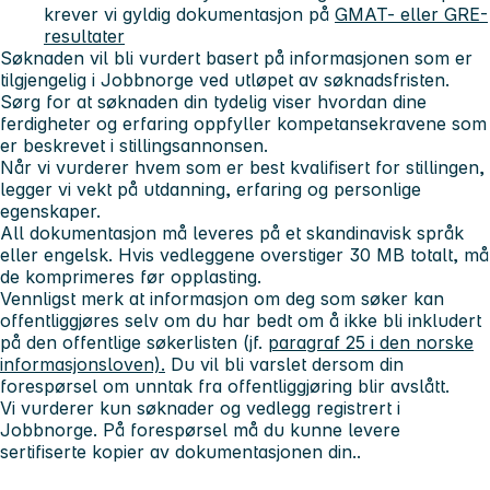
krever vi gyldig dokumentasjon på
GMAT- eller GRE-
resultater
Søknaden vil bli vurdert basert på informasjonen som er
tilgjengelig i Jobbnorge ved utløpet av søknadsfristen.
Sørg for at søknaden din tydelig viser hvordan dine
ferdigheter og erfaring oppfyller kompetansekravene som
er beskrevet i stillingsannonsen.
Når vi vurderer hvem som er best kvalifisert for stillingen,
legger vi vekt på utdanning, erfaring og personlige
egenskaper.
All dokumentasjon
må leveres på et skandinavisk språk
eller engelsk.
Hvis vedleggene overstiger 30 MB totalt, må
de komprimeres før opplasting.
Vennligst merk at informasjon om deg som søker kan
offentliggjøres selv om du har bedt om å ikke bli inkludert
på den offentlige søkerlisten (jf.
paragraf 25 i den norske
informasjonsloven).
Du vil bli varslet dersom din
forespørsel om unntak fra offentliggjøring blir avslått.
Vi vurderer kun søknader og vedlegg registrert i
Jobbnorge. På forespørsel må du kunne levere
sertifiserte kopier av dokumentasjonen din..