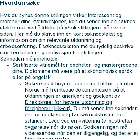
Hvordan søke
Hvis du synes denne stillingen virker interessant og
matcher dine kvalifikasjoner, kan du sende inn en søknad
elektronisk ved å klikke på «Søk stillingen» på denne
siden. Her må du skrive inn en kort søknadstekst og
informasjon om din relevante utdanning og
arbeidserfaring. I søknadsteksten må du tydelig beskrive
dine ferdigheter og motivasjon for stillingen.
Søknaden må inneholde:
Sertifiserte vitnemål for bachelor- og mastergradene
dine. Diplomene må være på et skandinavisk språk
eller på engelsk
Søkere med høyere utdanning fullført utenfor
Norge må fremlegge dokumentasjon på at
utdanningen
er anerkjent og godkjent
av
Direktoratet for høyere utdanning og
ferdigheter (HK-dir).
Du må sende inn søknaden
din for godkjenning før søknadsfristen for
stillingen. Legg ved en kvittering (e-post) eller
avgjørelse når du søker. Godkjenningen må
videresendes når den er tilgjengelig, og det er et