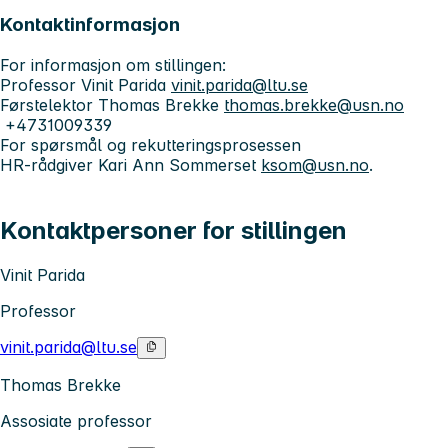
Kontaktinformasjon
For informasjon om stillingen:
Professor Vinit Parida
vinit.parida@ltu.se
Førstelektor Thomas Brekke
thomas.brekke@usn.no
+4731009339
For spørsmål og rekutteringsprosessen
HR-rådgiver Kari Ann Sommerset
ksom@usn.no
.
Kontaktpersoner for stillingen
Vinit Parida
Professor
vinit.parida@ltu.se
Thomas Brekke
Assosiate professor