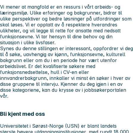
Vi mener at mangfold er en ressurs i vårt arbeids- og
læringsmiljø. Ulike erfaringer og bakgrunner, bidrar til
ulike perspektiver og bedre løsninger på utfordringer som
skal løses. Vi er opptatt av å respektere hverandres
ulikheter, og vil legge til rette for ansatte med nedsatt
funksjonsevne. Vi tar hensyn til dine behov og din
situasjon i ulike livsfaser.
Synes du denne stillingen er interessant, oppfordrer vi deg
til å søke, uavhengig av kjønn, funksjonsevne, kulturell
bakgrunn eller om du i en periode har vært utenfor
arbeidslivet. Er det kvalifiserte søkere med
funksjonsnedsettelse, hull i CV-en eller
innvandrerbakgrunn, innkaller vi minst én søker i hver av
disse gruppene til intervju. Kjenner du deg igjen i en av
disse kategoriene, kan du krysse av i jobbsøkerportalen
vår.
Bli kjent med oss
Universitetet i Sørøst-Norge (USN) er blant landets
største høyere utdanningsinstitusjoner, med rundt 18 000