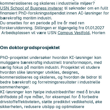
kommersialiseres og skaleres i industrielle miljøer?
USN School of Business inviterer
til søknader om en fullt
finansiert PhD-forskningsstipendiat innen AI-løsninger for
bærekraftig maritim industri.
Du ansettes for en periode på tre år med ren
forskerutdanning. Stillingen er tilgjengelig fra 01.01.2027
Arbeidsplassen vil være USN
Campus Vestfold
, Horten
Om doktorgradsprosjektet
PhD-prosjektet undersøker hvordan KI-løsninger kan
muliggjøre bærekraftig industriell transformasjon, med
særlig fokus på maritim industri. Prosjektet vil studere
hvordan slike løsninger utvikles, designes,
kommersialiseres og skaleres, og hvordan de bidrar til
bedre bærekraft og forretningsresultater i industrielle
sammenhenger.
KI-løsninger kan hjelpe industribedrifter med å bruke
driftsdata på nye måter, for eksempel for å forbedre
drivstoffeffektiviteten, støtte prediktivt vedlikehold, øke
sikkerheten, redusere utslipp og optimalisere