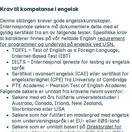
Krav til kompetanse i engelsk
Denne stillingen krever gode engelskkunnskaper.
Internasjonale søkere må dokumentere dette med et
gyldig sertifikat fra en av følgende tester. Spesifikke krav
til karakterer finnes på vår nettside English
requirement
for programmer og undervist på engelsk ved USN.
TOEFL – Test of English as a Foreign Language,
Internet-Based Test (IBT)
IELTS – Internasjonal tjeneste for testing av engelsk
språk
Sertifikat i avansert engelsk (CAE) eller sertifikat for
engelskferdighet (CPE) fra University of Cambridge
PTE Academic – Pearson Test of English Academic
Følgende søkere er unntatt fra kravene nevnt ovenfor:
Søkere med ett års fullførte universitetsstudier i
Australia, Canada, Irland, New Zealand,
Storbritannia eller USA
Søkere som har fullført en mastergrad med engelsk
som undervisningsspråk i et EU- eller EØS-land
Søkere som er unntatt basert på
Direktoratet for