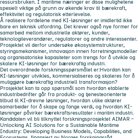
ressursbruken. I maritime næringer er disse mulighetene
spesielt viktige på grunn av økende krav til bærekraft,
effektivitet og regulatorisk etterlevelse.
Å realisere fordelene med KI-løsninger er imidlertid ikke
bare en teknisk utfordring. Det krever også nye former for
samarbeid mellom industrielle aktører, kunder,
teknologileverandører, regulatorer og andre interessenter.
Prosjektet vil derfor undersøke økosystemstrukturer,
styringsmekanismer, innovasjon innen forretningsmodeller
og organisatoriske kapasiteter som trengs for å utvikle og
skalere KI-løsninger for bærekraftig industri.
Det overordnede forskningsspørsmålet er:
Hvordan kan
KI-løsninger utvikles, kommersialiseres og skaleres for å
muliggjøre bærekraftig industriell transformasjon?
Prosjektet kan ta opp spørsmål som hvordan etablerte
industribedrifter går fra produkt- og tjenesteorienterte
tilbud til KI-drevne løsninger, hvordan ulike aktører
samarbeider for å skape og fange verdi, og hvordan KI-
løsninger påvirker bærekraftsresultater i maritim industri.
Kandidaten vil bli tilknyttet forskningsprosjektet
AIMAR –
Unlocking AI Solutions for a Sustainable Maritime
Industry: Developing Business Models, Capabilities, and
Ecosystems, finansiert av Norges forskningsråd.