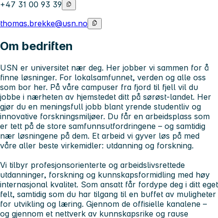
+47 31 00 93 39
thomas.brekke@usn.no
Om bedriften
USN er universitet nær deg. Her jobber vi sammen for å
finne løsninger. For lokalsamfunnet, verden og alle oss
som bor her. På våre campuser fra fjord til fjell vil du
jobbe i nærheten av hjemstedet ditt på sørøst-landet. Her
gjør du en meningsfull jobb blant yrende studentliv og
innovative forskningsmiljøer. Du får en arbeidsplass som
er tett på de store samfunnsutfordringene – og samtidig
nær løsningene på dem. Et arbeid vi gyver løs på med
våre aller beste virkemidler: utdanning og forskning.
Vi tilbyr profesjonsorienterte og arbeidslivsrettede
utdanninger, forskning og kunnskapsformidling med høy
internasjonal kvalitet. Som ansatt får fordype deg i ditt eget
felt, samtidig som du har tilgang til en buffet av muligheter
for utvikling og læring. Gjennom de offisielle kanalene –
og gjennom et nettverk av kunnskapsrike og rause