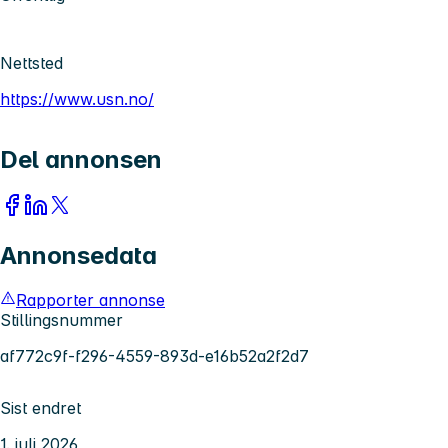
Nettsted
https://www.usn.no/
Del annonsen
Annonsedata
Rapporter annonse
Stillingsnummer
af772c9f-f296-4559-893d-e16b52a2f2d7
Sist endret
1. juli 2026