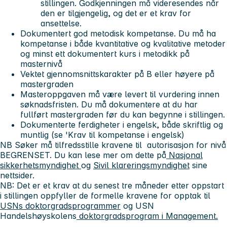
stillingen. Godkjenningen må videresendes når
den er tilgjengelig, og det er et krav for
ansettelse.
Dokumentert god metodisk kompetanse. Du må ha
kompetanse i både kvantitative og kvalitative metoder
og minst ett dokumentert kurs i metodikk på
masternivå
Vektet gjennomsnittskarakter på B eller høyere på
mastergraden
Masteroppgaven må være levert til vurdering innen
søknadsfristen. Du må dokumentere at du har
fullført mastergraden før du kan begynne i stillingen.
Dokumenterte ferdigheter i engelsk, både skriftlig og
muntlig
(se 'Krav til kompetanse i engelsk)
NB Søker må tilfredsstille kravene til autorisasjon for nivå
BEGRENSET. Du kan lese mer om dette på
Nasjonal
sikkerhetsmyndighet
og
Sivil klareringsmyndighet
sine
nettsider.
NB: Det er et krav at du senest tre måneder etter oppstart
i stillingen oppfyller de formelle kravene for opptak til
USNs doktorgradsprogrammer
og USN
Handelshøyskolens
doktorgradsprogram i Management.