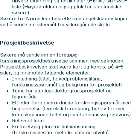
høyere utdanning og ferdigheter (HK-dir) sin GSU-
liste (Høyere utdanningsopptak for utenlandske
søkere)
Søkere fra Norge kan bekrefte sine engelskkunnskaper
ved å sende inn vitnemål fra videregående skole.
Prosjektbeskrivelse
Søkere må sende inn en foreløpig
forskningsprosjektbeskrivelse sammen med søknaden.
Prosjektbeskrivelsen skal være kort og konsis, på 4–5
sider, og inneholde følgende elementer:
Innledning (tittel, hovedproblemstilling,
forskningsspørsmål og bakgrunn for prosjektet)
Tema for planlagt doktorgradsprosjektet og
fagområde
Ett eller flere overordnede forskningsspørsmål med
begrunnelse (teoretisk forankring, behov for mer
kunnskap innen feltet og samfunnsmessig relevans)
Relevant teori
En foreløpig plan for datainnsamling
(forskningsdesign, metode, data og utvalg)