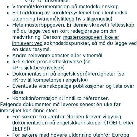
krav for ansettelse.
Vitnemål/dokumentasjon på metodekunnskap
En forklaring av karaktersystemet for utenlandsk
utdanning (vitnemålstillegg hvis tilgjengelig)
Hele masteroppgaven. Er denne skrevet i fellesskap
må du legge ved en kort redegjørelse om din
medvirkning. Dersom
masteroppgaven ikke er
innlevert ved
søknadstidspunktet, så må du legge ved
en sides resymé.
Andre relevante attester eller vitnemål
4-5 siders prosjektbeskrivelse (se
«Prosjektbeskrivelse»)
Dokumentasjon på engelsk språkferdigheter (se
«Krav til kompetanse i engelsk»)
Eventuelle vitenskapelige publikasjoner og liste over
disse
Kontaktinformasjon til inntil to referanser.
Følgende dokumenter må leveres senest én uke før
intervjuet kan finne sted:
For søkere fra utenfor Norden krever vi gyldig
dokumentasjon på engelskkunnskaper (
TOEFL eller
IELTS)
)
For søkere med høyere utdanning utenfor Europa