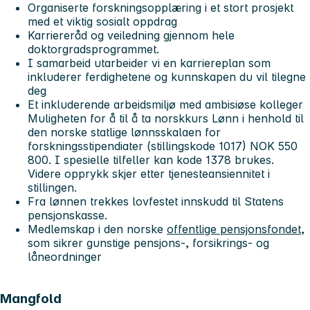
Organiserte forskningsopplæring i et stort prosjekt
med et viktig sosialt oppdrag
Karriereråd og veiledning gjennom hele
doktorgradsprogrammet.
I samarbeid utarbeider vi en karriereplan som
inkluderer ferdighetene og kunnskapen du vil tilegne
deg
Et inkluderende arbeidsmiljø med ambisiøse kolleger
Muligheten for å til å ta norskkurs Lønn i henhold til
den norske statlige lønnsskalaen for
forskningsstipendiater (stillingskode 1017) NOK 550
800. I spesielle tilfeller kan kode 1378 brukes.
Videre opprykk skjer etter tjenesteansiennitet i
stillingen.
Fra lønnen trekkes lovfestet innskudd til Statens
pensjonskasse.
Medlemskap i den norske
offentlige pensjonsfondet,
som sikrer gunstige pensjons-, forsikrings- og
låneordninger
Mangfold