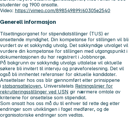
studenter og 1900 ansatte.
Video:
https://vimeo.com/898549899/60305e2540
Generell informasjon
Tilsettingsorganet for stipendiatstillinger (TUS) er
ansettende myndighet. Din kompetanse for stillingen vil bli
vurdert av et sakkyndig utvalg. Det sakkyndige utvalget vil
vurdere din kompetanse for stillingen med utgangspunkt i
dokumentasjonen du har registrert i Jobbnorge.
På bakgrunn av sakkyndig utvalgs uttalelse vil aktuelle
søkere bli invitert til intervju og prøveforelesning. Det vil
også bli innhentet referanser for aktuelle kandidater.
Ansettelser hos oss blir gjennomført etter prinsippene
i
statsansatteloven
, Universitetets
Retningslinjer for
rekrutteringsstillinger ved USN
gir nærmere omtale av
kriteriene for ansettelse som stipendiat.
Som ansatt hos oss må du til enhver tid rette deg etter
endringer som utviklingen i faget medfører, og de
organisatoriske endringer som vedtas.